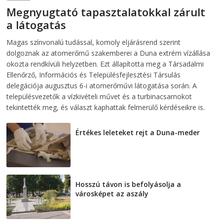
Megnyugtató tapasztalatokkal zárult
a látogatás
2026-08-07
telepaks
Magas színvonalú tudással, komoly eljárásrend szerint
dolgoznak az atomerőmű szakemberei a Duna extrém vízállása
okozta rendkívüli helyzetben. Ezt állapította meg a Társadalmi
Ellenőrző, Információs és Településfejlesztési Társulás
delegációja augusztus 6-i atomerőművi látogatása során. A
településvezetők a vízkivételi művet és a turbinacsarnokot
tekintették meg, és választ kaphattak felmerülő kérdéseikre is.
Értékes leleteket rejt a Duna-meder
2026-08-07
Hosszú távon is befolyásolja a
városképet az aszály
2026-08-07