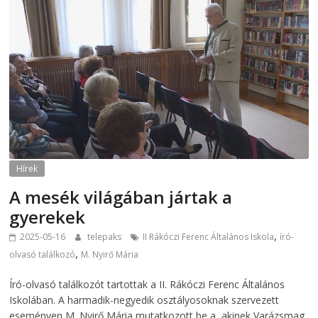
Hírek
A mesék világában jártak a
gyerekek
,
2025-05-16
telepaks
II Rákóczi Ferenc Általános Iskola
író-
,
olvasó találkozó
M. Nyirő Mária
Író-olvasó találkozót tartottak a II. Rákóczi Ferenc Általános
Iskolában. A harmadik-negyedik osztályosoknak szervezett
eseményen M. Nyirő Mária mutatkozott be a, akinek Varázsmag