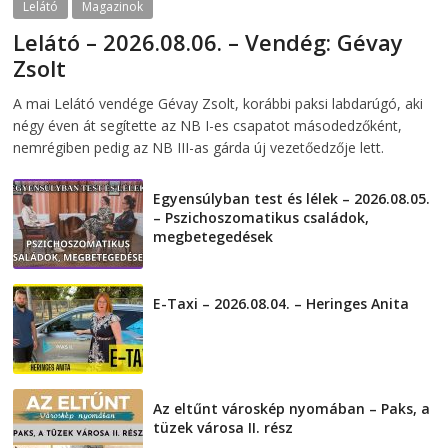
Lelátó
Magazinok
Lelátó – 2026.08.06. – Vendég: Gévay
Zsolt
2026-08-06
telepaks
A mai Lelátó vendége Gévay Zsolt, korábbi paksi labdarúgó, aki
négy éven át segítette az NB I-es csapatot másodedzőként,
nemrégiben pedig az NB III-as gárda új vezetőedzője lett.
Egyensúlyban test és lélek – 2026.08.05.
– Pszichoszomatikus családok,
megbetegedések
2026-08-05
E-Taxi – 2026.08.04. – Heringes Anita
2026-08-04
Az eltűnt városkép nyomában – Paks, a
tüzek városa II. rész