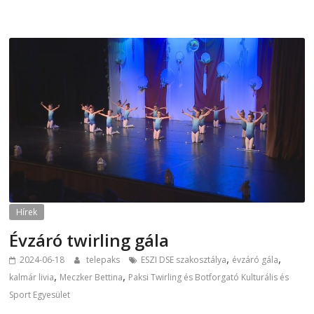
Hírek
Évzáró twirling gála
,
,
2024-06-18
telepaks
ESZI DSE szakosztálya
évzáró gála
,
,
kalmár livia
Meczker Bettina
Paksi Twirling és Botforgató Kulturális és
Sport Egyesület