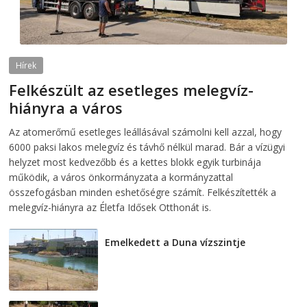
Hírek
Felkészült az esetleges melegvíz-
hiányra a város
2026-08-04
telepaks
Az atomerőmű esetleges leállásával számolni kell azzal, hogy
6000 paksi lakos melegvíz és távhő nélkül marad. Bár a vízügyi
helyzet most kedvezőbb és a kettes blokk egyik turbinája
működik, a város önkormányzata a kormányzattal
összefogásban minden eshetőségre számít. Felkészítették a
melegvíz-hiányra az Életfa Idősek Otthonát is.
Emelkedett a Duna vízszintje
2026-08-04