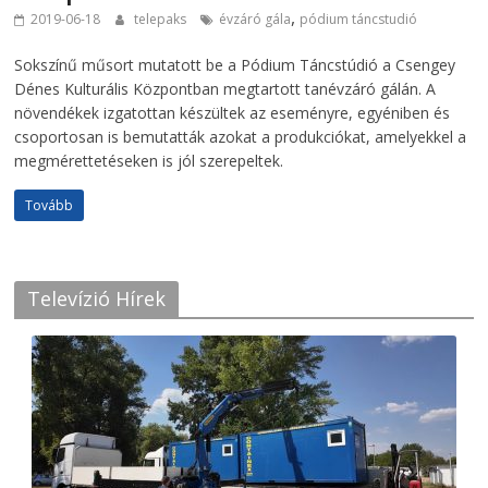
,
2019-06-18
telepaks
évzáró gála
pódium táncstudió
Sokszínű műsort mutatott be a Pódium Táncstúdió a Csengey
Dénes Kulturális Központban megtartott tanévzáró gálán. A
növendékek izgatottan készültek az eseményre, egyéniben és
csoportosan is bemutatták azokat a produkciókat, amelyekkel a
megmérettetéseken is jól szerepeltek.
Tovább
Televízió Hírek