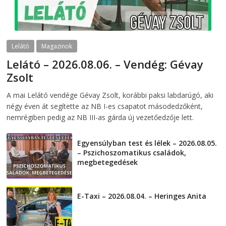
Lelátó
Magazinok
Lelátó – 2026.08.06. – Vendég: Gévay
Zsolt
2026-08-06
telepaks
A mai Lelátó vendége Gévay Zsolt, korábbi paksi labdarúgó, aki
négy éven át segítette az NB I-es csapatot másodedzőként,
nemrégiben pedig az NB III-as gárda új vezetőedzője lett.
Egyensúlyban test és lélek – 2026.08.05.
– Pszichoszomatikus családok,
megbetegedések
2026-08-05
E-Taxi – 2026.08.04. – Heringes Anita
2026-08-04