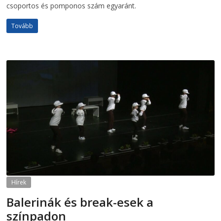
csoportos és pomponos szám egyaránt.
Tovább
Hírek
Balerinák és break-esek a
színpadon