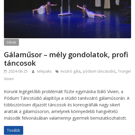
Hírek
Gálaműsor – mély gondolatok, profi
táncosok
,
,
2024-06-25
telepaks
évzáró gála
pódium táncstudió
Trungel
Vivien
Korunk legégetőbb problémáit fűzte egymásba Báló Vivien, a
Pódium Táncstúdió alapítója a stúdió tanévzáró gálaműsorán. A
többszörösen díjazott táncosok és koreográfiák nagy sikert
arattak a gálaműsoron, amelynek könnyedebb hangvételű
második felvonásában valamennyi gyermek bemutatkozhatott.
Tovább