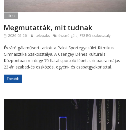
Hírek
Megmutatták, mit tudnak
,
2026-05-26
telepaks
évzáró gála
PSE RG szakosztály
Évzáró gálaműsort tartott a Paksi Sportegyesület Ritmikus
Gimnasztika Szakosztálya. A Csengey Dénes Kulturális
Központban mintegy 70 fiatal sportoló lépett színpadra május
23-án szabad-és eszközös, egyéni- és csapatgyakorlattal.
Tovább