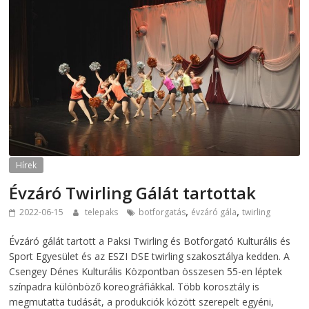
Hírek
Évzáró Twirling Gálát tartottak
,
,
2022-06-15
telepaks
botforgatás
évzáró gála
twirling
Évzáró gálát tartott a Paksi Twirling és Botforgató Kulturális és
Sport Egyesület és az ESZI DSE twirling szakosztálya kedden. A
Csengey Dénes Kulturális Központban összesen 55-en léptek
színpadra különböző koreográfiákkal. Több korosztály is
megmutatta tudását, a produkciók között szerepelt egyéni,