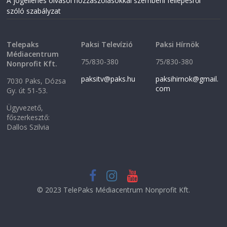
A jogellenes olvasói hozzászólásokkal szembeni fellépésről
szóló szabályzat
Telepaks
Paksi Televízió
Paksi Hírnök
Médiacentrum
75/830-380
75/830-380
Nonprofit Kft.
paksitv@paks.hu
paksihirnok@gmail.
7030 Paks, Dózsa
com
Gy. út 51-53.
Ügyvezető,
főszerkesztő:
Dallos Szilvia
© 2023 TelePaks Médiacentrum Nonprofit Kft.