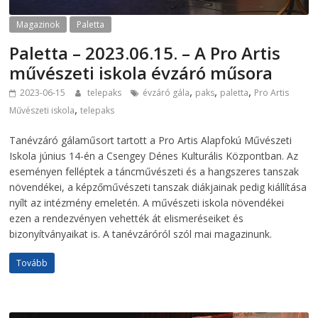
Magazinok
Paletta
Paletta – 2023.06.15. – A Pro Artis
művészeti iskola évzáró műsora
,
,
,
2023-06-15
telepaks
évzáró gála
paks
paletta
Pro Artis
,
Művészeti iskola
telepaks
Tanévzáró gálaműsort tartott a Pro Artis Alapfokú Művészeti
Iskola június 14-én a Csengey Dénes Kulturális Központban. Az
eseményen felléptek a táncművészeti és a hangszeres tanszak
növendékei, a képzőművészeti tanszak diákjainak pedig kiállítása
nyílt az intézmény emeletén. A művészeti iskola növendékei
ezen a rendezvényen vehették át elismeréseiket és
bizonyítványaikat is. A tanévzáróról szól mai magazinunk.
Tovább