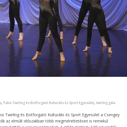
,
,
a
Paksi Twirling és Botforgató Kulturális és Sport Egyesület
twirling gála
 Twirling és Botforgató Kulturális és Sport Egyesület a Csengey
yzők az elmúlt időszakban több megmérettetésen is remekül