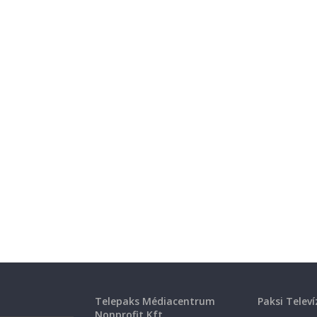
Telepaks Médiacentrum
Paksi Televí
Nonprofit Kft.