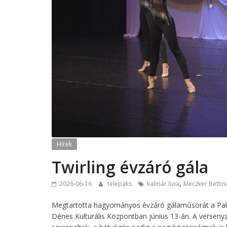
Hírek
Twirling évzáró gála
,
2026-06-16
telepaks
kalmár livia
Meczker Bettin
Megtartotta hagyományos évzáró gálaműsorát a Paksi
Dénes Kulturális Központban június 13-án. A versen