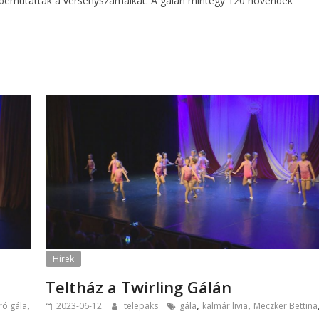
 bemutatták a versenyszámaikat. A gálán mintegy 120 növendék
Hírek
Teltház a Twirling Gálán
,
,
,
ró gála
2023-06-12
telepaks
gála
kalmár livia
Meczker Bettina