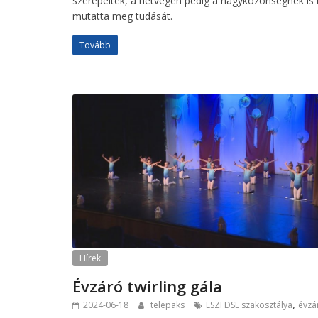
szerepeltek, a hétvégén pedig a nagyközönségnek is
mutatta meg tudását.
Tovább
Hírek
Évzáró twirling gála
,
2024-06-18
telepaks
ESZI DSE szakosztálya
évzá