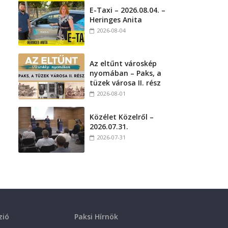
E-Taxi – 2026.08.04. –
Heringes Anita
2026-08-04
Az eltűnt városkép
nyomában – Paks, a
tüzek városa II. rész
2026-08-01
Közélet Közelről –
2026.07.31.
2026-07-31
zió
Paksi Hírnök