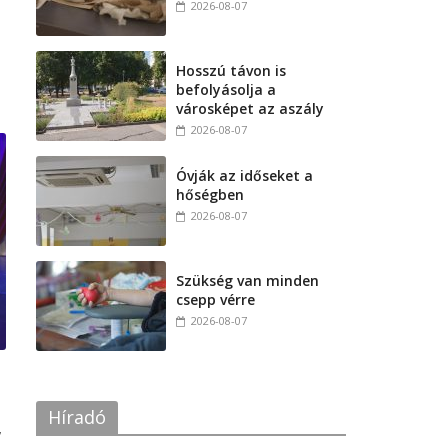
2026-08-07
Hosszú távon is
befolyásolja a
városképet az aszály
2026-08-07
Óvják az időseket a
hőségben
2026-08-07
Szükség van minden
csepp vérre
2026-08-07
Híradó
,