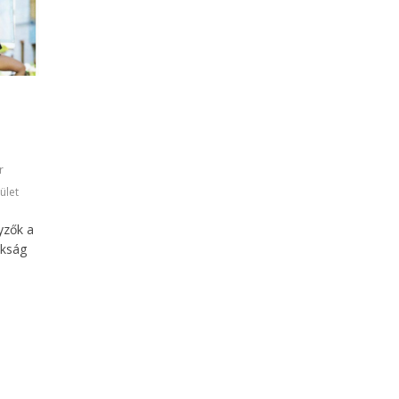
r
ület
yzők a
okság