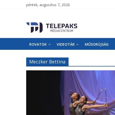
péntek, augusztus 7, 2026
TelePaks
Médiacentrum
ROVATOK
VIDEOTÁR
MŰSORÚJSÁG
TelePaks
Kistérségi
Televízió
Meczker Bettina
honlapja