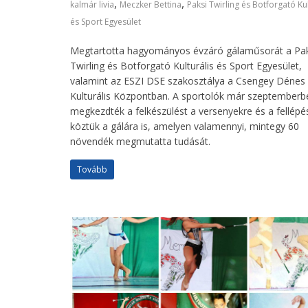
,
,
kalmár livia
Meczker Bettina
Paksi Twirling és Botforgató Kul
és Sport Egyesület
Megtartotta hagyományos évzáró gálaműsorát a Pak
Twirling és Botforgató Kulturális és Sport Egyesület,
valamint az ESZI DSE szakosztálya a Csengey Dénes
Kulturális Központban. A sportolók már szeptemberb
megkezdték a felkészülést a versenyekre és a fellépé
köztük a gálára is, amelyen valamennyi, mintegy 60
növendék megmutatta tudását.
Tovább