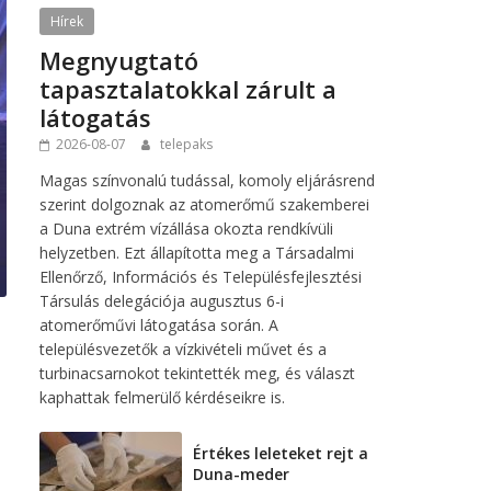
Hírek
Megnyugtató
tapasztalatokkal zárult a
látogatás
2026-08-07
telepaks
Magas színvonalú tudással, komoly eljárásrend
szerint dolgoznak az atomerőmű szakemberei
a Duna extrém vízállása okozta rendkívüli
helyzetben. Ezt állapította meg a Társadalmi
Ellenőrző, Információs és Településfejlesztési
Társulás delegációja augusztus 6-i
atomerőművi látogatása során. A
településvezetők a vízkivételi művet és a
turbinacsarnokot tekintették meg, és választ
kaphattak felmerülő kérdéseikre is.
Értékes leleteket rejt a
Duna-meder