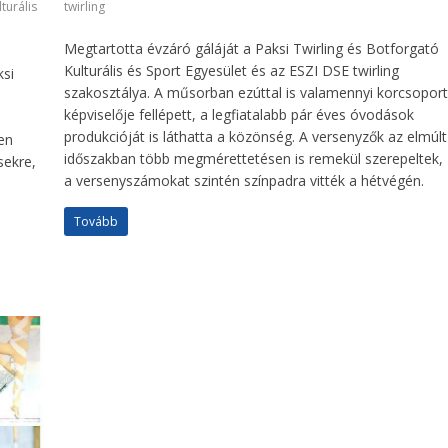
turális
twirling
Megtartotta évzáró gáláját a Paksi Twirling és Botforgató
Kulturális és Sport Egyesület és az ESZI DSE twirling
si
szakosztálya. A műsorban ezúttal is valamennyi korcsopor
képviselője fellépett, a legfiatalabb pár éves óvodások
produkcióját is láthatta a közönség. A versenyzők az elmúlt
en
időszakban több megmérettetésen is remekül szerepeltek,
sekre,
a versenyszámokat szintén színpadra vitték a hétvégén.
Tovább