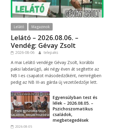
Lelátó
Magazinok
Lelátó – 2026.08.06. –
Vendég: Gévay Zsolt
2026-08-06
telepaks
A mai Lelátó vendége Gévay Zsolt, korábbi
paksi labdarúgó, aki négy éven át segítette az
NB I-es csapatot másodedzőként, nemrégiben
pedig az NB III-as gárda új vezetőedzője lett.
Egyensúlyban test és
lélek – 2026.08.05. –
Pszichoszomatikus
családok,
megbetegedések
2026-08-05