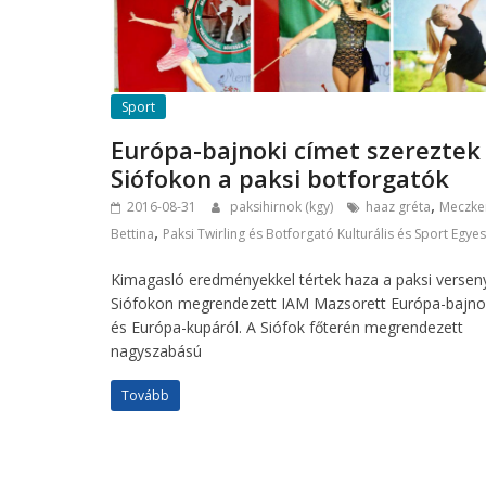
Sport
Európa-bajnoki címet szereztek
Siófokon a paksi botforgatók
,
2016-08-31
paksihirnok (kgy)
haaz gréta
Meczke
,
Bettina
Paksi Twirling és Botforgató Kulturális és Sport Egyes
Kimagasló eredményekkel tértek haza a paksi versen
Siófokon megrendezett IAM Mazsorett Európa-bajn
és Európa-kupáról. A Siófok főterén megrendezett
nagyszabású
Tovább