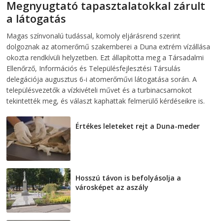
Megnyugtató tapasztalatokkal zárult
a látogatás
2026-08-07
telepaks
Magas színvonalú tudással, komoly eljárásrend szerint
dolgoznak az atomerőmű szakemberei a Duna extrém vízállása
okozta rendkívüli helyzetben. Ezt állapította meg a Társadalmi
Ellenőrző, Információs és Településfejlesztési Társulás
delegációja augusztus 6-i atomerőművi látogatása során. A
településvezetők a vízkivételi művet és a turbinacsarnokot
tekintették meg, és választ kaphattak felmerülő kérdéseikre is.
Értékes leleteket rejt a Duna-meder
2026-08-07
Hosszú távon is befolyásolja a
városképet az aszály
2026-08-07