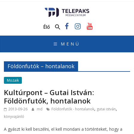
TelePaks
Médiacentrum
Élő
TelePaks
Kistérségi
Televízió
honlapja
Földönfutók – hontalanok
Mozaik
Kultúrpont – Gutai István:
Földönfutók, hontalanok
,
,
2013-09-26
md
Földönfutók - hontalanok
gutai istván
könyvajánló
A gyászt ki kell beszélni, el kell mondani a történteket, hogy a