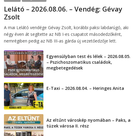
Lelátó – 2026.08.06. – Vendég: Gévay
Zsolt
2026-08-06
telepaks
A mai Lelátó vendége Gévay Zsolt, korábbi paksi labdarúgó, aki
négy éven át segítette az NB I-es csapatot másodedzőként,
nemrégiben pedig az NB III-as gárda új vezetőedzője lett.
Egyensúlyban test és lélek – 2026.08.05.
– Pszichoszomatikus családok,
megbetegedések
2026-08-05
E-Taxi – 2026.08.04. – Heringes Anita
2026-08-04
Az eltűnt városkép nyomában – Paks, a
tüzek városa II. rész
2026-08-01