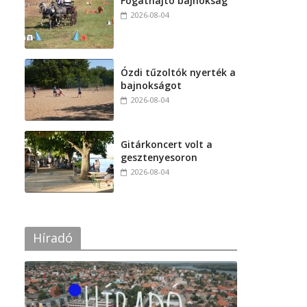
Fogathajtó bajnokság
2026-08-04
Ózdi tűzoltók nyerték a
bajnokságot
2026-08-04
Gitárkoncert volt a
gesztenyesoron
2026-08-04
Híradó