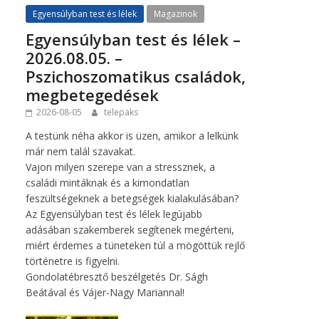
Egyensúlyban test és lélek
Magazinok
Egyensúlyban test és lélek –
2026.08.05. –
Pszichoszomatikus családok,
megbetegedések
2026-08-05
telepaks
A testünk néha akkor is üzen, amikor a lelkünk
már nem talál szavakat.
Vajon milyen szerepe van a stressznek, a
családi mintáknak és a kimondatlan
feszültségeknek a betegségek kialakulásában?
Az Egyensúlyban test és lélek legújabb
adásában szakemberek segítenek megérteni,
miért érdemes a tüneteken túl a mögöttük rejlő
történetre is figyelni.
Gondolatébresztő beszélgetés Dr. Ságh
Beátával és Vájer-Nagy Mariannal!