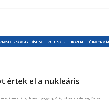
PAKSI HÍRNÖK ARCHÍVUM
RÓLUNK
KÖZÉRDEKŰ INFORMÁ
értek el a nukleáris
,
,
,
,
,
János
Gimesi Ottó
Hevesy György-díj
MTA
nukleáris biztonság
Panka