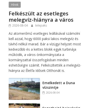
Hírek
Felkészült az esetleges
melegvíz-hiányra a város
2026-08-04
telepaks
Az atomerőmű esetleges leállásával számolni
kell azzal, hogy 6000 paksi lakos melegvíz és
távhő nélkül marad. Bár a vízügyi helyzet most
kedvezőbb és a kettes blokk egyik turbinája
működik, a város önkormányzata a
kormányzattal összefogásban minden
eshetőségre számít. Felkészítették a melegvíz-
hiányra az Életfa Idősek Otthonát is.
Emelkedett a Duna
vízszintje
2026-08-04