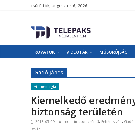
csütörtök, augusztus 6, 2026
TelePaks
Médiacentrum
ROVATOK
VIDEOTÁR
MŰSORÚJSÁG
TelePaks
Kistérségi
Televízió
Gadó János
honlapja
Atomenergia
Kiemelkedő eredményt 
biztonság területén
,
,
2013-05-09
md
atomerőmű
Fehér István
Gadó 
István