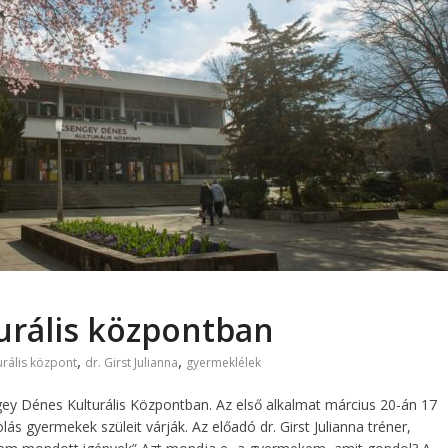
turális központban
,
,
urális központ
dr. Girst Julianna
gyermeklélek
ey Dénes Kulturális Központban. Az első alkalmat március 20-án 17
ás gyermekek szüleit várják. Az előadó dr. Girst Julianna tréner,