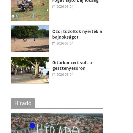
Fogathajtó bajnokság
2026-08-04
Ózdi tűzoltók nyerték a
bajnokságot
2026-08-04
Gitárkoncert volt a
gesztenyesoron
2026-08-04
Híradó