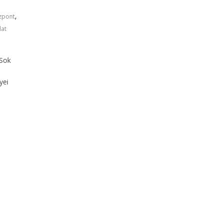
,
özpont
lat
ű
 Sok
yei