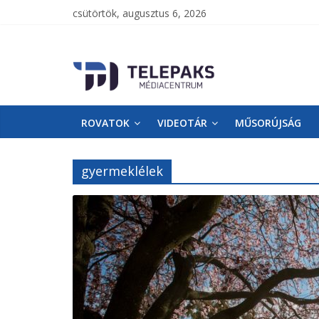
csütörtök, augusztus 6, 2026
TelePaks
Médiacentrum
ROVATOK
VIDEOTÁR
MŰSORÚJSÁG
TelePaks
Kistérségi
Televízió
gyermeklélek
honlapja