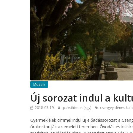
Mozaik
Új sorozat indul a kul
2018-03-19
paksihirnok (kgy)
csengey dénes kult
Gyermeklélek címmel indul új előadássorozat a Cseng
órakor tartják az emeleti teremben. Óvodás és kisiskol