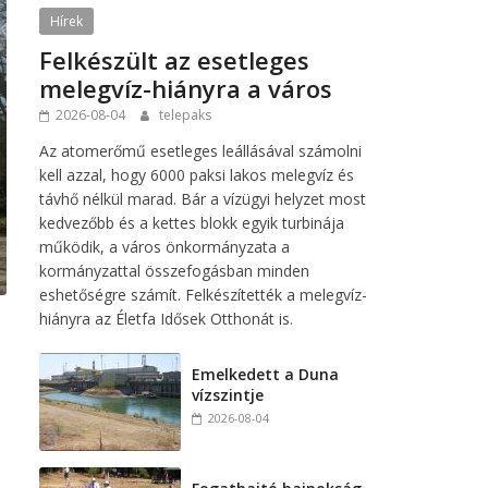
Hírek
Felkészült az esetleges
melegvíz-hiányra a város
2026-08-04
telepaks
Az atomerőmű esetleges leállásával számolni
kell azzal, hogy 6000 paksi lakos melegvíz és
távhő nélkül marad. Bár a vízügyi helyzet most
kedvezőbb és a kettes blokk egyik turbinája
működik, a város önkormányzata a
kormányzattal összefogásban minden
eshetőségre számít. Felkészítették a melegvíz-
hiányra az Életfa Idősek Otthonát is.
Emelkedett a Duna
vízszintje
2026-08-04