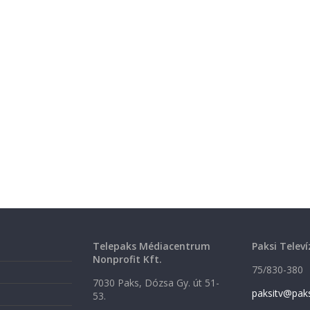
Telepaks Médiacentrum
Paksi Televí
Nonprofit Kft.
75/830-380
7030 Paks, Dózsa Gy. út 51-
paksitv@pak
53.