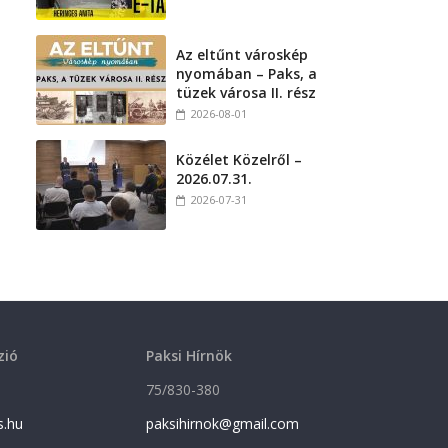
Az eltűnt városkép
nyomában – Paks, a
tüzek városa II. rész
2026-08-01
Közélet Közelről –
2026.07.31.
2026-07-31
zió
Paksi Hírnök
75/830-380
s.hu
paksihirnok@gmail.com