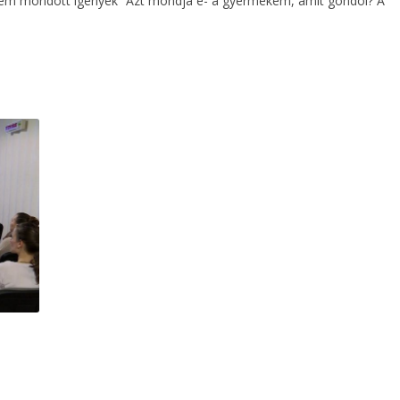
 nem mondott igények” Azt mondja e- a gyermekem, amit gondol? A