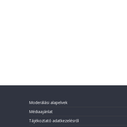
Moderálási alapelvek
Médiaajánlat
Tájékoztató adatkezelésről