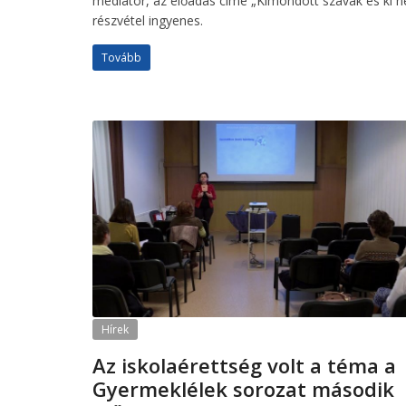
mediátor, az előadás címe „Kimondott szavak és ki
részvétel ingyenes.
Tovább
Hírek
Az iskolaérettség volt a téma a
Gyermeklélek sorozat második