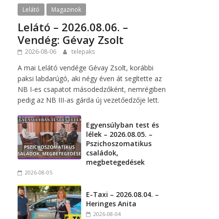
Lelátó
Magazinok
Lelátó – 2026.08.06. –
Vendég: Gévay Zsolt
2026-08-06
telepaks
A mai Lelátó vendége Gévay Zsolt, korábbi
paksi labdarúgó, aki négy éven át segítette az
NB I-es csapatot másodedzőként, nemrégiben
pedig az NB III-as gárda új vezetőedzője lett.
Egyensúlyban test és
lélek – 2026.08.05. –
Pszichoszomatikus
családok,
megbetegedések
2026-08-05
E-Taxi – 2026.08.04. –
Heringes Anita
2026-08-04