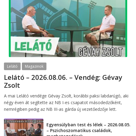
Lelátó
Magazinok
Lelátó – 2026.08.06. – Vendég: Gévay
Zsolt
2026-08-06
telepaks
A mai Lelátó vendége Gévay Zsolt, korábbi paksi labdarúgó, aki
négy éven át segítette az NB I-es csapatot másodedzőként,
nemrégiben pedig az NB III-as gárda új vezetőedzője lett.
Egyensúlyban test és lélek – 2026.08.05.
– Pszichoszomatikus családok,