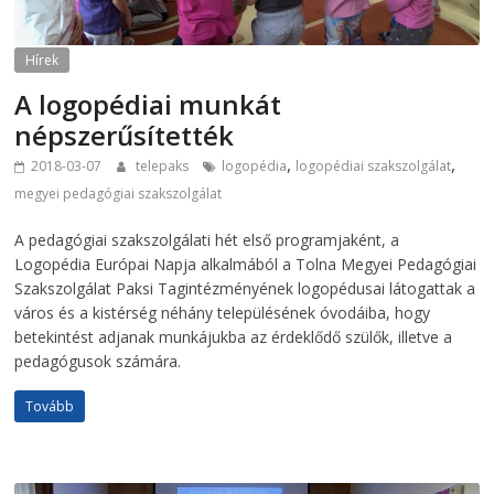
Hírek
A logopédiai munkát
népszerűsítették
,
,
2018-03-07
telepaks
logopédia
logopédiai szakszolgálat
megyei pedagógiai szakszolgálat
A pedagógiai szakszolgálati hét első programjaként, a
Logopédia Európai Napja alkalmából a Tolna Megyei Pedagógiai
Szakszolgálat Paksi Tagintézményének logopédusai látogattak a
város és a kistérség néhány településének óvodáiba, hogy
betekintést adjanak munkájukba az érdeklődő szülők, illetve a
pedagógusok számára.
Tovább