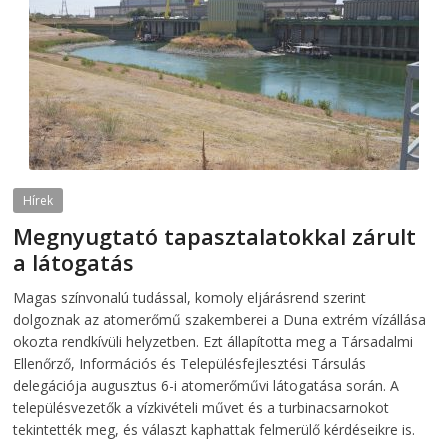
Hírek
Megnyugtató tapasztalatokkal zárult
a látogatás
2026-08-07
telepaks
Magas színvonalú tudással, komoly eljárásrend szerint
dolgoznak az atomerőmű szakemberei a Duna extrém vízállása
okozta rendkívüli helyzetben. Ezt állapította meg a Társadalmi
Ellenőrző, Információs és Településfejlesztési Társulás
delegációja augusztus 6-i atomerőművi látogatása során. A
településvezetők a vízkivételi művet és a turbinacsarnokot
tekintették meg, és választ kaphattak felmerülő kérdéseikre is.