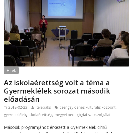
Hírek
Az iskolaérettség volt a téma a
Gyermeklélek sorozat második
előadásán
,
2018-02-23
telepaks
csengey dénes kulturális központ
,
,
gyermeklélek
iskolaérettség
megyei pedagógiai szakszolgálat
Második programjához érkezett a Gyermeklélek című