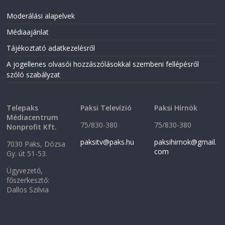
Moderálási alapelvek
Médiaajánlat
Tájékoztató adatkezelésről
A jogellenes olvasói hozzászólásokkal szembeni fellépésről
szóló szabályzat
Telepaks
Paksi Televízió
Paksi Hírnök
Médiacentrum
75/830-380
75/830-380
Nonprofit Kft.
paksitv@paks.hu
paksihirnok@gmail.
7030 Paks, Dózsa
com
Gy. út 51-53.
Ügyvezető,
főszerkesztő:
Dallos Szilvia