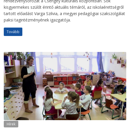
rendezvénysorozat a Csengey kulturális központban. Sok
kisgyermekes szülőt érintő aktuális témáról, az iskolaérettségről
tartott előadást Varga Szilvia, a megyei pedagógiai szakszolgálat
paksi tagintézményének igazgatója.
Tovább
Hírek