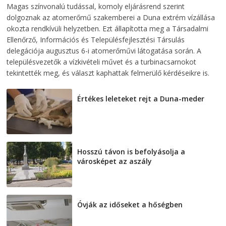
2026-08-07
telepaks
Magas színvonalú tudással, komoly eljárásrend szerint
dolgoznak az atomerőmű szakemberei a Duna extrém vízállása
okozta rendkívüli helyzetben. Ezt állapította meg a Társadalmi
Ellenőrző, Információs és Településfejlesztési Társulás
delegációja augusztus 6-i atomerőművi látogatása során. A
településvezetők a vízkivételi művet és a turbinacsarnokot
tekintették meg, és választ kaphattak felmerülő kérdéseikre is.
Értékes leleteket rejt a Duna-meder
2026-08-07
Hosszú távon is befolyásolja a
városképet az aszály
2026-08-07
Óvják az időseket a hőségben
2026-08-07