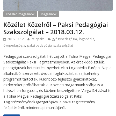
Közéleti magazinok
Magazinok
Közélet Közelről – Paksi Pedagógiai
Szakszolgálat – 2018.03.12.
,
,
2018-03-12
telepaks
gyógypedagógia
logopédia
,
óvópedagógia
paksi pedagógiai szakszolgálat
Pedagógiai szakszolgálati hét zajlott a Tolna Megyei Pedagógiai
Szakszolgálat Paksi Tagintézményében. Az érdeklődő szülők,
pedagógusok betekintést nyerhettek a Logopédia Európai Napja
alkalmából szervezett óvodai foglalkozásba, sajátélmény
programot tartottak, különböző fejlesztő gyakorlatokat,
eszközöket próbálhattak ki. Közéleti magazinunk stábja is a
helyszínen forgatott, és közben beszélgettünk Varga Szilviával is,
a Tolna Megyei Pedagógiai Szakszolgálat Paksi
Tagintézményének igazgatójával a paksi tagintézmény
felépítéséről, mindennapi munkájáról.