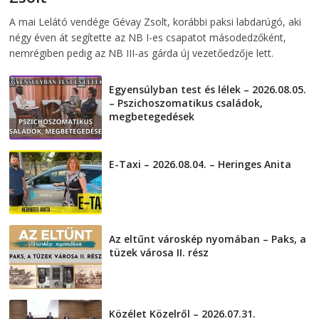
2026-08-06
telepaks
A mai Lelátó vendége Gévay Zsolt, korábbi paksi labdarúgó, aki
négy éven át segítette az NB I-es csapatot másodedzőként,
nemrégiben pedig az NB III-as gárda új vezetőedzője lett.
Egyensúlyban test és lélek – 2026.08.05.
– Pszichoszomatikus családok,
megbetegedések
2026-08-05
E-Taxi – 2026.08.04. – Heringes Anita
2026-08-04
Az eltűnt városkép nyomában – Paks, a
tüzek városa II. rész
2026-08-01
Közélet Közelről – 2026.07.31.