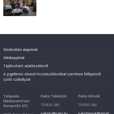
2026-07-31
Moderálási alapelvek
Médiaajánlat
Tájékoztató adatkezelésről
A jogellenes olvasói hozzászólásokkal szembeni fellépésről
szóló szabályzat
Telepaks
Paksi Televízió
Paksi Hírnök
Médiacentrum
75/830-380
75/830-380
Nonprofit Kft.
paksitv@paks.hu
paksihirnok@gmail.