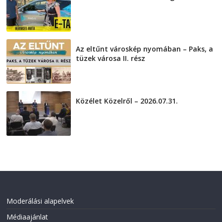
2026-08-04
Az eltűnt városkép nyomában – Paks, a
tüzek városa II. rész
2026-08-01
Közélet Közelről – 2026.07.31.
2026-07-31
Moderálási alapelvek
Médiaajánlat