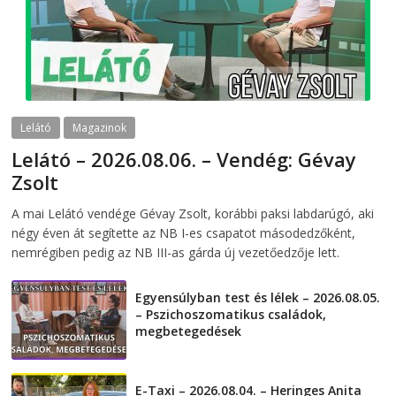
Lelátó
Magazinok
Lelátó – 2026.08.06. – Vendég: Gévay
Zsolt
2026-08-06
telepaks
A mai Lelátó vendége Gévay Zsolt, korábbi paksi labdarúgó, aki
négy éven át segítette az NB I-es csapatot másodedzőként,
nemrégiben pedig az NB III-as gárda új vezetőedzője lett.
Egyensúlyban test és lélek – 2026.08.05.
– Pszichoszomatikus családok,
megbetegedések
2026-08-05
E-Taxi – 2026.08.04. – Heringes Anita