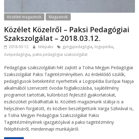
Közéleti magazinok
Magazinok
Közélet Közelről – Paksi Pedagógiai
Szakszolgálat – 2018.03.12.
,
,
2018-03-12
telepaks
gyógypedagógia
logopédia
,
óvópedagógia
paksi pedagógiai szakszolgálat
Pedagógiai szakszolgálati hét zajlott a Tolna Megyei Pedagógiai
Szakszolgálat Paksi Tagintézményében. Az érdeklődő szülők,
pedagógusok betekintést nyerhettek a Logopédia Európai Napja
alkalmából szervezett óvodai foglalkozásba, sajátélmény
programot tartottak, különböző fejlesztő gyakorlatokat,
eszközöket próbálhattak ki. Közéleti magazinunk stábja is a
helyszínen forgatott, és közben beszélgettünk Varga Szilviával is,
a Tolna Megyei Pedagógiai Szakszolgálat Paksi
Tagintézményének igazgatójával a paksi tagintézmény
felépítéséről, mindennapi munkájáról.