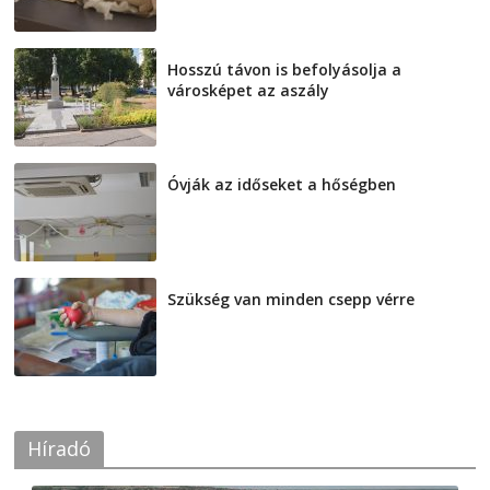
Hosszú távon is befolyásolja a
városképet az aszály
2026-08-07
Óvják az időseket a hőségben
2026-08-07
Szükség van minden csepp vérre
2026-08-07
Híradó