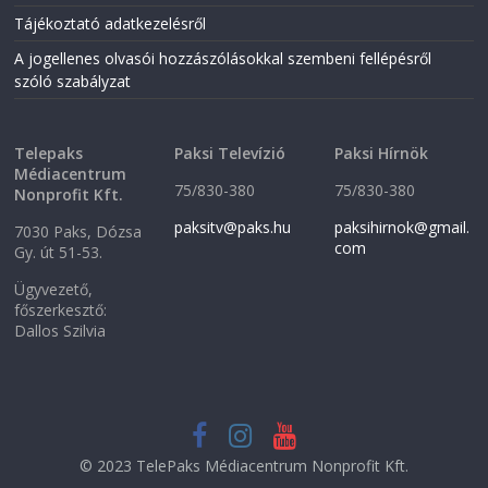
Tájékoztató adatkezelésről
A jogellenes olvasói hozzászólásokkal szembeni fellépésről
szóló szabályzat
Telepaks
Paksi Televízió
Paksi Hírnök
Médiacentrum
75/830-380
75/830-380
Nonprofit Kft.
paksitv@paks.hu
paksihirnok@gmail.
7030 Paks, Dózsa
com
Gy. út 51-53.
Ügyvezető,
főszerkesztő:
Dallos Szilvia
© 2023 TelePaks Médiacentrum Nonprofit Kft.