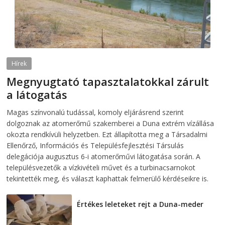
Hírek
Megnyugtató tapasztalatokkal zárult
a látogatás
2026-08-07
telepaks
Magas színvonalú tudással, komoly eljárásrend szerint
dolgoznak az atomerőmű szakemberei a Duna extrém vízállása
okozta rendkívüli helyzetben. Ezt állapította meg a Társadalmi
Ellenőrző, Információs és Településfejlesztési Társulás
delegációja augusztus 6-i atomerőművi látogatása során. A
településvezetők a vízkivételi művet és a turbinacsarnokot
tekintették meg, és választ kaphattak felmerülő kérdéseikre is.
Értékes leleteket rejt a Duna-meder
2026-08-07