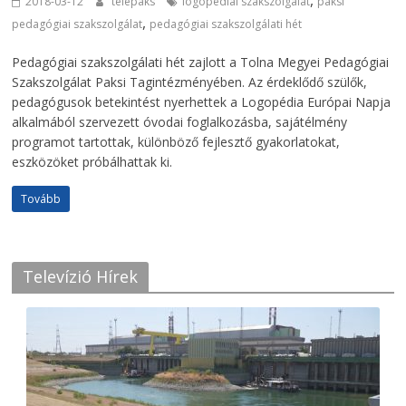
,
2018-03-12
telepaks
logopédiai szakszolgálat
paksi
,
pedagógiai szakszolgálat
pedagógiai szakszolgálati hét
Pedagógiai szakszolgálati hét zajlott a Tolna Megyei Pedagógiai
Szakszolgálat Paksi Tagintézményében. Az érdeklődő szülők,
pedagógusok betekintést nyerhettek a Logopédia Európai Napja
alkalmából szervezett óvodai foglalkozásba, sajátélmény
programot tartottak, különböző fejlesztő gyakorlatokat,
eszközöket próbálhattak ki.
Tovább
Televízió Hírek