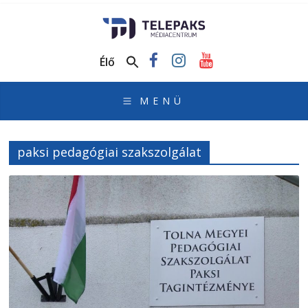
TelePaks
Médiacentrum
Élő
TelePaks
Kistérségi
Televízió
honlapja
paksi pedagógiai szakszolgálat