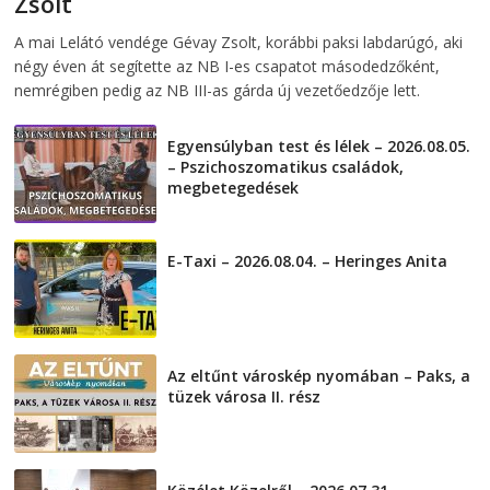
Zsolt
2026-08-06
telepaks
A mai Lelátó vendége Gévay Zsolt, korábbi paksi labdarúgó, aki
négy éven át segítette az NB I-es csapatot másodedzőként,
nemrégiben pedig az NB III-as gárda új vezetőedzője lett.
Egyensúlyban test és lélek – 2026.08.05.
– Pszichoszomatikus családok,
megbetegedések
2026-08-05
E-Taxi – 2026.08.04. – Heringes Anita
2026-08-04
Az eltűnt városkép nyomában – Paks, a
tüzek városa II. rész
2026-08-01