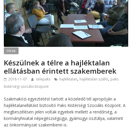
Hírek
Készülnek a télre a hajléktalan
ellátásban érintett szakemberek
,
,
2018-11-07
telepaks
hajléktalan
hajléktalan szálló
paks
kistérségi szocális központ
Szakmaközi egyeztetést tartott a közeledő tél apropóján a
hajléktalanellátást biztosító Paks Kistérségi Szociális Központ. A
megbeszélésen jelen voltak egyebek mellett a rendőrség, a
kormányhivatal népegészségügyi, gyámügyi osztálya, valamint
az önkormányzat szakemberei is.