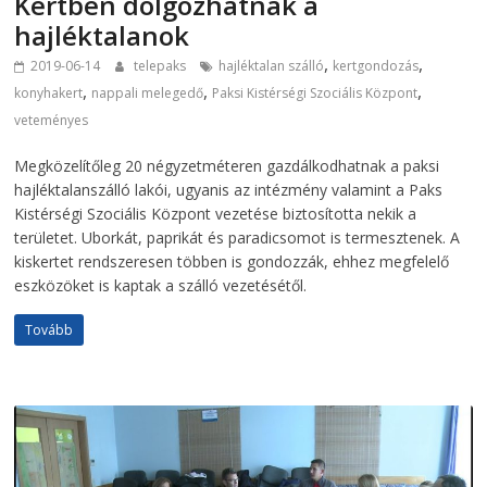
Kertben dolgozhatnak a
hajléktalanok
,
,
2019-06-14
telepaks
hajléktalan szálló
kertgondozás
,
,
,
konyhakert
nappali melegedő
Paksi Kistérségi Szociális Központ
veteményes
Megközelítőleg 20 négyzetméteren gazdálkodhatnak a paksi
hajléktalanszálló lakói, ugyanis az intézmény valamint a Paks
Kistérségi Szociális Központ vezetése biztosította nekik a
területet. Uborkát, paprikát és paradicsomot is termesztenek. A
kiskertet rendszeresen többen is gondozzák, ehhez megfelelő
eszközöket is kaptak a szálló vezetésétől.
Tovább