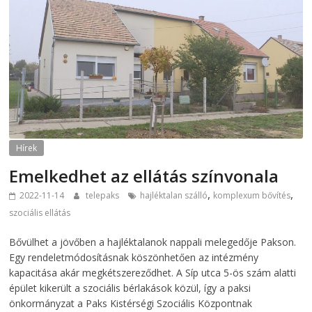
Hírek
Emelkedhet az ellátás színvonala
,
,
2022-11-14
telepaks
hajléktalan szálló
komplexum bővítés
szociális ellátás
Bővülhet a jövőben a hajléktalanok nappali melegedője Pakson.
Egy rendeletmódosításnak köszönhetően az intézmény
kapacitása akár megkétszereződhet. A Síp utca 5-ös szám alatti
épület kikerült a szociális bérlakások közül, így a paksi
önkormányzat a Paks Kistérségi Szociális Központnak