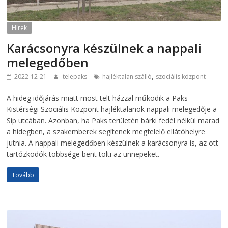
Hírek
Karácsonyra készülnek a nappali
melegedőben
,
2022-12-21
telepaks
hajléktalan szálló
szociális központ
A hideg időjárás miatt most telt házzal működik a Paks
Kistérségi Szociális Központ hajléktalanok nappali melegedője a
Síp utcában. Azonban, ha Paks területén bárki fedél nélkül marad
a hidegben, a szakemberek segítenek megfelelő ellátóhelyre
jutnia. A nappali melegedőben készülnek a karácsonyra is, az ott
tartózkodók többsége bent tölti az ünnepeket.
Tovább