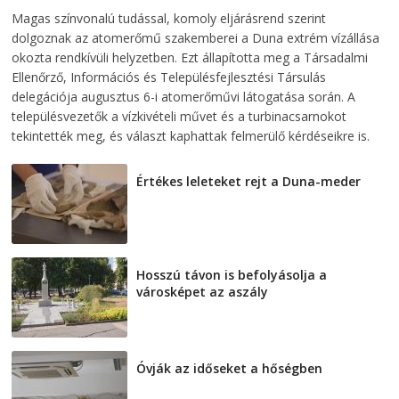
2026-08-07
telepaks
Magas színvonalú tudással, komoly eljárásrend szerint
dolgoznak az atomerőmű szakemberei a Duna extrém vízállása
okozta rendkívüli helyzetben. Ezt állapította meg a Társadalmi
Ellenőrző, Információs és Településfejlesztési Társulás
delegációja augusztus 6-i atomerőművi látogatása során. A
településvezetők a vízkivételi művet és a turbinacsarnokot
tekintették meg, és választ kaphattak felmerülő kérdéseikre is.
Értékes leleteket rejt a Duna-meder
2026-08-07
Hosszú távon is befolyásolja a
városképet az aszály
2026-08-07
Óvják az időseket a hőségben
2026-08-07