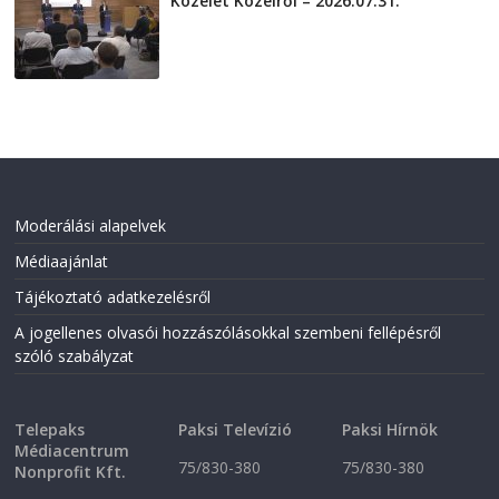
Közélet Közelről – 2026.07.31.
2026-07-31
Moderálási alapelvek
Médiaajánlat
Tájékoztató adatkezelésről
A jogellenes olvasói hozzászólásokkal szembeni fellépésről
szóló szabályzat
Telepaks
Paksi Televízió
Paksi Hírnök
Médiacentrum
75/830-380
75/830-380
Nonprofit Kft.