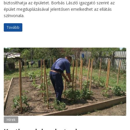
biztosíthatja az épületet. Borbás László igazgató szerint az
épület megduplázásával jelentősen emelkedhet az ellátás
színvonala.
Tovább
Hírek