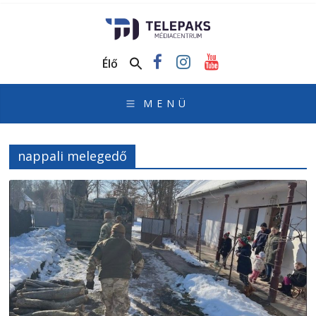
TelePaks
Médiacentrum
Élő
TelePaks
Kistérségi
Televízió
honlapja
nappali melegedő