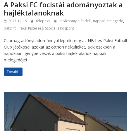
A Paksi FC focistái adományoztak a
hajléktalanoknak
,
,
2017-12-15
telepaks
karácsoniy ajándék
nappali melegedő
,
paksi fc
Paksi Kistérségi Szociális Központ
Csomagtartónyi adománnyal lepték meg az NB I-es Paksi Futball
Club játékosai azokat az otthon nélkülieket, akik ezekben a
napokban igénybe veszik a paksi hajléktalanok nappali
melegedőjét.
Tovább