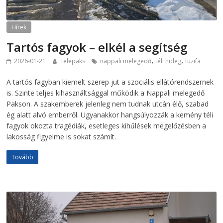
Hírek
Tartós fagyok – elkél a segítség
,
,
2026-01-21
telepaks
nappali melegedő
téli hideg
tuzifa
A tartós fagyban kiemelt szerep jut a szociális ellátórendszernek
is. Szinte teljes kihasználtsággal működik a Nappali melegedő
Pakson. A szakemberek jelenleg nem tudnak utcán élő, szabad
ég alatt alvó emberről. Ugyanakkor hangsúlyozzák a kemény téli
fagyok okozta tragédiák, esetleges kihűlések megelőzésben a
lakosság figyelme is sokat számít.
Tovább