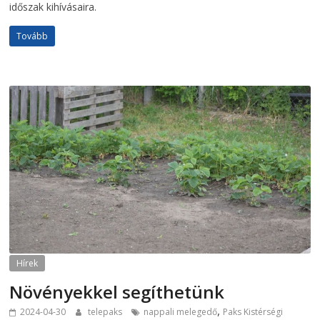
időszak kihívásaira.
Tovább
Hírek
Növényekkel segíthetünk
,
2024-04-30
telepaks
nappali melegedő
Paks Kistérségi