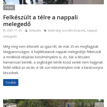
Hírek
Felkészült a télre a nappali
melegedő
,
2021-11-25
telepaks
kistérségi szociális központ
nappali
melegedő
Még meg sem érkezett az igazi tél, de már 25-en megfagytak
Magyarországon. A hajléktalanok nappali melegedője felkészült
a rendkívüli időjárási körülményekre is, és, bár a létszám
hamarosan betelik, a segítséget kérők közül senkit nem hagynak
fedél nélkül az utcán. A Sík sori intézményben már a karácsonyra
készülnek.
Tovább