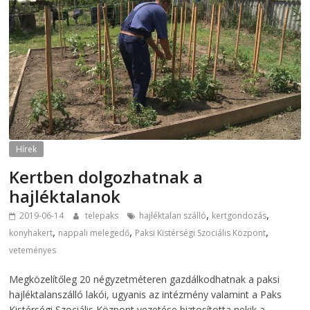
Hírek
Kertben dolgozhatnak a
hajléktalanok
,
,
2019-06-14
telepaks
hajléktalan szálló
kertgondozás
,
,
,
konyhakert
nappali melegedő
Paksi Kistérségi Szociális Központ
veteményes
Megközelítőleg 20 négyzetméteren gazdálkodhatnak a paksi
hajléktalanszálló lakói, ugyanis az intézmény valamint a Paks
Kistérségi Szociális Központ vezetése biztosította nekik a