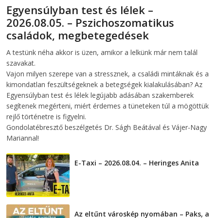
Egyensúlyban test és lélek –
2026.08.05. – Pszichoszomatikus
családok, megbetegedések
2026-08-05
telepaks
A testünk néha akkor is üzen, amikor a lelkünk már nem talál
szavakat.
Vajon milyen szerepe van a stressznek, a családi mintáknak és a
kimondatlan feszültségeknek a betegségek kialakulásában? Az
Egyensúlyban test és lélek legújabb adásában szakemberek
segítenek megérteni, miért érdemes a tüneteken túl a mögöttük
rejlő történetre is figyelni.
Gondolatébresztő beszélgetés Dr. Ságh Beátával és Vájer-Nagy
Mariannal!
E-Taxi – 2026.08.04. – Heringes Anita
2026-08-04
Az eltűnt városkép nyomában – Paks, a