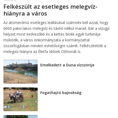
Felkészült az esetleges melegvíz-
hiányra a város
2026-08-04
telepaks
Az atomerőmű esetleges leállásával számolni kell azzal, hogy
6000 paksi lakos melegvíz és távhő nélkül marad. Bár a vízügyi
helyzet most kedvezőbb és a kettes blokk egyik turbinája
működik, a város önkormányzata a kormányzattal
összefogásban minden eshetőségre számít. Felkészítették a
melegvíz-hiányra az Életfa Idősek Otthonát is.
Emelkedett a Duna vízszintje
2026-08-04
Fogathajtó bajnokság
2026-08-04