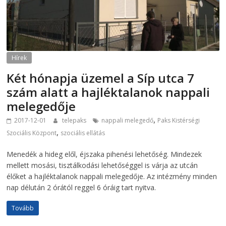
Hírek
Két hónapja üzemel a Síp utca 7
szám alatt a hajléktalanok nappali
melegedője
,
2017-12-01
telepaks
nappali melegedő
Paks Kistérségi
,
Szociális Központ
szociális ellátás
Menedék a hideg elől, éjszaka pihenési lehetőség. Mindezek
mellett mosási, tisztálkodási lehetőséggel is várja az utcán
élőket a hajléktalanok nappali melegedője. Az intézmény minden
nap délután 2 órától reggel 6 óráig tart nyitva.
Tovább