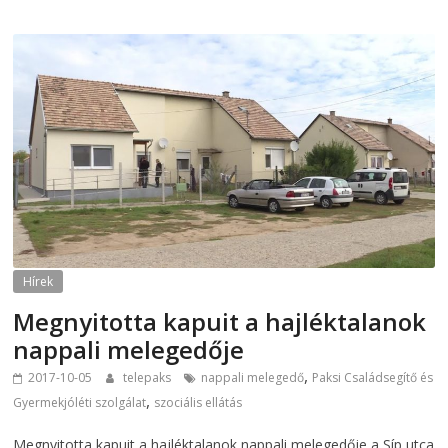
Hírek
Megnyitotta kapuit a hajléktalanok
nappali melegedője
,
2017-10-05
telepaks
nappali melegedő
Paksi Családsegítő és
,
Gyermekjóléti szolgálat
szociális ellátás
Megnyitotta kapuit a hajléktalanok nappali melegedője a Síp utca