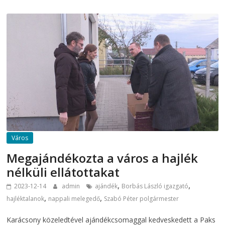
Város
Megajándékozta a város a hajlék
nélküli ellátottakat
,
,
2023-12-14
admin
ajándék
Borbás László igazgató
,
,
hajléktalanok
nappali melegedő
Szabó Péter polgármester
Karácsony közeledtével ajándékcsomaggal kedveskedett a Paks