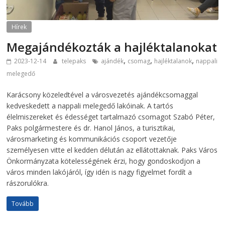
Hírek
Megajándékozták a hajléktalanokat
,
,
,
2023-12-14
telepaks
ajándék
csomag
hajléktalanok
nappali
melegedő
Karácsony közeledtével a városvezetés ajándékcsomaggal
kedveskedett a nappali melegedő lakóinak. A tartós
élelmiszereket és édességet tartalmazó csomagot Szabó Péter,
Paks polgármestere és dr. Hanol János, a turisztikai,
városmarketing és kommunikációs csoport vezetője
személyesen vitte el kedden délután az ellátottaknak. Paks Város
Önkormányzata kötelességének érzi, hogy gondoskodjon a
város minden lakójáról, így idén is nagy figyelmet fordít a
rászorulókra.
Tovább