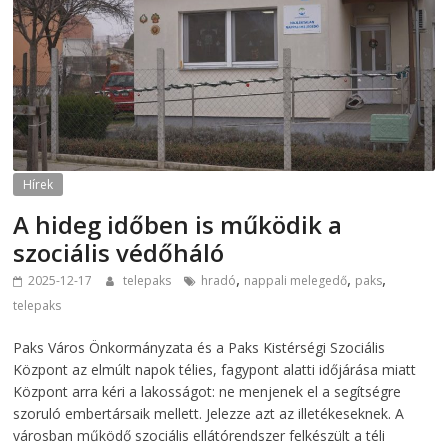
Hírek
A hideg időben is működik a
szociális védőháló
,
,
,
2025-12-17
telepaks
hradó
nappali melegedő
paks
telepaks
Paks Város Önkormányzata és a Paks Kistérségi Szociális
Központ az elmúlt napok télies, fagypont alatti időjárása miatt
Központ arra kéri a lakosságot: ne menjenek el a segítségre
szoruló embertársaik mellett. Jelezze azt az illetékeseknek. A
városban működő szociális ellátórendszer felkészült a téli