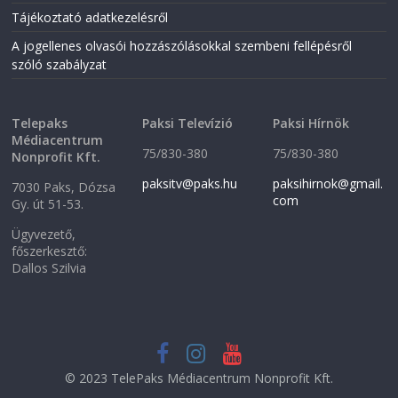
Tájékoztató adatkezelésről
A jogellenes olvasói hozzászólásokkal szembeni fellépésről
szóló szabályzat
Telepaks
Paksi Televízió
Paksi Hírnök
Médiacentrum
75/830-380
75/830-380
Nonprofit Kft.
paksitv@paks.hu
paksihirnok@gmail.
7030 Paks, Dózsa
com
Gy. út 51-53.
Ügyvezető,
főszerkesztő:
Dallos Szilvia
© 2023 TelePaks Médiacentrum Nonprofit Kft.