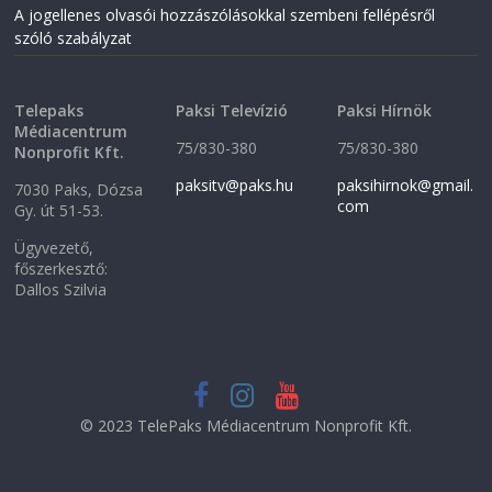
A jogellenes olvasói hozzászólásokkal szembeni fellépésről
szóló szabályzat
Telepaks
Paksi Televízió
Paksi Hírnök
Médiacentrum
75/830-380
75/830-380
Nonprofit Kft.
paksitv@paks.hu
paksihirnok@gmail.
7030 Paks, Dózsa
com
Gy. út 51-53.
Ügyvezető,
főszerkesztő:
Dallos Szilvia
© 2023 TelePaks Médiacentrum Nonprofit Kft.