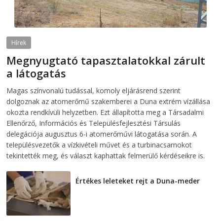
Hírek
Megnyugtató tapasztalatokkal zárult
a látogatás
2026-08-07
telepaks
Magas színvonalú tudással, komoly eljárásrend szerint
dolgoznak az atomerőmű szakemberei a Duna extrém vízállása
okozta rendkívüli helyzetben. Ezt állapította meg a Társadalmi
Ellenőrző, Információs és Településfejlesztési Társulás
delegációja augusztus 6-i atomerőművi látogatása során. A
településvezetők a vízkivételi művet és a turbinacsarnokot
tekintették meg, és választ kaphattak felmerülő kérdéseikre is.
Értékes leleteket rejt a Duna-meder
2026-08-07