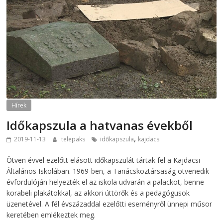
Hírek
Időkapszula a hatvanas évekből
,
2019-11-13
telepaks
időkapszula
kajdacs
Ötven évvel ezelőtt elásott időkapszulát tártak fel a Kajdacsi
Általános Iskolában. 1969-ben, a Tanácsköztársaság ötvenedik
évfordulóján helyezték el az iskola udvarán a palackot, benne
korabeli plakátokkal, az akkori úttörők és a pedagógusok
üzenetével. A fél évszázaddal ezelőtti eseményről ünnepi műsor
keretében emlékeztek meg.