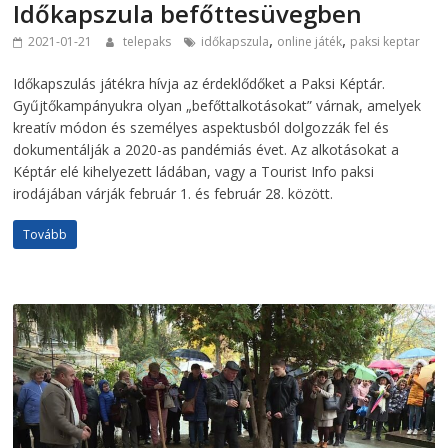
Időkapszula befőttesüvegben
,
,
2021-01-21
telepaks
időkapszula
online játék
paksi keptar
Időkapszulás játékra hívja az érdeklődőket a Paksi Képtár.
Gyűjtőkampányukra olyan „befőttalkotásokat” várnak, amelyek
kreatív módon és személyes aspektusból dolgozzák fel és
dokumentálják a 2020-as pandémiás évet. Az alkotásokat a
Képtár elé kihelyezett ládában, vagy a Tourist Info paksi
irodájában várják február 1. és február 28. között.
Tovább