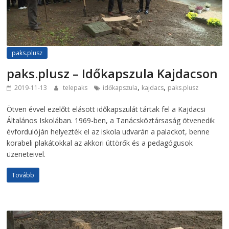
paks.plusz
paks.plusz – Időkapszula Kajdacson
,
,
2019-11-13
telepaks
időkapszula
kajdacs
paks.plusz
Ötven évvel ezelőtt elásott időkapszulát tártak fel a Kajdacsi
Általános Iskolában. 1969-ben, a Tanácsköztársaság ötvenedik
évfordulóján helyezték el az iskola udvarán a palackot, benne
korabeli plakátokkal az akkori úttörők és a pedagógusok
üzeneteivel.
Tovább