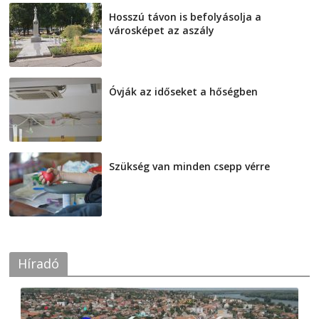
Hosszú távon is befolyásolja a
városképet az aszály
2026-08-07
Óvják az időseket a hőségben
2026-08-07
Szükség van minden csepp vérre
2026-08-07
Híradó