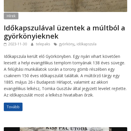
Hírek
Időkapszulával üzentek a múltból a
györkönyieknek
,
2023-11-30
telepaks
györköny
időkapszula
Időkapszula került elő Györkönyben. Egy nyári vihart követően
leesett a helyi evangélikus templom tornyának 138 éves süvege.
A felújítási munkálatok során a torony gömb részében egy
csaknem 150 éves időkapszulát találtak. A múltőrző tárgy egy
1885. május 26-i Budapesti Hírlapot, valamint az akkori
evangélikus lelkész, Tomka Gusztáv által jegyzett levelet rejtette.
Az időkapszulát most a lelkészi hivatalban őrzik.
Tovább