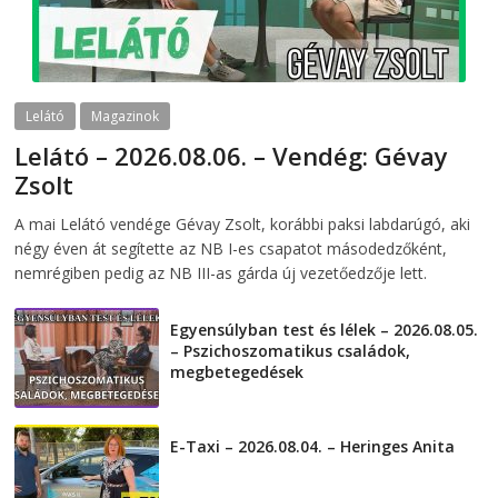
Lelátó
Magazinok
Lelátó – 2026.08.06. – Vendég: Gévay
Zsolt
2026-08-06
telepaks
A mai Lelátó vendége Gévay Zsolt, korábbi paksi labdarúgó, aki
négy éven át segítette az NB I-es csapatot másodedzőként,
nemrégiben pedig az NB III-as gárda új vezetőedzője lett.
Egyensúlyban test és lélek – 2026.08.05.
– Pszichoszomatikus családok,
megbetegedések
2026-08-05
E-Taxi – 2026.08.04. – Heringes Anita
2026-08-04