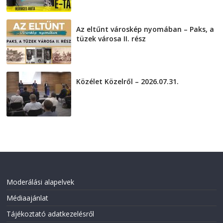
Az eltűnt városkép nyomában – Paks, a
tüzek városa II. rész
2026-08-01
Közélet Közelről – 2026.07.31.
2026-07-31
Moderálási alapelvek
Médiaajánlat
Tájékoztató adatkezelésről