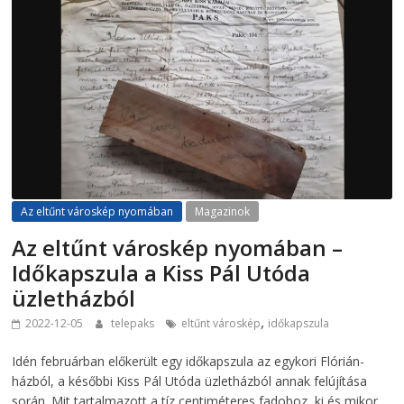
Az eltűnt városkép nyomában
Magazinok
Az eltűnt városkép nyomában –
Időkapszula a Kiss Pál Utóda
üzletházból
,
2022-12-05
telepaks
eltűnt városkép
időkapszula
Idén februárban előkerült egy időkapszula az egykori Flórián-
házból, a későbbi Kiss Pál Utóda üzletházból annak felújítása
során. Mit tartalmazott a tíz centiméteres fadoboz, ki és mikor