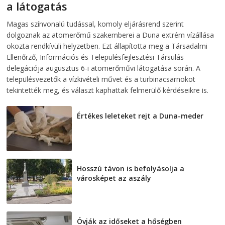
a látogatás
2026-08-07
telepaks
Magas színvonalú tudással, komoly eljárásrend szerint
dolgoznak az atomerőmű szakemberei a Duna extrém vízállása
okozta rendkívüli helyzetben. Ezt állapította meg a Társadalmi
Ellenőrző, Információs és Településfejlesztési Társulás
delegációja augusztus 6-i atomerőművi látogatása során. A
településvezetők a vízkivételi művet és a turbinacsarnokot
tekintették meg, és választ kaphattak felmerülő kérdéseikre is.
Értékes leleteket rejt a Duna-meder
2026-08-07
Hosszú távon is befolyásolja a
városképet az aszály
2026-08-07
Óvják az időseket a hőségben