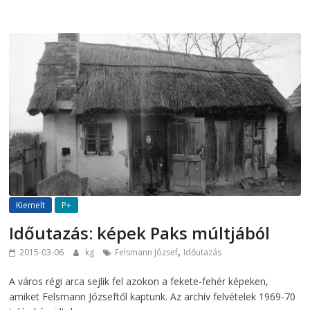
Kiemelt
P+
Időutazás: képek Paks múltjából
,
2015-03-06
kg
Felsmann József
Időutazás
A város régi arca sejlik fel azokon a fekete-fehér képeken,
amiket Felsmann Józseftől kaptunk. Az archív felvételek 1969-70