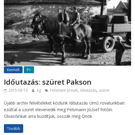
Kiemelt
P+
Időutazás: szüret Pakson
,
,
2015-03-13
kg
Felsmann József
Időutazás
szüret
Újabb archív felvételeket közlünk Időutazás című rovatunkban:
ezúttal a szüret elevenedik meg Felsmann József fotóin.
Olvasóinkat arra buzdítjuk, osszák meg Önök
Tovább