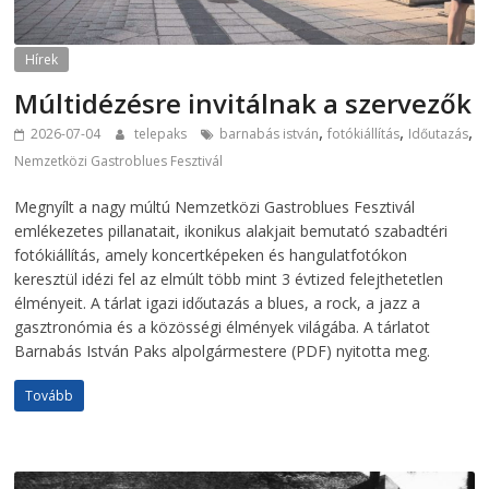
Hírek
Múltidézésre invitálnak a szervezők
,
,
,
2026-07-04
telepaks
barnabás istván
fotókiállítás
Időutazás
Nemzetközi Gastroblues Fesztivál
Megnyílt a nagy múltú Nemzetközi Gastroblues Fesztivál
emlékezetes pillanatait, ikonikus alakjait bemutató szabadtéri
fotókiállítás, amely koncertképeken és hangulatfotókon
keresztül idézi fel az elmúlt több mint 3 évtized felejthetetlen
élményeit. A tárlat igazi időutazás a blues, a rock, a jazz a
gasztronómia és a közösségi élmények világába. A tárlatot
Barnabás István Paks alpolgármestere (PDF) nyitotta meg.
Tovább