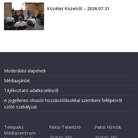
Közélet Közelről – 2026.07.31.
2026-07-31
Moderálási alapelvek
Médiaajánlat
Tájékoztató adatkezelésről
A jogellenes olvasói hozzászólásokkal szembeni fellépésről
szóló szabályzat
Telepaks
Paksi Televízió
Paksi Hírnök
Médiacentrum
75/830-380
75/830-380