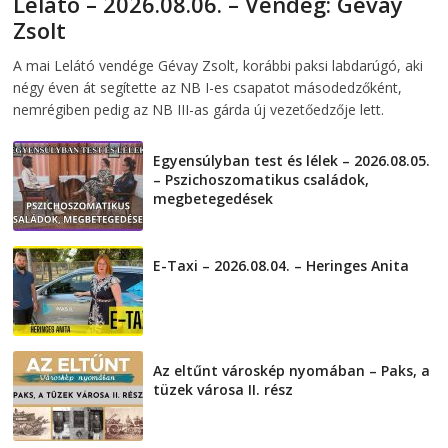
Lelátó – 2026.08.06. – Vendég: Gévay
Zsolt
2026-08-06
telepaks
A mai Lelátó vendége Gévay Zsolt, korábbi paksi labdarúgó, aki
négy éven át segítette az NB I-es csapatot másodedzőként,
nemrégiben pedig az NB III-as gárda új vezetőedzője lett.
Egyensúlyban test és lélek – 2026.08.05.
– Pszichoszomatikus családok,
megbetegedések
2026-08-05
E-Taxi – 2026.08.04. – Heringes Anita
2026-08-04
Az eltűnt városkép nyomában – Paks, a
tüzek városa II. rész
2026-08-01