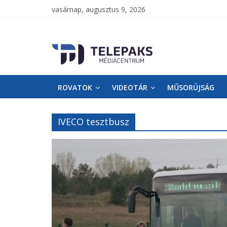
vasárnap, augusztus 9, 2026
TelePaks
Médiacentrum
ROVATOK
VIDEOTÁR
MŰSORÚJSÁG
TelePaks
Kistérségi
Televízió
IVECO tesztbusz
honlapja