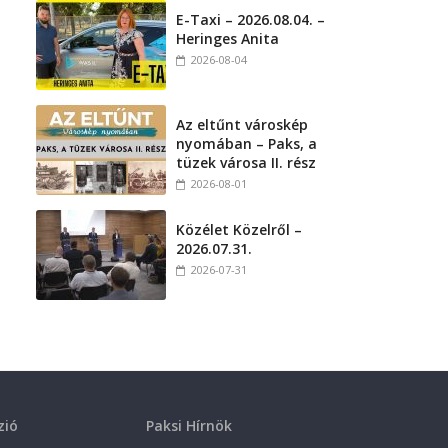
E-Taxi – 2026.08.04. –
Heringes Anita
2026-08-04
Az eltűnt városkép
nyomában – Paks, a
tüzek városa II. rész
2026-08-01
Közélet Közelről –
2026.07.31.
2026-07-31
zió
Paksi Hírnök