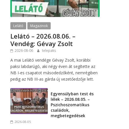
Lelátó
Magazinok
Lelátó – 2026.08.06. –
Vendég: Gévay Zsolt
2026-08-06
telepaks
A mai Lelátó vendége Gévay Zsolt, korábbi
paksi labdarúgó, aki négy éven át segítette az
NB I-es csapatot másodedzőként, nemrégiben
pedig az NB III-as gárda új vezetőedzője lett.
Egyensúlyban test és
lélek – 2026.08.05. –
Pszichoszomatikus
családok,
megbetegedések
2026-08-05