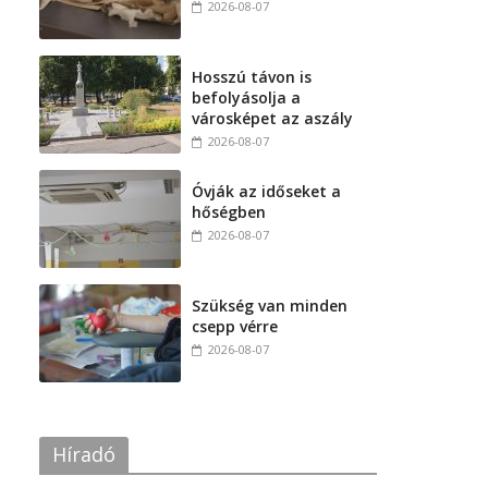
2026-08-07
Hosszú távon is
befolyásolja a
városképet az aszály
2026-08-07
Óvják az időseket a
hőségben
2026-08-07
Szükség van minden
csepp vérre
2026-08-07
Híradó