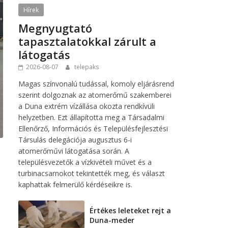
Hírek
Megnyugtató
tapasztalatokkal zárult a
látogatás
2026-08-07
telepaks
Magas színvonalú tudással, komoly eljárásrend
szerint dolgoznak az atomerőmű szakemberei
a Duna extrém vízállása okozta rendkívüli
helyzetben. Ezt állapította meg a Társadalmi
Ellenőrző, Információs és Településfejlesztési
Társulás delegációja augusztus 6-i
atomerőművi látogatása során. A
településvezetők a vízkivételi művet és a
turbinacsarnokot tekintették meg, és választ
kaphattak felmerülő kérdéseikre is.
Értékes leleteket rejt a
Duna-meder