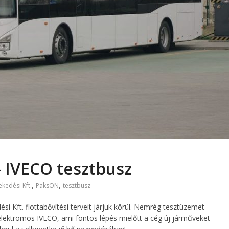
– IVECO tesztbusz
,
,
ekedési Kft.
PaksON
tesztbusz
 Kft. flottabővítési terveit járjuk körül. Nemrég tesztüzemet
elektromos IVECO, ami fontos lépés mielőtt a cég új járműveket