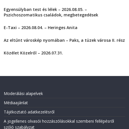
k
k
t
t
Egyensúlyban test és lélek – 2026.08.05. –
o
o
s
s
Pszichoszomatikus családok, megbetegedések
h
h
a
a
2026-08-05
r
r
E-Taxi – 2026.08.04. – Heringes Anita
e
e
o
o
2026-08-04
n
n
F
T
Az eltűnt városkép nyomában – Paks, a tüzek városa II. rész
a
w
2026-08-01
c
i
e
t
Közélet Közelről – 2026.07.31.
b
t
o
e
2026-07-31
o
r
k
(
(
O
O
p
p
e
e
n
n
s
s
i
i
n
Moderálási alapelvek
n
n
n
e
Médiaajánlat
e
w
w
w
w
i
Tájékoztató adatkezelésről
i
n
n
d
A jogellenes olvasói hozzászólásokkal szembeni fellépésről
d
o
o
w
szóló szabályzat