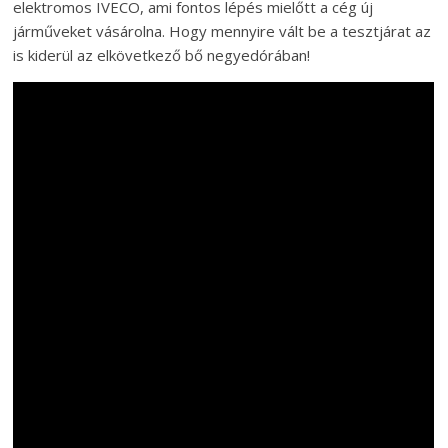
elektromos IVECO, ami fontos lépés mielőtt a cég új
járműveket vásárolna. Hogy mennyire vált be a tesztjárat az
is kiderül az elkövetkező bő negyedórában!