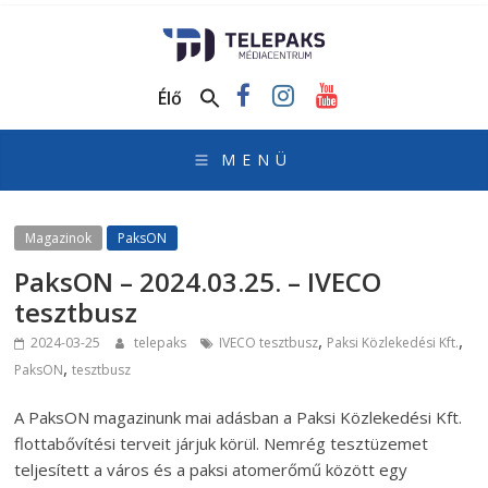
TelePaks
Médiacentrum
Élő
TelePaks
Kistérségi
Televízió
honlapja
Magazinok
PaksON
PaksON – 2024.03.25. – IVECO
tesztbusz
,
,
2024-03-25
telepaks
IVECO tesztbusz
Paksi Közlekedési Kft.
,
PaksON
tesztbusz
A PaksON magazinunk mai adásban a Paksi Közlekedési Kft.
flottabővítési terveit járjuk körül. Nemrég tesztüzemet
teljesített a város és a paksi atomerőmű között egy