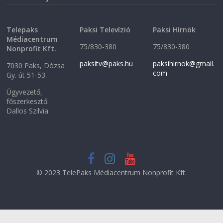
w
)
)
Telepaks
Paksi Televízió
Paksi Hírnök
Médiacentrum
75/830-380
75/830-380
Nonprofit Kft.
paksitv@paks.hu
paksihirnok@gmail.
7030 Paks, Dózsa
com
Gy. út 51-53.
Ügyvezető,
főszerkesztő:
Dallos Szilvia
© 2023 TelePaks Médiacentrum Nonprofit Kft.