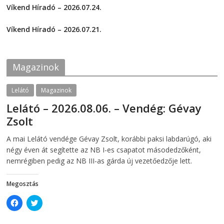
o
o
Víkend Híradó – 2026.07.24.
n
n
F
T
2026-07-24
a
w
c
i
Víkend Híradó – 2026.07.21.
e
t
2026-07-21
b
t
o
e
o
r
k
(
Magazinok
(
O
O
p
p
e
e
n
Lelátó
Magazinok
n
s
s
i
Lelátó – 2026.08.06. – Vendég: Gévay
i
n
n
n
Zsolt
n
e
e
w
w
w
2026-08-06
telepaks
A mai Lelátó vendége Gévay Zsolt, korábbi paksi labdarúgó, aki
w
i
i
n
négy éven át segítette az NB I-es csapatot másodedzőként,
n
d
d
o
nemrégiben pedig az NB III-as gárda új vezetőedzője lett.
o
w
w
)
)
Megosztás
C
C
l
l
i
i
c
c