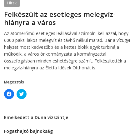
O
p
Hírek
p
e
e
n
Felkészült az esetleges melegvíz-
n
s
s
i
hiányra a város
i
n
n
n
2026-08-04
telepaks
n
e
Az atomerőmű esetleges leállásával számolni kell azzal, hogy
e
w
w
w
6000 paksi lakos melegvíz és távhő nélkül marad. Bár a vízügyi
w
i
i
n
helyzet most kedvezőbb és a kettes blokk egyik turbinája
n
d
működik, a város önkormányzata a kormányzattal
d
o
o
w
összefogásban minden eshetőségre számít. Felkészítették a
w
)
)
melegvíz-hiányra az Életfa Idősek Otthonát is.
Megosztás
C
C
l
l
i
i
c
c
k
k
t
t
Emelkedett a Duna vízszintje
o
o
s
s
2026-08-04
h
h
a
a
Fogathajtó bajnokság
r
r
e
e
2026-08-04