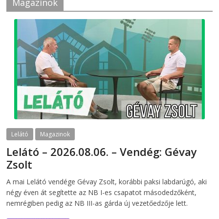
Magazinok
Lelátó
Magazinok
Lelátó – 2026.08.06. – Vendég: Gévay
Zsolt
2026-08-06
telepaks
A mai Lelátó vendége Gévay Zsolt, korábbi paksi labdarúgó, aki
négy éven át segítette az NB I-es csapatot másodedzőként,
nemrégiben pedig az NB III-as gárda új vezetőedzője lett.