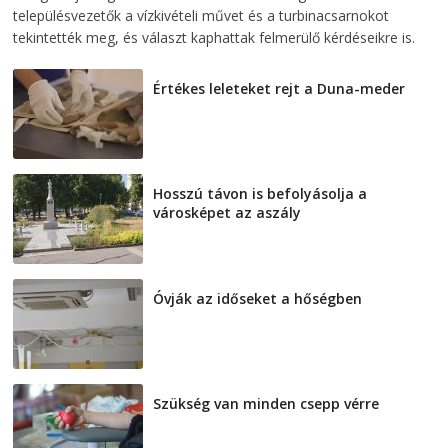
településvezetők a vízkivételi művet és a turbinacsarnokot
tekintették meg, és választ kaphattak felmerülő kérdéseikre is.
Értékes leleteket rejt a Duna-meder
2026-08-07
Hosszú távon is befolyásolja a
városképet az aszály
2026-08-07
Óvják az időseket a hőségben
2026-08-07
Szükség van minden csepp vérre
2026-08-07