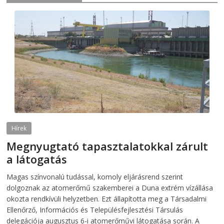
Hírek
Megnyugtató tapasztalatokkal zárult
a látogatás
2026-08-07
telepaks
Magas színvonalú tudással, komoly eljárásrend szerint
dolgoznak az atomerőmű szakemberei a Duna extrém vízállása
okozta rendkívüli helyzetben. Ezt állapította meg a Társadalmi
Ellenőrző, Információs és Településfejlesztési Társulás
delegációja augusztus 6-i atomerőművi látogatása során. A