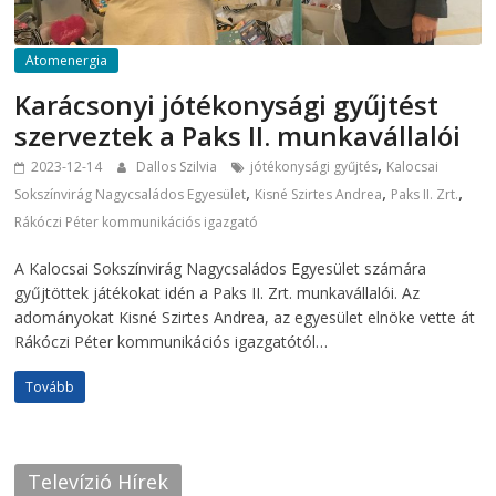
Atomenergia
Karácsonyi jótékonysági gyűjtést
szerveztek a Paks II. munkavállalói
,
2023-12-14
Dallos Szilvia
jótékonysági gyűjtés
Kalocsai
,
,
,
Sokszínvirág Nagycsaládos Egyesület
Kisné Szirtes Andrea
Paks II. Zrt.
Rákóczi Péter kommunikációs igazgató
A Kalocsai Sokszínvirág Nagycsaládos Egyesület számára
gyűjtöttek játékokat idén a Paks II. Zrt. munkavállalói. Az
adományokat Kisné Szirtes Andrea, az egyesület elnöke vette át
Rákóczi Péter kommunikációs igazgatótól…
Tovább
Televízió Hírek