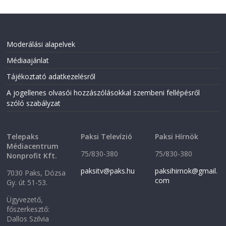
Moderálási alapelvek
Médiaajánlat
Tájékoztató adatkezelésről
A jogellenes olvasói hozzászólásokkal szembeni fellépésről
szóló szabályzat
Telepaks
Paksi Televízió
Paksi Hírnök
Médiacentrum
75/830-380
75/830-380
Nonprofit Kft.
paksitv@paks.hu
paksihirnok@gmail.
7030 Paks, Dózsa
com
Gy. út 51-53.
Ügyvezető,
főszerkesztő:
Dallos Szilvia