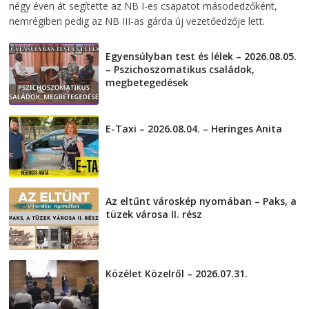
négy éven át segítette az NB I-es csapatot másodedzőként,
nemrégiben pedig az NB III-as gárda új vezetőedzője lett.
Egyensúlyban test és lélek – 2026.08.05.
– Pszichoszomatikus családok,
megbetegedések
2026-08-05
E-Taxi – 2026.08.04. – Heringes Anita
2026-08-04
Az eltűnt városkép nyomában – Paks, a
tüzek városa II. rész
2026-08-01
Közélet Közelről – 2026.07.31.
2026-07-31