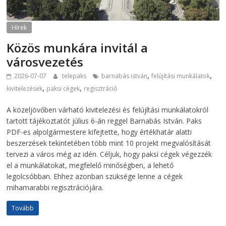
Hírek
Közös munkára invitál a
városvezetés
,
,
2026-07-07
telepaks
barnabás istván
felújítási munkálatok
,
,
kivitelezések
paksi cégek
regisztráció
A közeljövőben várható kivitelezési és felújítási munkálatokról
tartott tájékoztatót július 6-án reggel Barnabás István. Paks
PDF-es alpolgármestere kifejtette, hogy értékhatár alatti
beszerzések tekintetében több mint 10 projekt megvalósítását
tervezi a város még az idén. Céljuk, hogy paksi cégek végezzék
el a munkálatokat, megfelelő minőségben, a lehető
legolcsóbban. Ehhez azonban szüksége lenne a cégek
mihamarabbi regisztrációjára.
Tovább