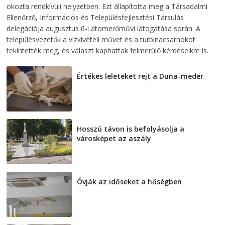
okozta rendkívüli helyzetben. Ezt állapította meg a Társadalmi
Ellenőrző, Információs és Településfejlesztési Társulás
delegációja augusztus 6-i atomerőművi látogatása során. A
településvezetők a vízkivételi művet és a turbinacsarnokot
tekintették meg, és választ kaphattak felmerülő kérdéseikre is.
Értékes leleteket rejt a Duna-meder
2026-08-07
Hosszú távon is befolyásolja a
városképet az aszály
2026-08-07
Óvják az időseket a hőségben
2026-08-07