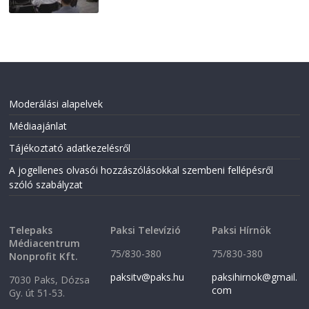
Moderálási alapelvek
Médiaajánlat
Tájékoztató adatkezelésről
A jogellenes olvasói hozzászólásokkal szembeni fellépésről
szóló szabályzat
Telepaks
Paksi Televízió
Paksi Hírnök
Médiacentrum
75/830-380
75/830-380
Nonprofit Kft.
paksitv@paks.hu
paksihirnok@gmail.
7030 Paks, Dózsa
com
Gy. út 51-53.