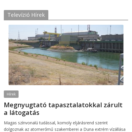
Televízió Hírek
Hírek
Megnyugtató tapasztalatokkal zárult
a látogatás
2026-08-07
telepaks
Magas színvonalú tudással, komoly eljárásrend szerint
dolgoznak az atomerőmű szakemberei a Duna extrém vízállása