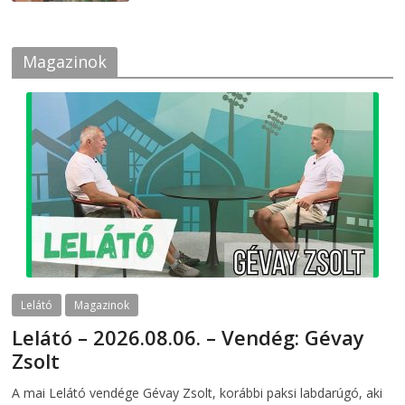
Magazinok
Lelátó
Magazinok
Lelátó – 2026.08.06. – Vendég: Gévay
Zsolt
2026-08-06
telepaks
A mai Lelátó vendége Gévay Zsolt, korábbi paksi labdarúgó, aki