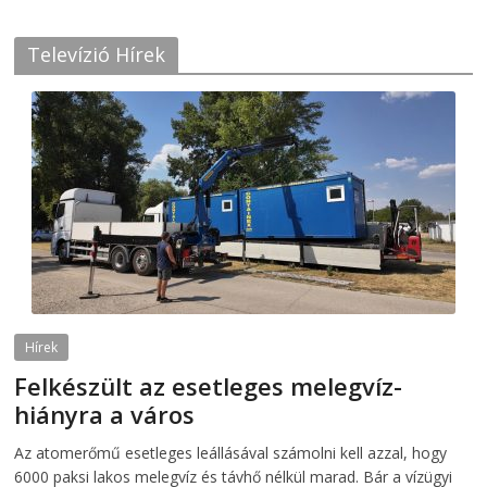
Televízió Hírek
Hírek
Felkészült az esetleges melegvíz-
hiányra a város
2026-08-04
telepaks
Az atomerőmű esetleges leállásával számolni kell azzal, hogy
6000 paksi lakos melegvíz és távhő nélkül marad. Bár a vízügyi