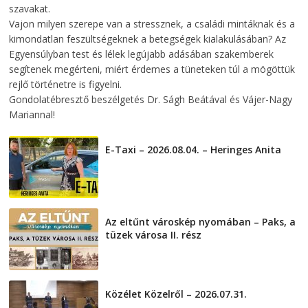
szavakat.
Vajon milyen szerepe van a stressznek, a családi mintáknak és a
kimondatlan feszültségeknek a betegségek kialakulásában? Az
Egyensúlyban test és lélek legújabb adásában szakemberek
segítenek megérteni, miért érdemes a tüneteken túl a mögöttük
rejlő történetre is figyelni.
Gondolatébresztő beszélgetés Dr. Ságh Beátával és Vájer-Nagy
Mariannal!
E-Taxi – 2026.08.04. – Heringes Anita
2026-08-04
Az eltűnt városkép nyomában – Paks, a
tüzek városa II. rész
2026-08-01
Közélet Közelről – 2026.07.31.