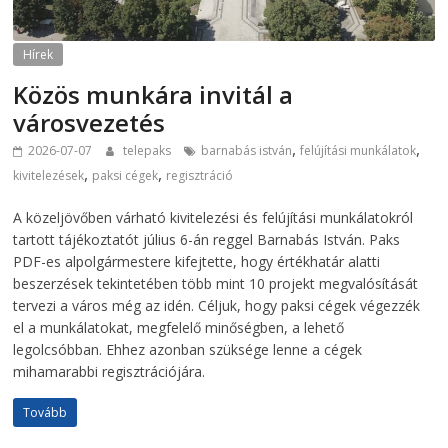
Hírek
Közös munkára invitál a
városvezetés
,
,
2026-07-07
telepaks
barnabás istván
felújítási munkálatok
,
,
kivitelezések
paksi cégek
regisztráció
A közeljövőben várható kivitelezési és felújítási munkálatokról
tartott tájékoztatót július 6-án reggel Barnabás István. Paks
PDF-es alpolgármestere kifejtette, hogy értékhatár alatti
beszerzések tekintetében több mint 10 projekt megvalósítását
tervezi a város még az idén. Céljuk, hogy paksi cégek végezzék
el a munkálatokat, megfelelő minőségben, a lehető
legolcsóbban. Ehhez azonban szüksége lenne a cégek
mihamarabbi regisztrációjára.
Tovább