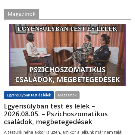
Magazinok
Egyensúlyban test és lélek
Magazinok
Egyensúlyban test és lélek –
2026.08.05. – Pszichoszomatikus
családok, megbetegedések
2026-08-05
telepaks
A testünk néha akkor is üzen, amikor a lelkünk már nem talál