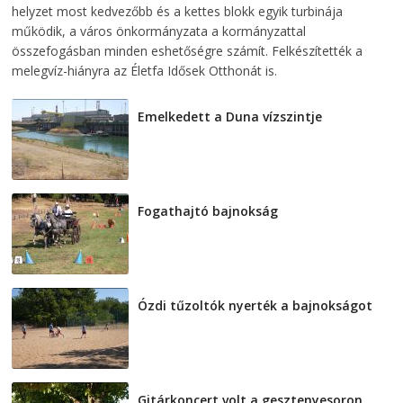
helyzet most kedvezőbb és a kettes blokk egyik turbinája
működik, a város önkormányzata a kormányzattal
összefogásban minden eshetőségre számít. Felkészítették a
melegvíz-hiányra az Életfa Idősek Otthonát is.
Emelkedett a Duna vízszintje
2026-08-04
Fogathajtó bajnokság
2026-08-04
Ózdi tűzoltók nyerték a bajnokságot
2026-08-04
Gitárkoncert volt a gesztenyesoron