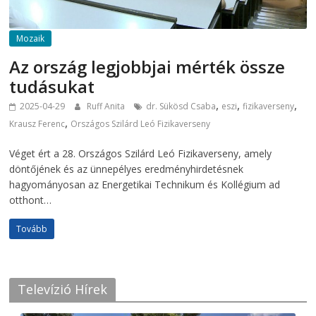
Mozaik
Az ország legjobbjai mérték össze
tudásukat
,
,
,
2025-04-29
Ruff Anita
dr. Sükösd Csaba
eszi
fizikaverseny
,
Krausz Ferenc
Országos Szilárd Leó Fizikaverseny
Véget ért a 28. Országos Szilárd Leó Fizikaverseny, amely
döntőjének és az ünnepélyes eredményhirdetésnek
hagyományosan az Energetikai Technikum és Kollégium ad
otthont…
Tovább
Televízió Hírek