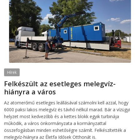
Hírek
Felkészült az esetleges melegvíz-
hiányra a város
2026-08-04
telepaks
Az atomerőmű esetleges leállásával számolni kell azzal, hogy
6000 paksi lakos melegvíz és távhő nélkül marad. Bár a vízügyi
helyzet most kedvezőbb és a kettes blokk egyik turbinája
működik, a város önkormányzata a kormányzattal
összefogásban minden eshetőségre számít. Felkészítették a
melegvíz-hiányra az Életfa Idősek Otthonát is.