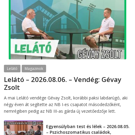
Lelátó
Magazinok
Lelátó – 2026.08.06. – Vendég: Gévay
Zsolt
2026-08-06
telepaks
A mai Lelátó vendége Gévay Zsolt, korábbi paksi labdarúgó, aki
négy éven át segítette az NB I-es csapatot másodedzőként,
nemrégiben pedig az NB III-as gárda új vezetőedzője lett.
Egyensúlyban test és lélek – 2026.08.05.
– Pszichoszomatikus családok,