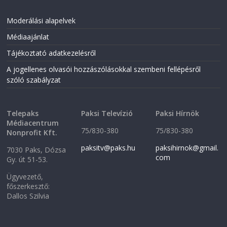
Moderálási alapelvek
Médiaajánlat
Tájékoztató adatkezelésről
A jogellenes olvasói hozzászólásokkal szembeni fellépésről
szóló szabályzat
Telepaks
Paksi Televízió
Paksi Hírnök
Médiacentrum
75/830-380
75/830-380
Nonprofit Kft.
paksitv@paks.hu
paksihirnok@gmail.
7030 Paks, Dózsa
com
Gy. út 51-53.
Ügyvezető,
főszerkesztő:
Dallos Szilvia