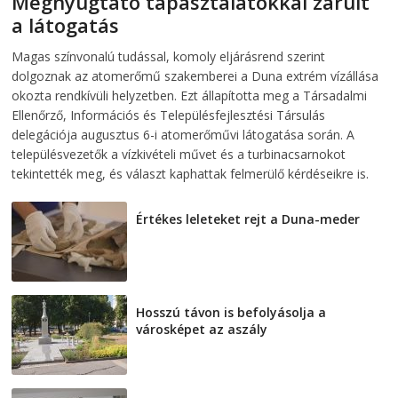
Megnyugtató tapasztalatokkal zárult
a látogatás
2026-08-07
telepaks
Magas színvonalú tudással, komoly eljárásrend szerint
dolgoznak az atomerőmű szakemberei a Duna extrém vízállása
okozta rendkívüli helyzetben. Ezt állapította meg a Társadalmi
Ellenőrző, Információs és Településfejlesztési Társulás
delegációja augusztus 6-i atomerőművi látogatása során. A
településvezetők a vízkivételi művet és a turbinacsarnokot
tekintették meg, és választ kaphattak felmerülő kérdéseikre is.
Értékes leleteket rejt a Duna-meder
2026-08-07
Hosszú távon is befolyásolja a
városképet az aszály
2026-08-07