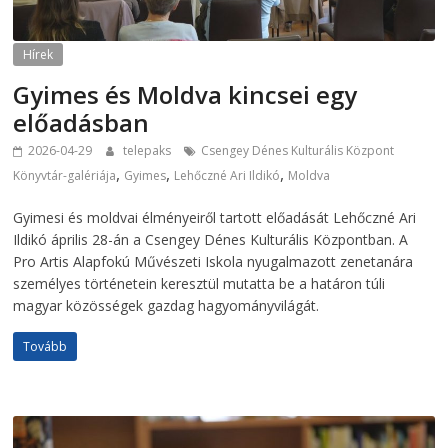
Hírek
Gyimes és Moldva kincsei egy
előadásban
2026-04-29
telepaks
Csengey Dénes Kulturális Központ
,
,
,
Könyvtár-galériája
Gyimes
Lehőczné Ari Ildikó
Moldva
Gyimesi és moldvai élményeiről tartott előadását Lehőczné Ari
Ildikó április 28-án a Csengey Dénes Kulturális Központban. A
Pro Artis Alapfokú Művészeti Iskola nyugalmazott zenetanára
személyes történetein keresztül mutatta be a határon túli
magyar közösségek gazdag hagyományvilágát.
Tovább