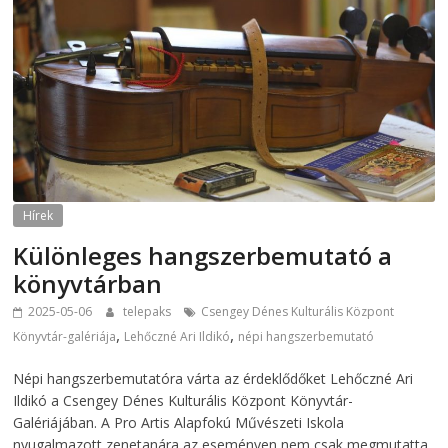
Hírek
Különleges hangszerbemutató a
könyvtárban
2025-05-06
telepaks
Csengey Dénes Kulturális Központ
,
,
Könyvtár-galériája
Lehőczné Ari Ildikó
népi hangszerbemutató
Népi hangszerbemutatóra várta az érdeklődőket Lehőczné Ari
Ildikó a Csengey Dénes Kulturális Központ Könyvtár-
Galériájában. A Pro Artis Alapfokú Művészeti Iskola
nyugalmazott zenetanára az eseményen nem csak megmutatta