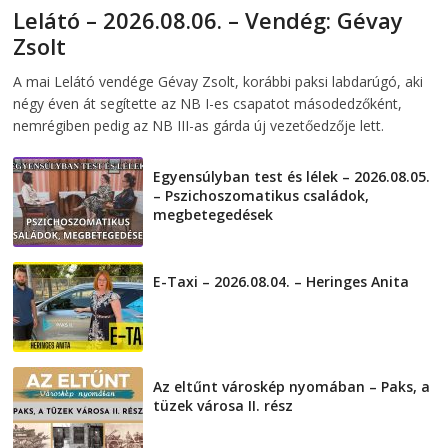
Lelátó – 2026.08.06. – Vendég: Gévay
Zsolt
2026-08-06
telepaks
A mai Lelátó vendége Gévay Zsolt, korábbi paksi labdarúgó, aki
négy éven át segítette az NB I-es csapatot másodedzőként,
nemrégiben pedig az NB III-as gárda új vezetőedzője lett.
Egyensúlyban test és lélek – 2026.08.05.
– Pszichoszomatikus családok,
megbetegedések
2026-08-05
E-Taxi – 2026.08.04. – Heringes Anita
2026-08-04
Az eltűnt városkép nyomában – Paks, a
tüzek városa II. rész
2026-08-01