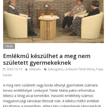
Hírek
Emlékmű készülhet a meg nem
született gyermekeknek
,
,
2022-10-19
telepaks
babagyász
Lenkeyné Teleki Mária
Papp
Katalin
A meg nem született vagy korán elhunyt gyermekek számára
tervez emlékhelyet Lenkeyné Teleki Mária paksi református
lelkész a Virág utcai temetőbe. Hasonló emlékhely számos
magyarországi városban létesült már. A lelkész méltó emléket
készíttetne a temetőben, ehhez kéri szakemberek támogatását.