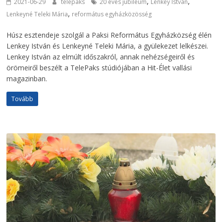
,
,
2021-06-29
telepaks
20 éves jubileum
Lenkey István
,
Lenkeyné Teleki Mária
református egyházközösség
Húsz esztendeje szolgál a Paksi Református Egyházközség élén
Lenkey István és Lenkeyné Teleki Mária, a gyülekezet lelkészei.
Lenkey István az elmúlt időszakról, annak nehézségeiről és
örömeiről beszélt a TelePaks stúdiójában a Hit-Élet vallási
magazinban.
Tovább