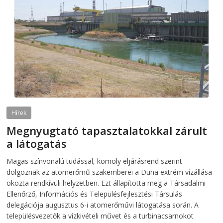
Hírek
Megnyugtató tapasztalatokkal zárult
a látogatás
2026-08-07
telepaks
Magas színvonalú tudással, komoly eljárásrend szerint
dolgoznak az atomerőmű szakemberei a Duna extrém vízállása
okozta rendkívüli helyzetben. Ezt állapította meg a Társadalmi
Ellenőrző, Információs és Településfejlesztési Társulás
delegációja augusztus 6-i atomerőművi látogatása során. A
településvezetők a vízkivételi művet és a turbinacsarnokot