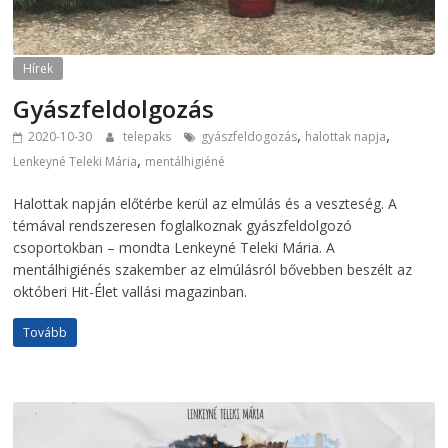
Hírek
Gyászfeldolgozás
,
,
2020-10-30
telepaks
gyászfeldogozás
halottak napja
,
Lenkeyné Teleki Mária
mentálhigiéné
Halottak napján előtérbe kerül az elmúlás és a veszteség. A
témával rendszeresen foglalkoznak gyászfeldolgozó
csoportokban – mondta Lenkeyné Teleki Mária. A
mentálhigiénés szakember az elmúlásról bővebben beszélt az
októberi Hit-Élet vallási magazinban.
Tovább