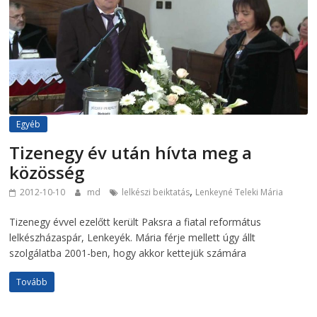
Egyéb
Tizenegy év után hívta meg a
közösség
,
2012-10-10
md
lelkészi beiktatás
Lenkeyné Teleki Mária
Tizenegy évvel ezelőtt került Paksra a fiatal református
lelkészházaspár, Lenkeyék. Mária férje mellett úgy állt
szolgálatba 2001-ben, hogy akkor kettejük számára
Tovább