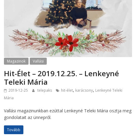
Magazinok
Vallási
Hit-Élet – 2019.12.25. – Lenkeyné
Teleki Mária
,
,
2019-12-25
telepaks
hit-élet
karácsony
Lenkeyné Teleki
Mária
Vallási magazinunkban ezúttal Lenkeyné Teleki Mária osztja meg
gondolatait az ünnepről.
Tovább