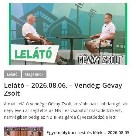
Lelátó
Magazinok
Lelátó – 2026.08.06. – Vendég: Gévay
Zsolt
2026-08-06
telepaks
A mai Lelátó vendége Gévay Zsolt, korábbi paksi labdarúgó, aki
négy éven át segítette az NB I-es csapatot másodedzőként,
nemrégiben pedig az NB III-as gárda új vezetőedzője lett.
Egyensúlyban test és lélek – 2026.08.05.