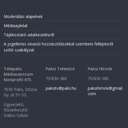
Moderálási alapelvek
Médiaajánlat
Tájékoztató adatkezelésről
A jogellenes olvasói hozzászólásokkal szembeni fellépésről
szóló szabályzat
Telepaks
Paksi Televízió
Paksi Hírnök
Médiacentrum
75/830-380
75/830-380
Nonprofit Kft.
paksitv@paks.hu
paksihirnok@gmail.
7030 Paks, Dózsa
com
Gy. út 51-53.
Ügyvezető,
főszerkesztő:
Dallos Szilvia