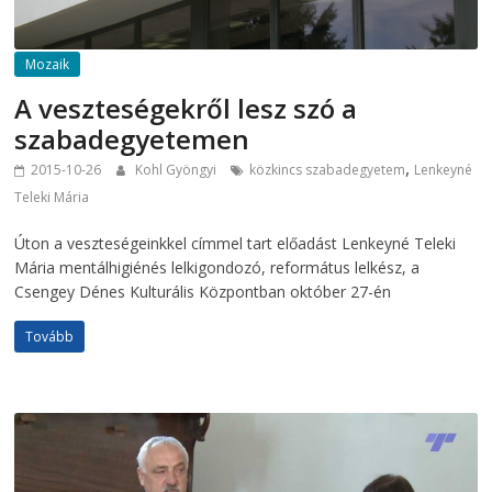
Mozaik
A veszteségekről lesz szó a
szabadegyetemen
,
2015-10-26
Kohl Gyöngyi
közkincs szabadegyetem
Lenkeyné
Teleki Mária
Úton a veszteségeinkkel címmel tart előadást Lenkeyné Teleki
Mária mentálhigiénés lelkigondozó, református lelkész, a
Csengey Dénes Kulturális Központban október 27-én
Tovább