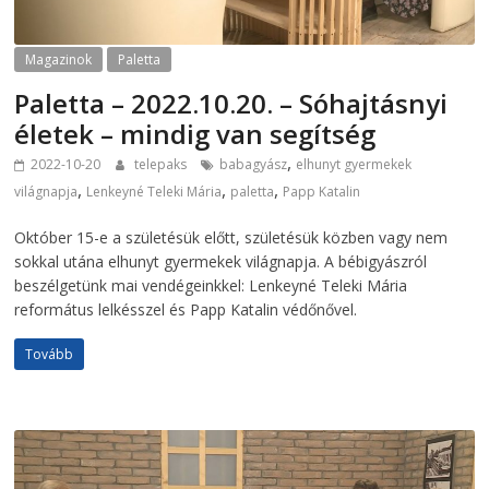
Magazinok
Paletta
Paletta – 2022.10.20. – Sóhajtásnyi
életek – mindig van segítség
,
2022-10-20
telepaks
babagyász
elhunyt gyermekek
,
,
,
világnapja
Lenkeyné Teleki Mária
paletta
Papp Katalin
Október 15-e a születésük előtt, születésük közben vagy nem
sokkal utána elhunyt gyermekek világnapja. A bébigyászról
beszélgetünk mai vendégeinkkel: Lenkeyné Teleki Mária
református lelkésszel és Papp Katalin védőnővel.
Tovább