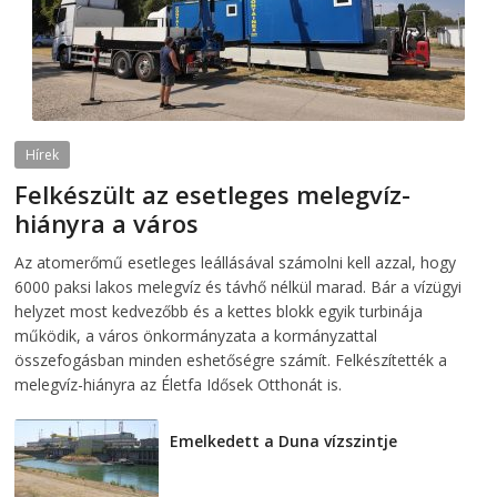
Hírek
Felkészült az esetleges melegvíz-
hiányra a város
2026-08-04
telepaks
Az atomerőmű esetleges leállásával számolni kell azzal, hogy
6000 paksi lakos melegvíz és távhő nélkül marad. Bár a vízügyi
helyzet most kedvezőbb és a kettes blokk egyik turbinája
működik, a város önkormányzata a kormányzattal
összefogásban minden eshetőségre számít. Felkészítették a
melegvíz-hiányra az Életfa Idősek Otthonát is.
Emelkedett a Duna vízszintje
2026-08-04