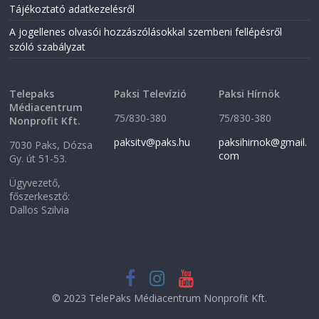
Tájékoztató adatkezelésről
A jogellenes olvasói hozzászólásokkal szembeni fellépésről
szóló szabályzat
Telepaks
Paksi Televízió
Paksi Hírnök
Médiacentrum
75/830-380
75/830-380
Nonprofit Kft.
paksitv@paks.hu
paksihirnok@gmail.
7030 Paks, Dózsa
com
Gy. út 51-53.
Ügyvezető,
főszerkesztő:
Dallos Szilvia
© 2023 TelePaks Médiacentrum Nonprofit Kft.