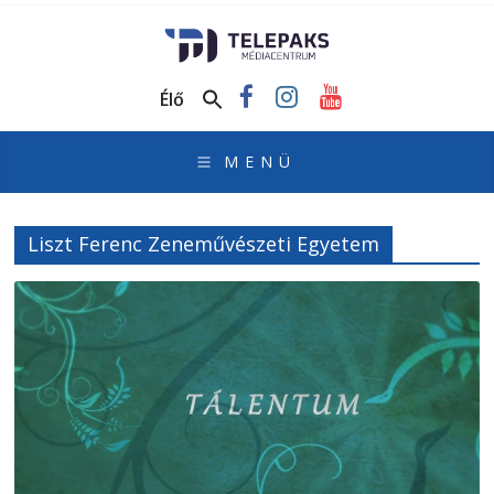
TelePaks
Médiacentrum
Élő
TelePaks
Kistérségi
Televízió
honlapja
Liszt Ferenc Zeneművészeti Egyetem