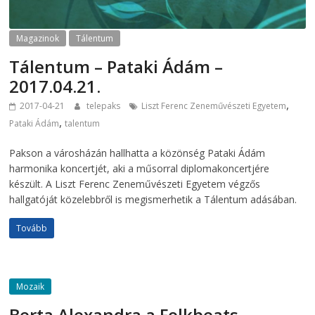
Magazinok
Tálentum
Tálentum – Pataki Ádám –
2017.04.21.
,
2017-04-21
telepaks
Liszt Ferenc Zeneművészeti Egyetem
,
Pataki Ádám
talentum
Pakson a városházán hallhatta a közönség Pataki Ádám
harmonika koncertjét, aki a műsorral diplomakoncertjére
készült. A Liszt Ferenc Zeneművészeti Egyetem végzős
hallgatóját közelebbről is megismerhetik a Tálentum adásában.
Tovább
Mozaik
Berta Alexandra a Folkbeats