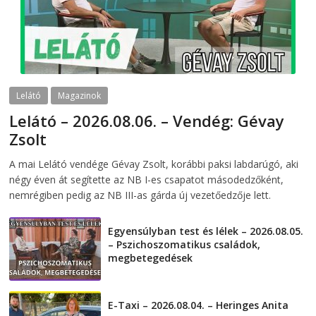
Lelátó
Magazinok
Lelátó – 2026.08.06. – Vendég: Gévay
Zsolt
2026-08-06
telepaks
A mai Lelátó vendége Gévay Zsolt, korábbi paksi labdarúgó, aki
négy éven át segítette az NB I-es csapatot másodedzőként,
nemrégiben pedig az NB III-as gárda új vezetőedzője lett.
Egyensúlyban test és lélek – 2026.08.05.
– Pszichoszomatikus családok,
megbetegedések
2026-08-05
E-Taxi – 2026.08.04. – Heringes Anita