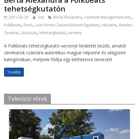
tehetségkutatón
,
,
2011-03-25
md
Berta Alexandra
Centrum Management Ltd.
,
,
,
,
Folkbeats
Fonó
Liszt Ferenc Zeneművészeti Egyetem
népzene
Rendes
,
,
,
Zenekar
szavazás
tehetségkutató
verseny
A Folkbeats tehetségkutató versenyt hirdetett kezdő, amatőr
zenekarok számára autentikus magyar népzene és világzene
kategóriában, melynek fődíja egy kéthetesre tervezett
Tovább
Televízió Hírek