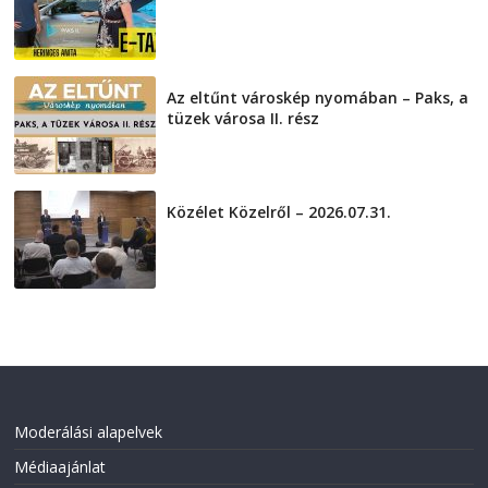
2026-08-04
Az eltűnt városkép nyomában – Paks, a
tüzek városa II. rész
2026-08-01
Közélet Közelről – 2026.07.31.
2026-07-31
Moderálási alapelvek
Médiaajánlat