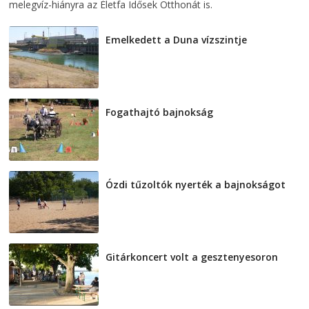
melegvíz-hiányra az Életfa Idősek Otthonát is.
Emelkedett a Duna vízszintje
2026-08-04
Fogathajtó bajnokság
2026-08-04
Ózdi tűzoltók nyerték a bajnokságot
2026-08-04
Gitárkoncert volt a gesztenyesoron
2026-08-04