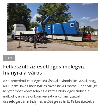
Hírek
Felkészült az esetleges melegvíz-
hiányra a város
2026-08-04
telepaks
Az atomerőmű esetleges leállásával számolni kell azzal, hogy
6000 paksi lakos melegvíz és távhő nélkül marad. Bár a vízügyi
helyzet most kedvezőbb és a kettes blokk egyik turbinája
működik, a város önkormányzata a kormányzattal
összefogásban minden eshetőségre számít. Felkészítették a