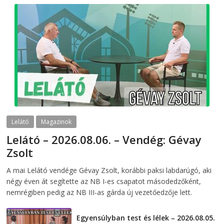
Lelátó
Magazinok
Lelátó – 2026.08.06. – Vendég: Gévay
Zsolt
2026-08-06
telepaks
A mai Lelátó vendége Gévay Zsolt, korábbi paksi labdarúgó, aki
négy éven át segítette az NB I-es csapatot másodedzőként,
nemrégiben pedig az NB III-as gárda új vezetőedzője lett.
Egyensúlyban test és lélek – 2026.08.05.