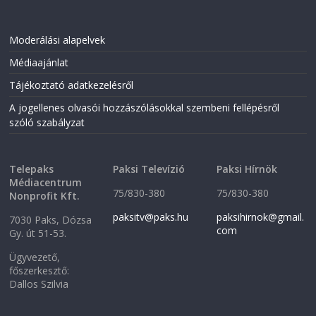
Moderálási alapelvek
Médiaajánlat
Tájékoztató adatkezelésről
A jogellenes olvasói hozzászólásokkal szembeni fellépésről
szóló szabályzat
Telepaks
Paksi Televízió
Paksi Hírnök
Médiacentrum
75/830-380
75/830-380
Nonprofit Kft.
paksitv@paks.hu
paksihirnok@gmail.
7030 Paks, Dózsa
com
Gy. út 51-53.
Ügyvezető,
főszerkesztő:
Dallos Szilvia