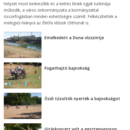
helyzet most kedvezőbb és a kettes blokk egyik turbinája
működik, a város önkormányzata a kormányzattal
összefogásban minden eshetőségre számít. Felkészítették a
melegvíz-hiányra az Életfa Idősek Otthonát is.
Emelkedett a Duna vízszintje
2026-08-04
Fogathajtó bajnokság
2026-08-04
Ózdi tűzoltók nyerték a bajnokságot
2026-08-04
Gitárkoncert volt a gesztenyesoron