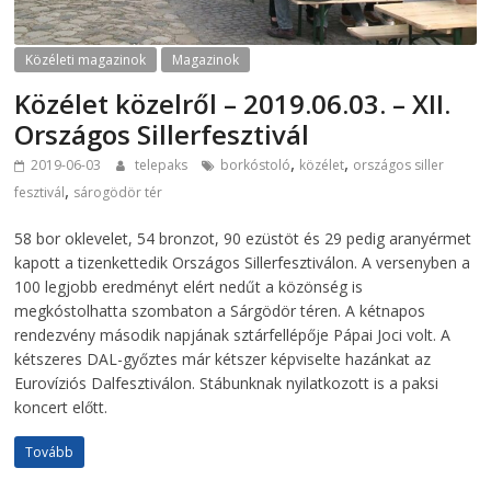
Közéleti magazinok
Magazinok
Közélet közelről – 2019.06.03. – XII.
Országos Sillerfesztivál
,
,
2019-06-03
telepaks
borkóstoló
közélet
országos siller
,
fesztivál
sárogödör tér
58 bor oklevelet, 54 bronzot, 90 ezüstöt és 29 pedig aranyérmet
kapott a tizenkettedik Országos Sillerfesztiválon. A versenyben a
100 legjobb eredményt elért nedűt a közönség is
megkóstolhatta szombaton a Sárgödör téren. A kétnapos
rendezvény második napjának sztárfellépője Pápai Joci volt. A
kétszeres DAL-győztes már kétszer képviselte hazánkat az
Eurovíziós Dalfesztiválon. Stábunknak nyilatkozott is a paksi
koncert előtt.
Tovább