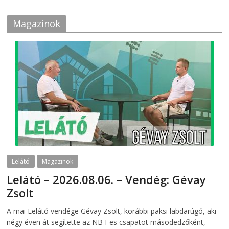
Magazinok
Lelátó
Magazinok
Lelátó – 2026.08.06. – Vendég: Gévay
Zsolt
2026-08-06
telepaks
A mai Lelátó vendége Gévay Zsolt, korábbi paksi labdarúgó, aki
négy éven át segítette az NB I-es csapatot másodedzőként,