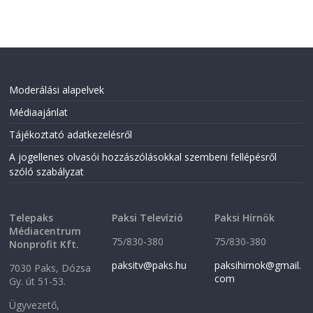
Moderálási alapelvek
Médiaajánlat
Tájékoztató adatkezelésről
A jogellenes olvasói hozzászólásokkal szembeni fellépésről
szóló szabályzat
Telepaks
Paksi Televízió
Paksi Hírnök
Médiacentrum
75/830-380
75/830-380
Nonprofit Kft.
paksitv@paks.hu
paksihirnok@gmail.
7030 Paks, Dózsa
com
Gy. út 51-53.
Ügyvezető,