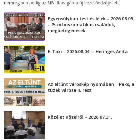
nemrégiben pedig az NB III-as gárda új vezetőedzője lett.
Egyensúlyban test és lélek – 2026.08.05.
– Pszichoszomatikus családok,
megbetegedések
2026-08-05
E-Taxi – 2026.08.04. – Heringes Anita
2026-08-04
Az eltűnt városkép nyomában – Paks, a
tüzek városa II. rész
2026-08-01
Közélet Közelről – 2026.07.31.
2026-07-31