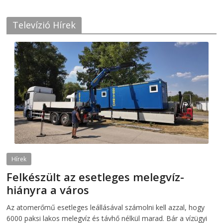
Televízió Hírek
Hírek
Felkészült az esetleges melegvíz-
hiányra a város
2026-08-04
telepaks
Az atomerőmű esetleges leállásával számolni kell azzal, hogy
6000 paksi lakos melegvíz és távhő nélkül marad. Bár a vízügyi