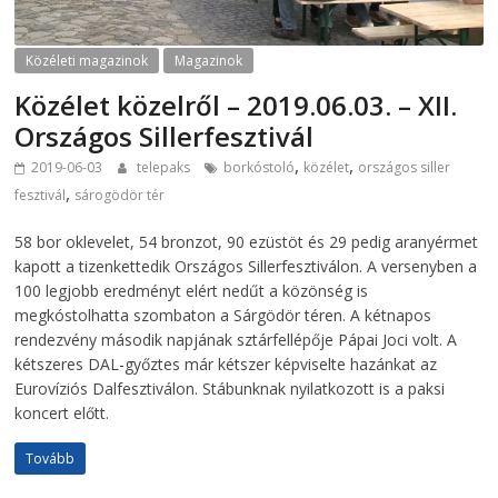
Közéleti magazinok
Magazinok
Közélet közelről – 2019.06.03. – XII.
Országos Sillerfesztivál
,
,
2019-06-03
telepaks
borkóstoló
közélet
országos siller
,
fesztivál
sárogödör tér
58 bor oklevelet, 54 bronzot, 90 ezüstöt és 29 pedig aranyérmet
kapott a tizenkettedik Országos Sillerfesztiválon. A versenyben a
100 legjobb eredményt elért nedűt a közönség is
megkóstolhatta szombaton a Sárgödör téren. A kétnapos
rendezvény második napjának sztárfellépője Pápai Joci volt. A
kétszeres DAL-győztes már kétszer képviselte hazánkat az
Eurovíziós Dalfesztiválon. Stábunknak nyilatkozott is a paksi
koncert előtt.
Tovább