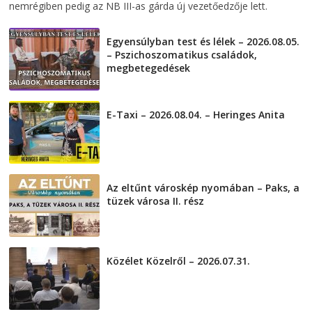
nemrégiben pedig az NB III-as gárda új vezetőedzője lett.
Egyensúlyban test és lélek – 2026.08.05.
– Pszichoszomatikus családok,
megbetegedések
2026-08-05
E-Taxi – 2026.08.04. – Heringes Anita
2026-08-04
Az eltűnt városkép nyomában – Paks, a
tüzek városa II. rész
2026-08-01
Közélet Közelről – 2026.07.31.
2026-07-31