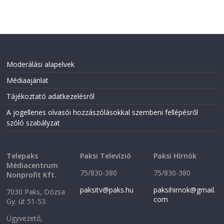
Moderálási alapelvek
Médiaajánlat
Tájékoztató adatkezelésről
A jogellenes olvasói hozzászólásokkal szembeni fellépésről
szóló szabályzat
Telepaks
Paksi Televízió
Paksi Hírnök
Médiacentrum
75/830-380
75/830-380
Nonprofit Kft.
paksitv@paks.hu
paksihirnok@gmail.
7030 Paks, Dózsa
com
Gy. út 51-53.
Ügyvezető,