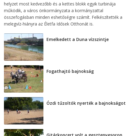
helyzet most kedvezőbb és a kettes blokk egyik turbinája
működik, a város önkormányzata a kormányzattal
összefogásban minden eshetőségre számít. Felkészítették a
melegvíz-hiányra az Életfa Idősek Otthonát is.
Emelkedett a Duna vízszintje
2026-08-04
Fogathajtó bajnokság
2026-08-04
Ózdi tűzoltók nyerték a bajnokságot
2026-08-04
Gitárkoncert volt a gesztenyesoron