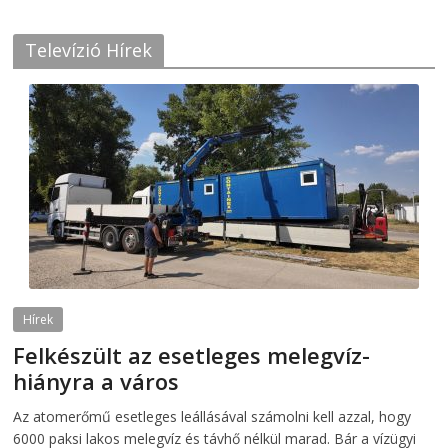
Televízió Hírek
Hírek
Felkészült az esetleges melegvíz-
hiányra a város
2026-08-04
telepaks
Az atomerőmű esetleges leállásával számolni kell azzal, hogy
6000 paksi lakos melegvíz és távhő nélkül marad. Bár a vízügyi