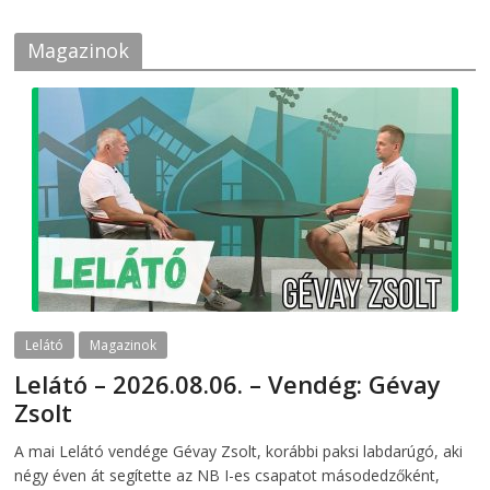
Magazinok
Lelátó
Magazinok
Lelátó – 2026.08.06. – Vendég: Gévay
Zsolt
2026-08-06
telepaks
A mai Lelátó vendége Gévay Zsolt, korábbi paksi labdarúgó, aki
négy éven át segítette az NB I-es csapatot másodedzőként,