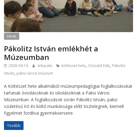
Hírek
Pákolitz István emlékhét a
Múzeumban
,
,
2026-04-16
telepaks
költészet hete
Oszvald Edit
Pákolitz
,
István
paksi városi múzeum
A Költészet hete alkalmából múzeumpedagógiai foglalkozásokat
tartanak óvodásoknak és iskolásoknak a Paksi Városi
Múzeumban. A foglalkozások során Pákolitz István, paksi
születésű író és költő munkássága előtt tisztelegnek, kiemelt
figyelmet fordítva gyermekverseire.
Tovább