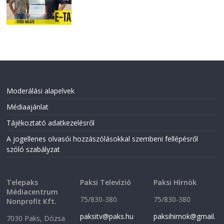
2026-07-21
Moderálási alapelvek
Médiaajánlat
Tájékoztató adatkezelésről
A jogellenes olvasói hozzászólásokkal szembeni fellépésről
szóló szabályzat
Telepaks
Paksi Televízió
Paksi Hírnök
Médiacentrum
75/830-380
75/830-380
Nonprofit Kft.
paksitv@paks.hu
paksihirnok@gmail.
7030 Paks, Dózsa