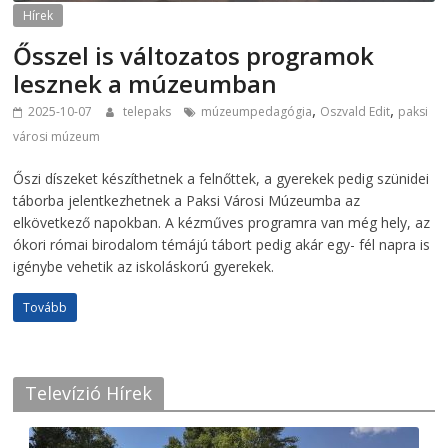
Hírek
Ősszel is változatos programok
lesznek a múzeumban
,
,
2025-10-07
telepaks
múzeumpedagógia
Oszvald Edit
paksi
városi múzeum
Őszi díszeket készíthetnek a felnőttek, a gyerekek pedig szünidei
táborba jelentkezhetnek a Paksi Városi Múzeumba az
elkövetkező napokban. A kézműves programra van még hely, az
ókori római birodalom témájú tábort pedig akár egy- fél napra is
igénybe vehetik az iskoláskorú gyerekek.
Tovább
Televízió Hírek