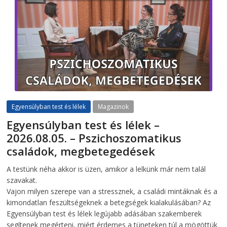
Egyensúlyban test és lélek
Magazinok
Egyensúlyban test és lélek –
2026.08.05. – Pszichoszomatikus
családok, megbetegedések
2026-08-05
telepaks
A testünk néha akkor is üzen, amikor a lelkünk már nem talál
szavakat.
Vajon milyen szerepe van a stressznek, a családi mintáknak és a
kimondatlan feszültségeknek a betegségek kialakulásában? Az
Egyensúlyban test és lélek legújabb adásában szakemberek
segítenek megérteni, miért érdemes a tüneteken túl a mögöttük