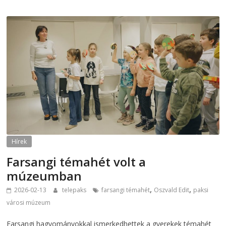
Hírek
Farsangi témahét volt a
múzeumban
,
,
2026-02-13
telepaks
farsangi témahét
Oszvald Edit
paksi
városi múzeum
Farsangi hagyományokkal ismerkedhettek a gyerekek témahét