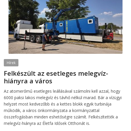
Hírek
Felkészült az esetleges melegvíz-
hiányra a város
2026-08-04
telepaks
Az atomerőmű esetleges leállásával számolni kell azzal, hogy
6000 paksi lakos melegvíz és távhő nélkül marad. Bár a vízügyi
helyzet most kedvezőbb és a kettes blokk egyik turbinája
működik, a város önkormányzata a kormányzattal
összefogásban minden eshetőségre számít. Felkészítették a
melegvíz-hiányra az Életfa Idősek Otthonát is.