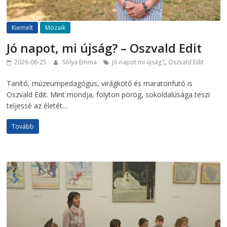
Kiemelt
Mozaik
Jó napot, mi újság? – Oszvald Edit
,
2026-06-25
Sólya Emma
Jó napot mi újság?
Oszvald Edit
Tanító, múzeumpedagógus, virágkötő és maratonfutó is
Oszvald Edit. Mint mondja, folyton pörög, sokoldalúsága teszi
teljessé az életét…
Tovább