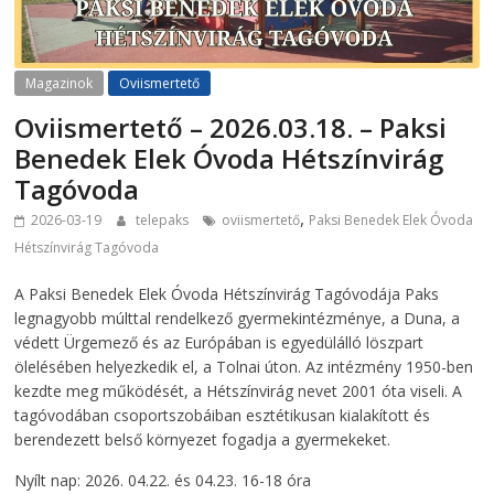
Magazinok
Oviismertető
Oviismertető – 2026.03.18. – Paksi
Benedek Elek Óvoda Hétszínvirág
Tagóvoda
,
2026-03-19
telepaks
oviismertető
Paksi Benedek Elek Óvoda
Hétszínvirág Tagóvoda
A Paksi Benedek Elek Óvoda Hétszínvirág Tagóvodája Paks
legnagyobb múlttal rendelkező gyermekintézménye, a Duna, a
védett Ürgemező és az Európában is egyedülálló löszpart
ölelésében helyezkedik el, a Tolnai úton. Az intézmény 1950-ben
kezdte meg működését, a Hétszínvirág nevet 2001 óta viseli. A
tagóvodában csoportszobáiban esztétikusan kialakított és
berendezett belső környezet fogadja a gyermekeket.
Nyílt nap: 2026. 04.22. és 04.23. 16-18 óra