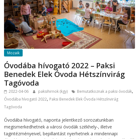
Mozaik
Óvodába hívogató 2022 – Paksi
Benedek Elek Óvoda Hétszínvirág
Tagóvoda
,
2022-04-06
paksihirnok (kgy)
Bemutatkoznak a paksi óvodák
,
Óvodába hívogató 2022
Paksi Benedek Elek Óvoda Hétszínvirág
Tagóvoda
Óvodába hívogató, naponta jelentkező sorozatunkban
megismerkedhetnek a városi óvodák székhely-, illetve
tagintézményeivel, bepillantást nyerhetnek a mindennapi