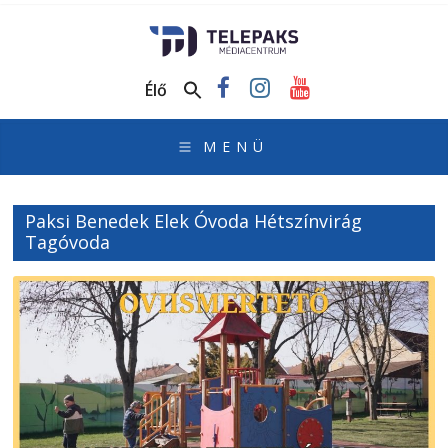
TelePaks
Médiacentrum
Élő
TelePaks
Kistérségi
Televízió
honlapja
Paksi Benedek Elek Óvoda Hétszínvirág
Tagóvoda