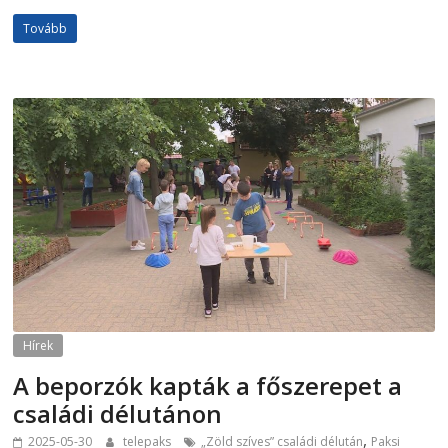
Tovább
Hírek
A beporzók kapták a főszerepet a
családi délutánon
,
2025-05-30
telepaks
„Zöld szíves” családi délután
Paksi