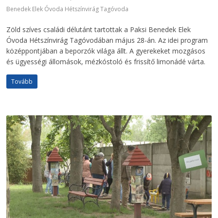
Benedek Elek Óvoda Hétszínvirág Tagóvoda
Zöld szíves családi délutánt tartottak a Paksi Benedek Elek
Óvoda Hétszínvirág Tagóvodában május 28-án. Az idei program
középpontjában a beporzók világa állt. A gyerekeket mozgásos
és ügyességi állomások, mézkóstoló és frissítő limonádé várta.
Tovább