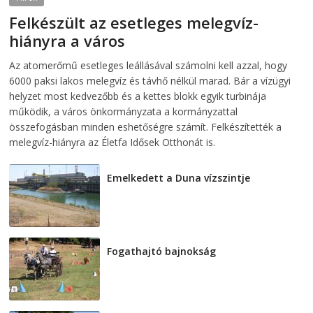
Felkészült az esetleges melegvíz-
hiányra a város
2026-08-04
telepaks
Az atomerőmű esetleges leállásával számolni kell azzal, hogy
6000 paksi lakos melegvíz és távhő nélkül marad. Bár a vízügyi
helyzet most kedvezőbb és a kettes blokk egyik turbinája
működik, a város önkormányzata a kormányzattal
összefogásban minden eshetőségre számít. Felkészítették a
melegvíz-hiányra az Életfa Idősek Otthonát is.
Emelkedett a Duna vízszintje
2026-08-04
Fogathajtó bajnokság
2026-08-04