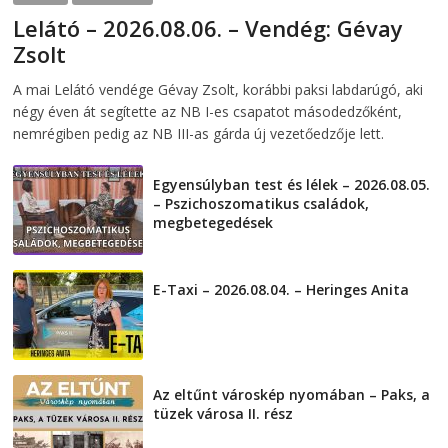
Lelátó – 2026.08.06. – Vendég: Gévay
Zsolt
2026-08-06
telepaks
A mai Lelátó vendége Gévay Zsolt, korábbi paksi labdarúgó, aki
négy éven át segítette az NB I-es csapatot másodedzőként,
nemrégiben pedig az NB III-as gárda új vezetőedzője lett.
Egyensúlyban test és lélek – 2026.08.05.
– Pszichoszomatikus családok,
megbetegedések
2026-08-05
E-Taxi – 2026.08.04. – Heringes Anita
2026-08-04
Az eltűnt városkép nyomában – Paks, a
tüzek városa II. rész
2026-08-01