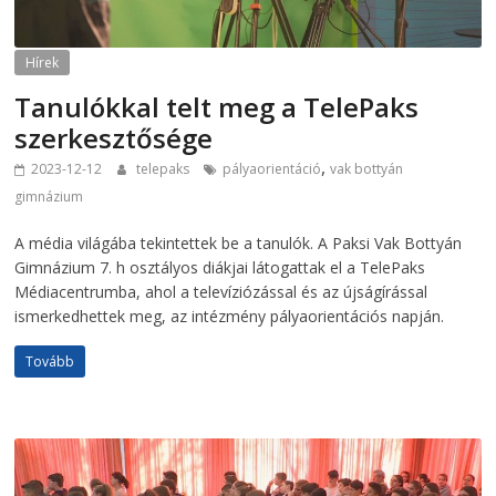
Hírek
Tanulókkal telt meg a TelePaks
szerkesztősége
,
2023-12-12
telepaks
pályaorientáció
vak bottyán
gimnázium
A média világába tekintettek be a tanulók. A Paksi Vak Bottyán
Gimnázium 7. h osztályos diákjai látogattak el a TelePaks
Médiacentrumba, ahol a televíziózással és az újságírással
ismerkedhettek meg, az intézmény pályaorientációs napján.
Tovább