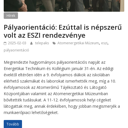
Hírek
Pályaorientáció: Ezúttal is népszerű
volt az ESZI rendezvénye
,
,
2025-02-03
telepaks
Atomenergetikai Múzeum
eszi
pályaorientáció
Megrendezte hagyományos pályaorientációs napját az
Energetikai Technikum és Kollégium január 31-én. Az eddigi
évektől eltérően idén a 9. évfolyamos diákok az iskolában
elérhető szakmákat és laborokat ismerhették meg, míg a 10.
évfolyamosok az Atomerőmű Tájékoztató és Látogató
Központjában valamint az Atomenergetikai Múzeumban
bővítették tudásukat. A 11-12. évfolyamosok helyi cégeket
látogattak meg, annak érdekében, hogy jobban megismerjék a
munkaerőpiaci lehetőségeket.
Tovább