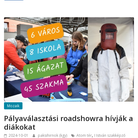
Mozaik
Pályaválasztási roadshowra hívják a
diákokat
,
2024-10-01
paksihirnok (kgy)
Atom tér
I István szakképző