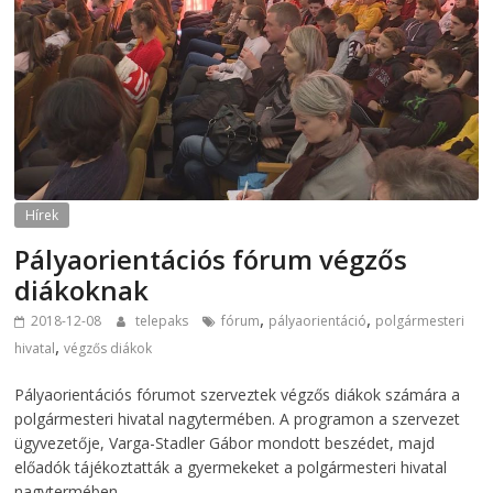
Hírek
Pályaorientációs fórum végzős
diákoknak
,
,
2018-12-08
telepaks
fórum
pályaorientáció
polgármesteri
,
hivatal
végzős diákok
Pályaorientációs fórumot szerveztek végzős diákok számára a
polgármesteri hivatal nagytermében. A programon a szervezet
ügyvezetője, Varga-Stadler Gábor mondott beszédet, majd
előadók tájékoztatták a gyermekeket a polgármesteri hivatal
nagytermében.