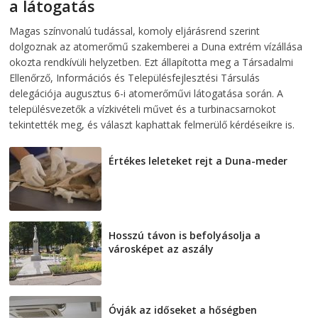
a látogatás
2026-08-07
telepaks
Magas színvonalú tudással, komoly eljárásrend szerint
dolgoznak az atomerőmű szakemberei a Duna extrém vízállása
okozta rendkívüli helyzetben. Ezt állapította meg a Társadalmi
Ellenőrző, Információs és Településfejlesztési Társulás
delegációja augusztus 6-i atomerőművi látogatása során. A
településvezetők a vízkivételi művet és a turbinacsarnokot
tekintették meg, és választ kaphattak felmerülő kérdéseikre is.
Értékes leleteket rejt a Duna-meder
2026-08-07
Hosszú távon is befolyásolja a
városképet az aszály
2026-08-07
Óvják az időseket a hőségben