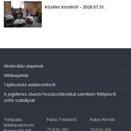
Közélet Közelről – 2026.07.31.
2026-07-31
Moderálási alapelvek
Médiaajánlat
Tájékoztató adatkezelésről
A jogellenes olvasói hozzászólásokkal szembeni fellépésről
szóló szabályzat
Telepaks
Paksi Televízió
Paksi Hírnök
Médiacentrum
75/830-380
75/830-380
Nonprofit Kft.