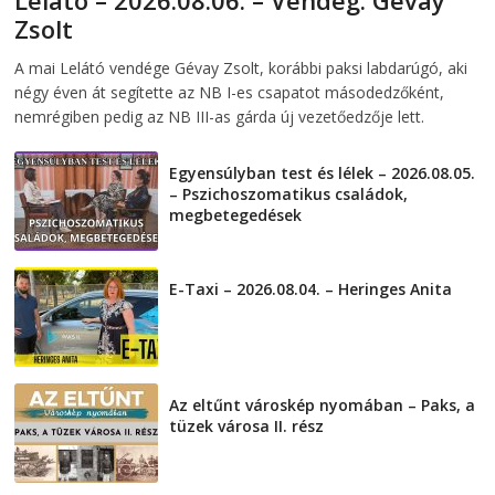
Lelátó – 2026.08.06. – Vendég: Gévay
Zsolt
2026-08-06
telepaks
A mai Lelátó vendége Gévay Zsolt, korábbi paksi labdarúgó, aki
négy éven át segítette az NB I-es csapatot másodedzőként,
nemrégiben pedig az NB III-as gárda új vezetőedzője lett.
Egyensúlyban test és lélek – 2026.08.05.
– Pszichoszomatikus családok,
megbetegedések
2026-08-05
E-Taxi – 2026.08.04. – Heringes Anita
2026-08-04
Az eltűnt városkép nyomában – Paks, a
tüzek városa II. rész
2026-08-01