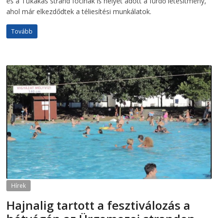
és a Tűkakas strand focinak is helyet adott a fürdő létesítmény,
ahol már elkezdődtek a téliesítési munkálatok.
Tovább
Hírek
Hajnalig tartott a fesztiválozás a