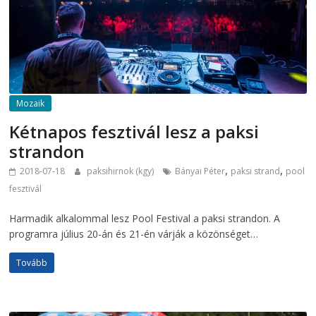
Mozaik
Kétnapos fesztivál lesz a paksi
strandon
,
,
2018-07-18
paksihirnok (kgy)
Bányai Péter
paksi strand
pool
fesztivál
Harmadik alkalommal lesz Pool Festival a paksi strandon. A
programra július 20-án és 21-én várják a közönséget…
Tovább