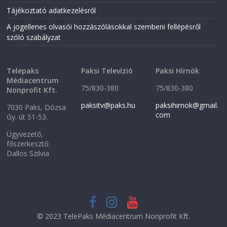
Tájékoztató adatkezelésről
A jogellenes olvasói hozzászólásokkal szembeni fellépésről
szóló szabályzat
Telepaks
Paksi Televízió
Paksi Hírnök
Médiacentrum
75/830-380
75/830-380
Nonprofit Kft.
paksitv@paks.hu
paksihirnok@gmail.
7030 Paks, Dózsa
com
Gy. út 51-53.
Ügyvezető,
főszerkesztő:
Dallos Szilvia
© 2023 TelePaks Médiacentrum Nonprofit Kft.