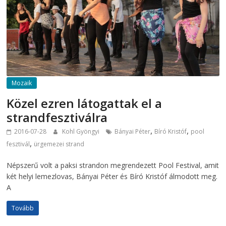
Mozaik
Közel ezren látogattak el a
strandfesztiválra
,
,
2016-07-28
Kohl Gyöngyi
Bányai Péter
Bíró Kristóf
pool
,
fesztivál
ürgemezei strand
Népszerű volt a paksi strandon megrendezett Pool Festival, amit
két helyi lemezlovas, Bányai Péter és Bíró Kristóf álmodott meg.
A
Tovább