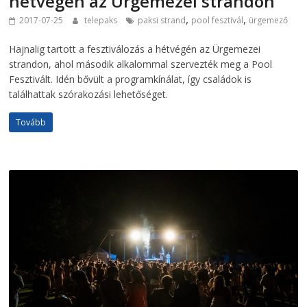
hétvégén az Ürgemezei strandon
,
,
2017-07-25
telepaks
paksi strand
pool fesztivál
ürgemező
Hajnalig tartott a fesztiválozás a hétvégén az Ürgemezei
strandon, ahol második alkalommal szervezték meg a Pool
Fesztivált. Idén bővült a programkínálat, így családok is
találhattak szórakozási lehetőséget.
Tovább