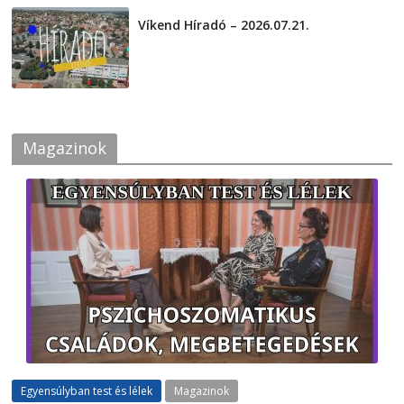
Víkend Híradó – 2026.07.21.
2026-07-21
Magazinok
Egyensúlyban test és lélek
Magazinok