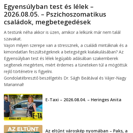
Egyensúlyban test és lélek –
2026.08.05. – Pszichoszomatikus
családok, megbetegedések
2026-08-05
telepaks
A testünk néha akkor is üzen, amikor a lelkünk már nem talál
szavakat.
Vajon milyen szerepe van a stressznek, a családi mintáknak és a
kimondatlan feszültségeknek a betegségek kialakulásában? Az
Egyensúlyban test és lélek legújabb adásában szakemberek
segítenek megérteni, miért érdemes a tüneteken túl a mögöttük
rejlő történetre is figyelni.
Gondolatébresztő beszélgetés Dr. Ságh Beátával és Vájer-Nagy
Mariannal!
E-Taxi – 2026.08.04. – Heringes Anita
2026-08-04
Az eltűnt városkép nyomában – Paks, a