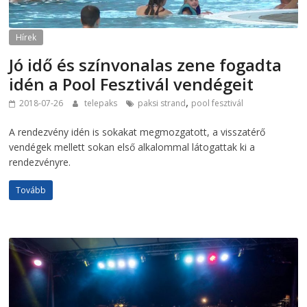
Hírek
Jó idő és színvonalas zene fogadta
idén a Pool Fesztivál vendégeit
,
2018-07-26
telepaks
paksi strand
pool fesztivál
A rendezvény idén is sokakat megmozgatott, a visszatérő
vendégek mellett sokan első alkalommal látogattak ki a
rendezvényre.
Tovább