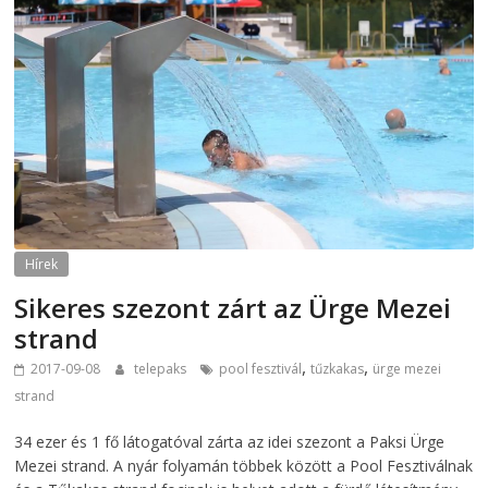
Hírek
Sikeres szezont zárt az Ürge Mezei
strand
,
,
2017-09-08
telepaks
pool fesztivál
tűzkakas
ürge mezei
strand
34 ezer és 1 fő látogatóval zárta az idei szezont a Paksi Ürge
Mezei strand. A nyár folyamán többek között a Pool Fesztiválnak