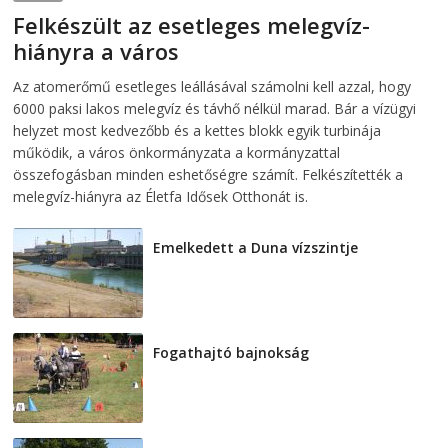
Felkészült az esetleges melegvíz-
hiányra a város
2026-08-04
telepaks
Az atomerőmű esetleges leállásával számolni kell azzal, hogy
6000 paksi lakos melegvíz és távhő nélkül marad. Bár a vízügyi
helyzet most kedvezőbb és a kettes blokk egyik turbinája
működik, a város önkormányzata a kormányzattal
összefogásban minden eshetőségre számít. Felkészítették a
melegvíz-hiányra az Életfa Idősek Otthonát is.
Emelkedett a Duna vízszintje
2026-08-04
Fogathajtó bajnokság
2026-08-04