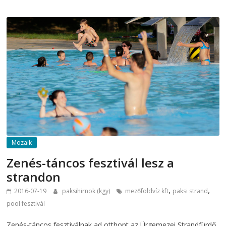
Mozaik
Zenés-táncos fesztivál lesz a
strandon
,
,
2016-07-19
paksihirnok (kgy)
mezőföldvíz kft
paksi strand
pool fesztivál
Zenés-táncos fesztiválnak ad otthont az Ürgemezei Strandfürdő