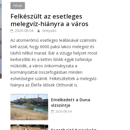
Hírek
Felkészült az esetleges
melegvíz-hiányra a város
2026-08-04
telepaks
Az atomerőmű esetleges leállásával számolni
kell azzal, hogy 6000 paksi lakos melegvíz és
távhő nélkül marad. Bár a vízügyi helyzet most
kedvezőbb és a kettes blokk egyik turbinája
működik, a város önkormányzata a
kormányzattal összefogásban minden
eshetőségre számít. Felkészítették a melegvíz-
hiányra az Életfa Idősek Otthonát is.
Emelkedett a Duna
vízszintje
2026-08-04
a