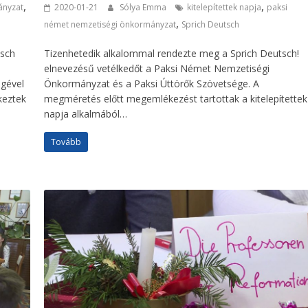
,
,
ányzat
2020-01-21
Sólya Emma
kitelepítettek napja
paksi
,
német nemzetiségi önkormányzat
Sprich Deutsch
tsch
Tizenhetedik alkalommal rendezte meg a Sprich Deutsch!
elnevezésű vetélkedőt a Paksi Német Nemzetiségi
gével
Önkormányzat és a Paksi Úttörők Szövetsége. A
keztek
megméretés előtt megemlékezést tartottak a kitelepítettek
napja alkalmából…
Tovább