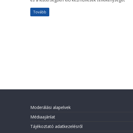
Tovább
Moderálási alapelvek
Médiaajánlat
Tájékoztató adatkezelésről