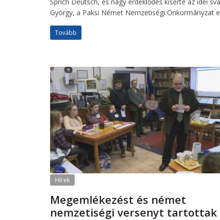
Sprich Deutsch, és nagy érdeklődés kísérte az idei sv
György, a Paksi Német Nemzetiségi Önkormányzat e
Tovább
Hírek
Megemlékezést és német
nemzetiségi versenyt tartottak