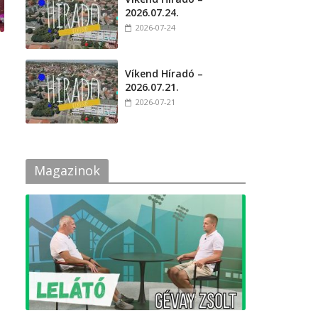
2026.07.24.
2026-07-24
a
Víkend Híradó –
2026.07.21.
2026-07-21
Magazinok