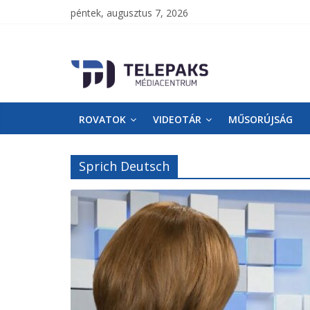
péntek, augusztus 7, 2026
TelePaks
Médiacentrum
ROVATOK
VIDEOTÁR
MŰSORÚJSÁG
TelePaks
Kistérségi
Televízió
Sprich Deutsch
honlapja