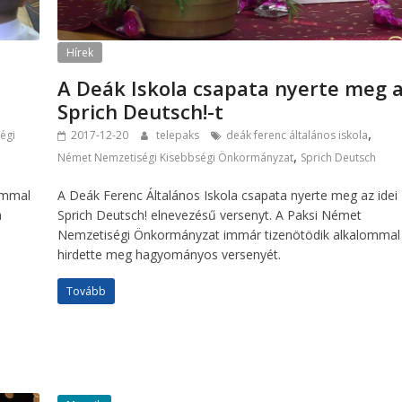
Hírek
A Deák Iskola csapata nyerte meg 
Sprich Deutsch!-t
,
égi
2017-12-20
telepaks
deák ferenc általános iskola
,
Német Nemzetiségi Kisebbségi Önkormányzat
Sprich Deutsch
lommal
A Deák Ferenc Általános Iskola csapata nyerte meg az idei
a
Sprich Deutsch! elnevezésű versenyt. A Paksi Német
Nemzetiségi Önkormányzat immár tizenötödik alkalommal
hirdette meg hagyományos versenyét.
Tovább