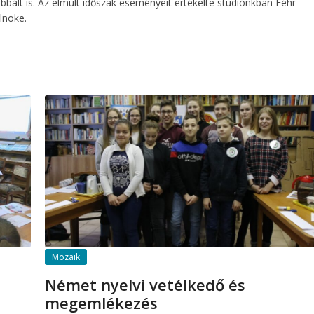
ábbált is. Az elmúlt időszak eseményeit értékelte stúdiónkban Féhr
lnöke.
Mozaik
Német nyelvi vetélkedő és
megemlékezés