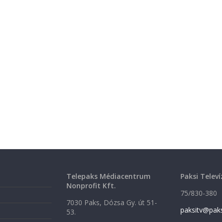
Telepaks Médiacentrum
Paksi Televí
Nonprofit Kft.
75/830-380
7030 Paks, Dózsa Gy. út 51-
paksitv@pak
53.