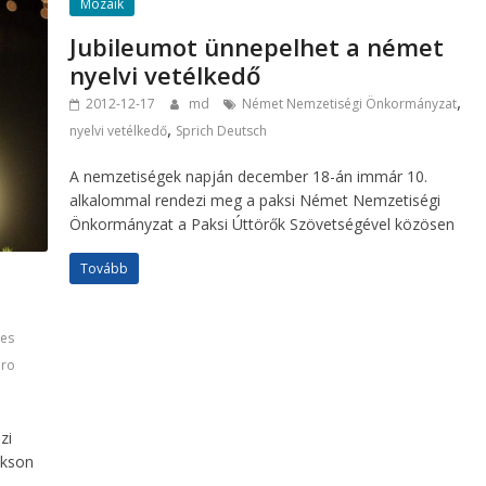
Mozaik
Jubileumot ünnepelhet a német
nyelvi vetélkedő
,
2012-12-17
md
Német Nemzetiségi Önkormányzat
,
nyelvi vetélkedő
Sprich Deutsch
A nemzetiségek napján december 18-án immár 10.
alkalommal rendezi meg a paksi Német Nemzetiségi
Önkormányzat a Paksi Úttörők Szövetségével közösen
Tovább
es
ro
zi
akson