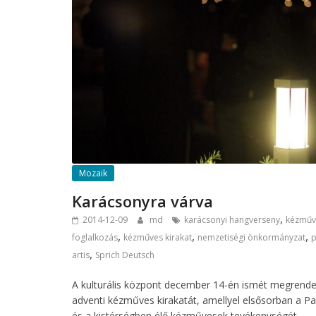
Mozaik
Karácsonyra várva
,
2014-12-09
md
karácsonyi hangverseny
kézműv
,
,
,
foglalkozás
kézműves kirakat
nemzetiségi önkormányzat
p
,
artis
Sprich Deutsch
A kulturális központ december 14-én ismét megrende
adventi kézműves kirakatát, amellyel elsősorban a P
és a kistérségben élő kézművesek tevékenységét