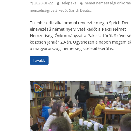
2020-01-22
telepaks
német nemzeitségi önkorm
,
nemzetiségi vetélkedő
Sprich Deutsch
Tizenhetedik alkalommal rendezte meg a Sprich Deu
elnevezésű német nyelvi vetélkedőt a Paksi Német
Nemzetiségi Önkormányzat a Paksi Úttörők Szövetsé
közösen január 20-án. Ugyanezen a napon megemlé
a magyarországi németség kitelepítéséről is.
Tovább