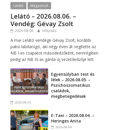
Lelátó
Magazinok
Lelátó – 2026.08.06. –
Vendég: Gévay Zsolt
2026-08-06
telepaks
A mai Lelátó vendége Gévay Zsolt, korábbi
paksi labdarúgó, aki négy éven át segítette az
NB I-es csapatot másodedzőként, nemrégiben
pedig az NB III-as gárda új vezetőedzője lett.
Egyensúlyban test és
lélek – 2026.08.05. –
Pszichoszomatikus
családok,
megbetegedések
2026-08-05
E-Taxi – 2026.08.04. –
Heringes Anita
2026-08-04