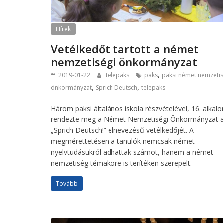
Hírek
Vetélkedőt tartott a német
nemzetiségi önkormányzat
,
2019-01-22
telepaks
paks
paksi német nemzetis
,
,
önkormányzat
Sprich Deutsch
telepaks
Három paksi általános iskola részvételével, 16. alka
rendezte meg a Német Nemzetiségi Önkormányzat 
„Sprich Deutsch!” elnevezésű vetélkedőjét. A
megmérettetésen a tanulók nemcsak német
nyelvtudásukról adhattak számot, hanem a német
nemzetiség témaköre is terítéken szerepelt.
Tovább