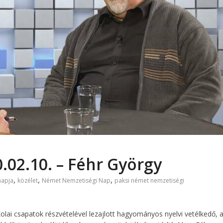
0.02.10. – Féhr György
,
,
,
napja
közélet
Német Nemzetiségi Nap
paksi német nemzetiségi
kolai csapatok részvételével lezajlott hagyományos nyelvi vetélkedő, 