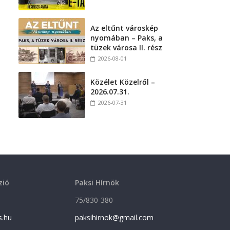
Az eltűnt városkép
nyomában – Paks, a
tüzek városa II. rész
2026-08-01
Közélet Közelről –
2026.07.31.
2026-07-31
zió
Paksi Hírnök
75/830-380
s.hu
paksihirnok@gmail.com