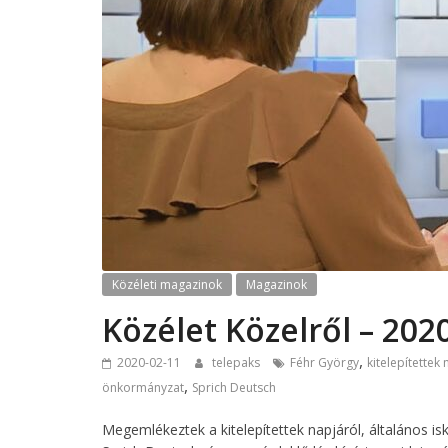
Közéleti magazinok
Magazinok
Közélet Közelről – 202
,
2020-02-11
telepaks
Féhr György
kitelepítettek 
,
önkormányzat
Sprich Deutsch
Megemlékeztek a kitelepítettek napjáról, általános is