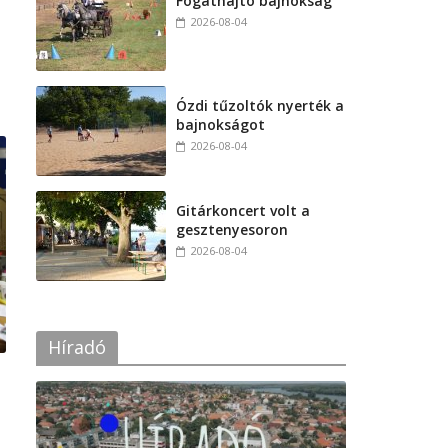
Fogathajtó bajnokság
2026-08-04
Ózdi tűzoltók nyerték a
bajnokságot
2026-08-04
Gitárkoncert volt a
gesztenyesoron
2026-08-04
Híradó