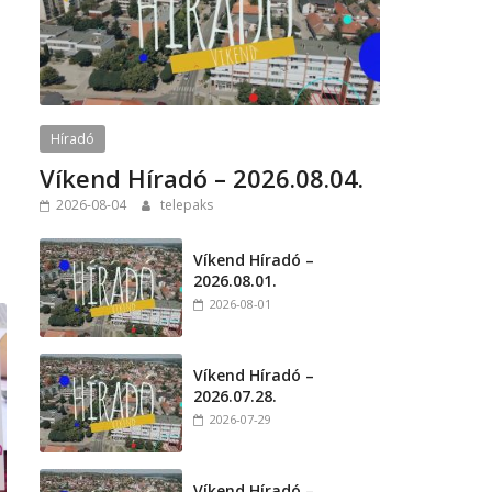
Híradó
Víkend Híradó – 2026.08.04.
2026-08-04
telepaks
Víkend Híradó –
2026.08.01.
2026-08-01
Víkend Híradó –
2026.07.28.
2026-07-29
Víkend Híradó –