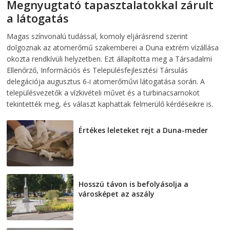
Megnyugtató tapasztalatokkal zárult
a látogatás
2026-08-07
telepaks
Magas színvonalú tudással, komoly eljárásrend szerint
dolgoznak az atomerőmű szakemberei a Duna extrém vízállása
okozta rendkívüli helyzetben. Ezt állapította meg a Társadalmi
Ellenőrző, Információs és Településfejlesztési Társulás
delegációja augusztus 6-i atomerőművi látogatása során. A
településvezetők a vízkivételi művet és a turbinacsarnokot
tekintették meg, és választ kaphattak felmerülő kérdéseikre is.
Értékes leleteket rejt a Duna-meder
2026-08-07
Hosszú távon is befolyásolja a
városképet az aszály
2026-08-07