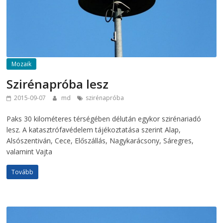
Mozaik
Szirénapróba lesz
2015-09-07
md
szirénapróba
Paks 30 kilométeres térségében délután egykor szirénariadó
lesz. A katasztrófavédelem tájékoztatása szerint Alap,
Alsószentiván, Cece, Előszállás, Nagykarácsony, Sáregres,
valamint Vajta
Tovább