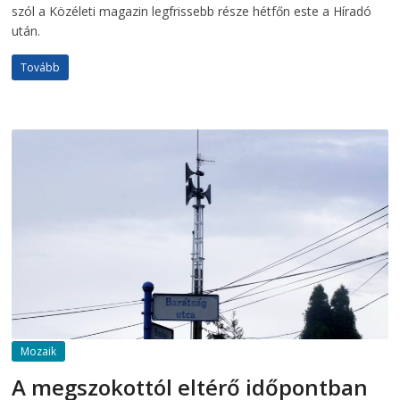
szól a Közéleti magazin legfrissebb része hétfőn este a Híradó
után.
Tovább
Mozaik
A megszokottól eltérő időpontban