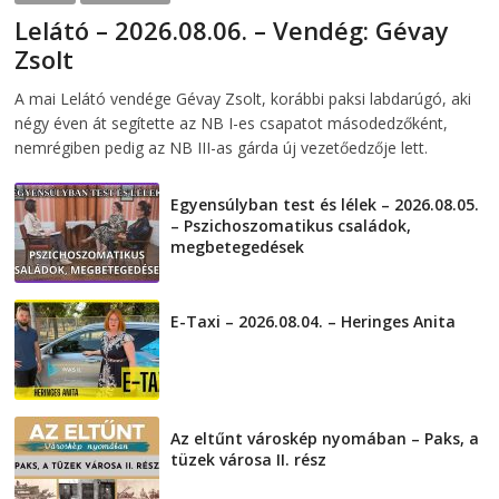
Lelátó – 2026.08.06. – Vendég: Gévay
Zsolt
2026-08-06
telepaks
A mai Lelátó vendége Gévay Zsolt, korábbi paksi labdarúgó, aki
négy éven át segítette az NB I-es csapatot másodedzőként,
nemrégiben pedig az NB III-as gárda új vezetőedzője lett.
Egyensúlyban test és lélek – 2026.08.05.
– Pszichoszomatikus családok,
megbetegedések
2026-08-05
E-Taxi – 2026.08.04. – Heringes Anita
2026-08-04
Az eltűnt városkép nyomában – Paks, a
tüzek városa II. rész
2026-08-01