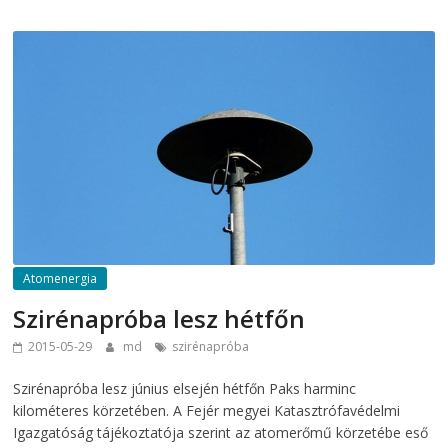
Atomenergia
Szirénapróba lesz hétfőn
2015-05-29
md
szirénapróba
Szirénapróba lesz június elsején hétfőn Paks harminc
kilométeres körzetében. A Fejér megyei Katasztrófavédelmi
Igazgatóság tájékoztatója szerint az atomerőmű körzetébe eső