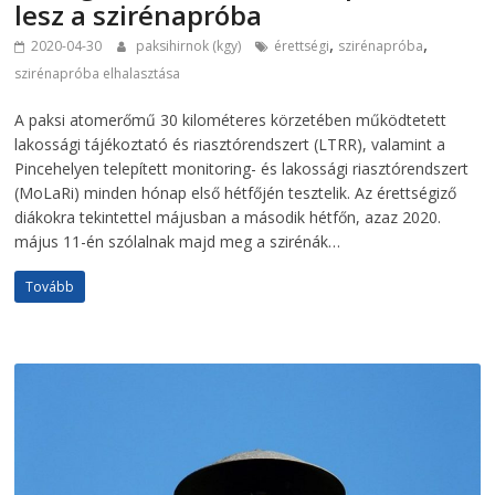
lesz a szirénapróba
,
,
2020-04-30
paksihirnok (kgy)
érettségi
szirénapróba
szirénapróba elhalasztása
A paksi atomerőmű 30 kilométeres körzetében működtetett
lakossági tájékoztató és riasztórendszert (LTRR), valamint a
Pincehelyen telepített monitoring- és lakossági riasztórendszert
(MoLaRi) minden hónap első hétfőjén tesztelik. Az érettségiző
diákokra tekintettel májusban a második hétfőn, azaz 2020.
május 11-én szólalnak majd meg a szirénák…
Tovább