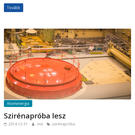
Tovább
Atomenergia
Szirénapróba lesz
2014-12-31
md
szirénapróba