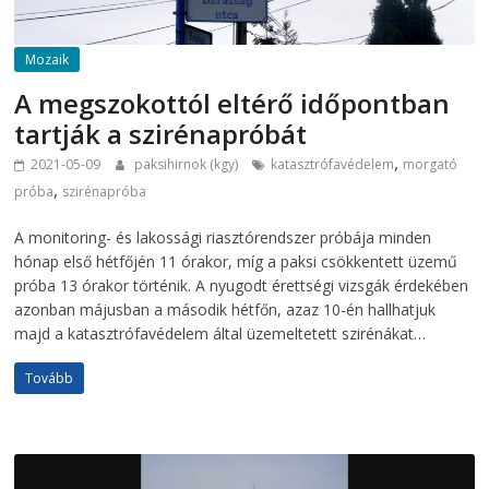
Mozaik
A megszokottól eltérő időpontban
tartják a szirénapróbát
,
2021-05-09
paksihirnok (kgy)
katasztrófavédelem
morgató
,
próba
szirénapróba
A monitoring- és lakossági riasztórendszer próbája minden
hónap első hétfőjén 11 órakor, míg a paksi csökkentett üzemű
próba 13 órakor történik. A nyugodt érettségi vizsgák érdekében
azonban májusban a második hétfőn, azaz 10-én hallhatjuk
majd a katasztrófavédelem által üzemeltetett szirénákat…
Tovább