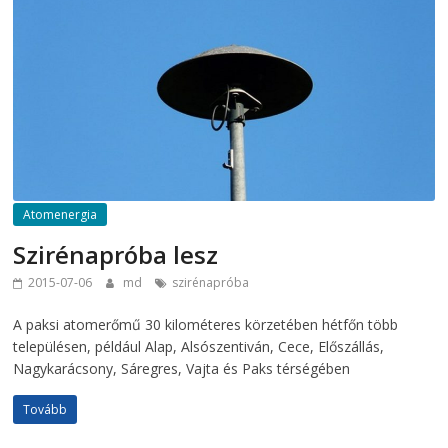
Atomenergia
Szirénapróba lesz
2015-07-06
md
szirénapróba
A paksi atomerőmű 30 kilométeres körzetében hétfőn több
településen, például Alap, Alsószentiván, Cece, Előszállás,
Nagykarácsony, Sáregres, Vajta és Paks térségében
Tovább