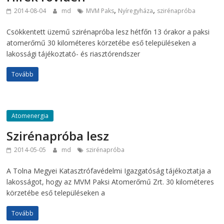
,
,
2014-08-04
md
MVM Paks
Nyíregyháza
szirénapróba
Csökkentett üzemű szirénapróba lesz hétfőn 13 órakor a paksi
atomerőmű 30 kilométeres körzetébe eső településeken a
lakossági tájékoztató- és riasztórendszer
Tovább
Atomenergia
Szirénapróba lesz
2014-05-05
md
szirénapróba
A Tolna Megyei Katasztrófavédelmi Igazgatóság tájékoztatja a
lakosságot, hogy az MVM Paksi Atomerőmű Zrt. 30 kilométeres
körzetébe eső településeken a
Tovább