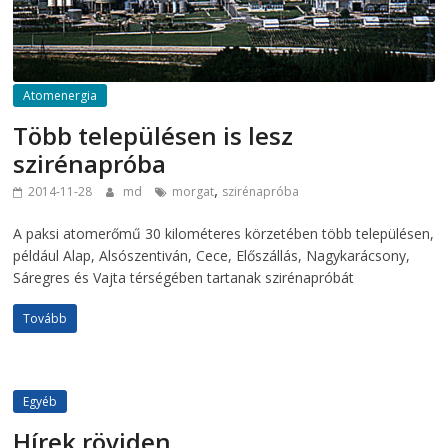
Atomenergia
Több településen is lesz
szirénapróba
,
2014-11-28
md
morgat
szirénapróba
A paksi atomerőmű 30 kilométeres körzetében több településen,
például Alap, Alsószentiván, Cece, Előszállás, Nagykarácsony,
Sáregres és Vajta térségében tartanak szirénapróbát
Tovább
Egyéb
Hírek röviden