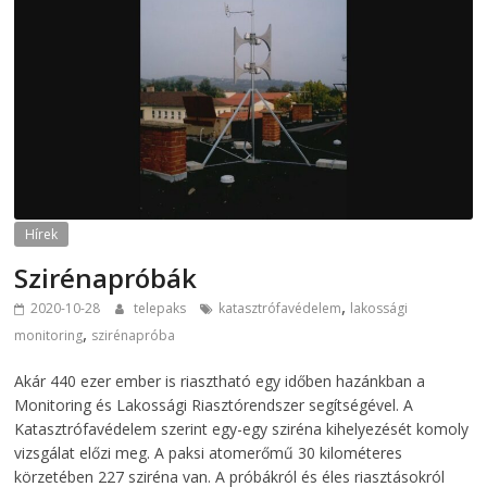
Hírek
Szirénapróbák
,
2020-10-28
telepaks
katasztrófavédelem
lakossági
,
monitoring
szirénapróba
Akár 440 ezer ember is riasztható egy időben hazánkban a
Monitoring és Lakossági Riasztórendszer segítségével. A
Katasztrófavédelem szerint egy-egy sziréna kihelyezését komoly
vizsgálat előzi meg. A paksi atomerőmű 30 kilométeres
körzetében 227 sziréna van. A próbákról és éles riasztásokról