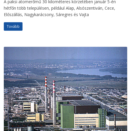
A paksi atomerőmű 30 kilométeres körzetében január 5-én
hétfőn több településen, például Alap, Alsószentiván, Cece,
Előszállás, Nagykarácsony, Sáregres és Vajta
Tovább