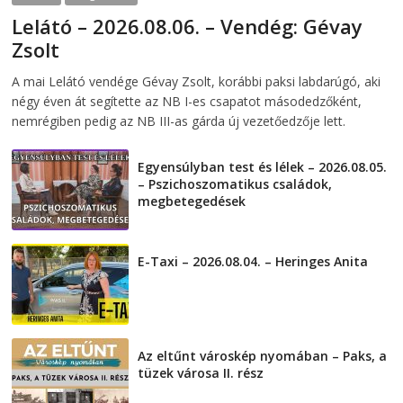
Lelátó – 2026.08.06. – Vendég: Gévay
Zsolt
2026-08-06
telepaks
A mai Lelátó vendége Gévay Zsolt, korábbi paksi labdarúgó, aki
négy éven át segítette az NB I-es csapatot másodedzőként,
nemrégiben pedig az NB III-as gárda új vezetőedzője lett.
Egyensúlyban test és lélek – 2026.08.05.
– Pszichoszomatikus családok,
megbetegedések
2026-08-05
E-Taxi – 2026.08.04. – Heringes Anita
2026-08-04
Az eltűnt városkép nyomában – Paks, a
tüzek városa II. rész
2026-08-01