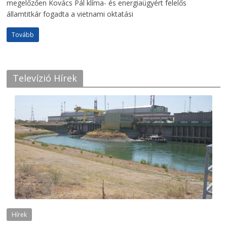
megelőzően Kovács Pál klíma- és energiaügyért felelős
államtitkár fogadta a vietnami oktatási
Tovább
Televízió Hírek
Hírek