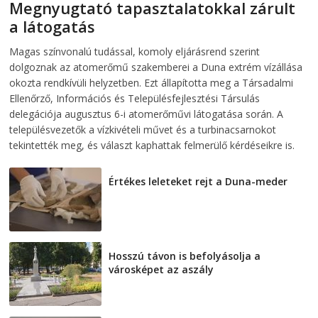
Megnyugtató tapasztalatokkal zárult
a látogatás
2026-08-07
telepaks
Magas színvonalú tudással, komoly eljárásrend szerint
dolgoznak az atomerőmű szakemberei a Duna extrém vízállása
okozta rendkívüli helyzetben. Ezt állapította meg a Társadalmi
Ellenőrző, Információs és Településfejlesztési Társulás
delegációja augusztus 6-i atomerőművi látogatása során. A
településvezetők a vízkivételi művet és a turbinacsarnokot
tekintették meg, és választ kaphattak felmerülő kérdéseikre is.
Értékes leleteket rejt a Duna-meder
2026-08-07
Hosszú távon is befolyásolja a
városképet az aszály
2026-08-07