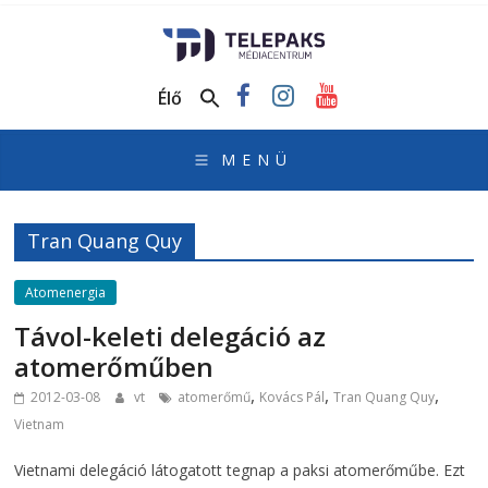
TelePaks
Médiacentrum
Élő
TelePaks
Kistérségi
Televízió
honlapja
Tran Quang Quy
Atomenergia
Távol-keleti delegáció az
atomerőműben
,
,
,
2012-03-08
vt
atomerőmű
Kovács Pál
Tran Quang Quy
Vietnam
Vietnami delegáció látogatott tegnap a paksi atomerőműbe. Ezt