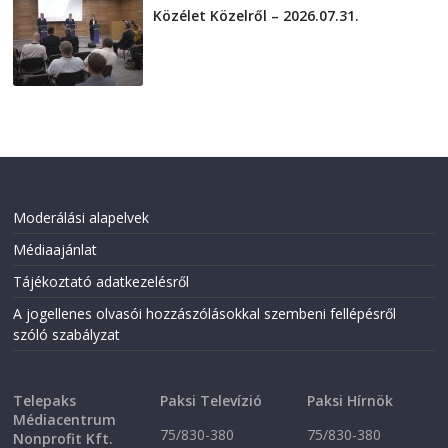
Közélet Közelről – 2026.07.31.
2026-07-31
Moderálási alapelvek
Médiaajánlat
Tájékoztató adatkezelésről
A jogellenes olvasói hozzászólásokkal szembeni fellépésről
szóló szabályzat
Telepaks
Paksi Televízió
Paksi Hírnök
Médiacentrum
75/830-380
75/830-380
Nonprofit Kft.