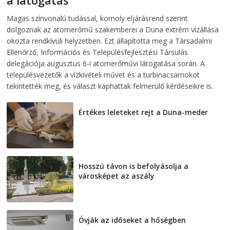
a látogatás
2026-08-07
telepaks
Magas színvonalú tudással, komoly eljárásrend szerint
dolgoznak az atomerőmű szakemberei a Duna extrém vízállása
okozta rendkívüli helyzetben. Ezt állapította meg a Társadalmi
Ellenőrző, Információs és Településfejlesztési Társulás
delegációja augusztus 6-i atomerőművi látogatása során. A
településvezetők a vízkivételi művet és a turbinacsarnokot
tekintették meg, és választ kaphattak felmerülő kérdéseikre is.
Értékes leleteket rejt a Duna-meder
2026-08-07
Hosszú távon is befolyásolja a
városképet az aszály
2026-08-07
Óvják az időseket a hőségben