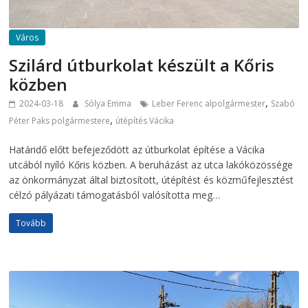
Város
Szilárd útburkolat készült a Kőris
közben
,
2024-03-18
Sólya Emma
Leber Ferenc alpolgármester
Szabó
,
Péter Paks polgármestere
útépítés Vácika
Határidő előtt befejeződött az útburkolat építése a Vácika
utcából nyíló Kőris közben. A beruházást az utca lakóközössége
az önkormányzat által biztosított, útépítést és közműfejlesztést
célzó pályázati támogatásból valósította meg…
Tovább