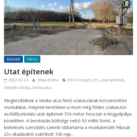
Kiemelt
Város
Utat építenek
,
,
2022-02-24
Sólya Emma
R.E.D Hungary Zrt.
utat építenek
,
útépítés Vácika
Vácika utca
Megkezdődnek a Vácika utca felső szakaszának korszerűsítési
munkálatai, melynek keretében a most még földes szakaszon
aszfaltburkolatú utat építenek 316 méter hosszan a lengyelpálya
közelében. A beruházás költsége nettó 92 millió forint, a
kivitelezés szerződés szerinti időtartama a munkaterület február
23-i átadásától számított 100 nap…