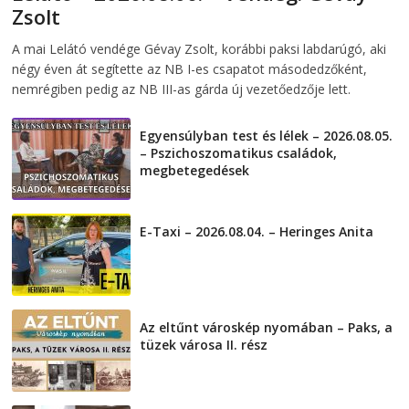
Zsolt
2026-08-06
telepaks
A mai Lelátó vendége Gévay Zsolt, korábbi paksi labdarúgó, aki
négy éven át segítette az NB I-es csapatot másodedzőként,
nemrégiben pedig az NB III-as gárda új vezetőedzője lett.
Egyensúlyban test és lélek – 2026.08.05.
– Pszichoszomatikus családok,
megbetegedések
2026-08-05
E-Taxi – 2026.08.04. – Heringes Anita
2026-08-04
Az eltűnt városkép nyomában – Paks, a
tüzek városa II. rész
2026-08-01