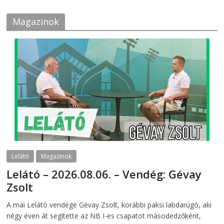
Magazinok
Lelátó
Magazinok
Lelátó – 2026.08.06. – Vendég: Gévay
Zsolt
2026-08-06
telepaks
A mai Lelátó vendége Gévay Zsolt, korábbi paksi labdarúgó, aki
négy éven át segítette az NB I-es csapatot másodedzőként,