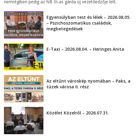
nemrégiben pedig az NB III-as gárda új vezetőedzője lett.
Egyensúlyban test és lélek – 2026.08.05.
– Pszichoszomatikus családok,
megbetegedések
2026-08-05
E-Taxi – 2026.08.04. – Heringes Anita
2026-08-04
Az eltűnt városkép nyomában – Paks, a
tüzek városa II. rész
2026-08-01
Közélet Közelről – 2026.07.31.
2026-07-31