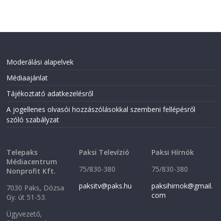
Moderálási alapelvek
Médiaajánlat
Tájékoztató adatkezelésről
A jogellenes olvasói hozzászólásokkal szembeni fellépésről
szóló szabályzat
Telepaks
Paksi Televízió
Paksi Hírnök
Médiacentrum
75/830-380
75/830-380
Nonprofit Kft.
paksitv@paks.hu
paksihirnok@gmail.
7030 Paks, Dózsa
com
Gy. út 51-53.
Ügyvezető,