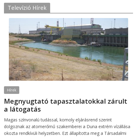
Televízió Hírek
Hírek
Megnyugtató tapasztalatokkal zárult
a látogatás
2026-08-07
telepaks
Magas színvonalú tudással, komoly eljárásrend szerint
dolgoznak az atomerőmű szakemberei a Duna extrém vízállása
okozta rendkívüli helyzetben. Ezt állapította meg a Társadalmi