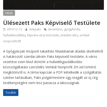
Hírek
Ülésezett Paks Képviselő Testülete
,
,
2019-12-13
telepaks
december
gyógyfürdő
,
,
,
hulladékszállítás
kápolna utcai bölcsőde
testületi ülés
vertikál
nonprotfit kft
A Gyógyászati Központ takarítási feladatainak átadás-átvételéről
is határozott szerdai ülésén Paks képviselő testülete. A város
vezetése ezen kívül döntött a hulladékgazdálkodási
közszolgáltatási szerződés Vertikál Nonprofit Zrt-vel történő
megkötésről is. A téma kapcsán a PDF kételkedik a szolgáltatás
szinten tartásában, Paks polgármestere úgy reagált az új cég
tevékenységére nem lesz panasza a lakosságnak.
Tovább