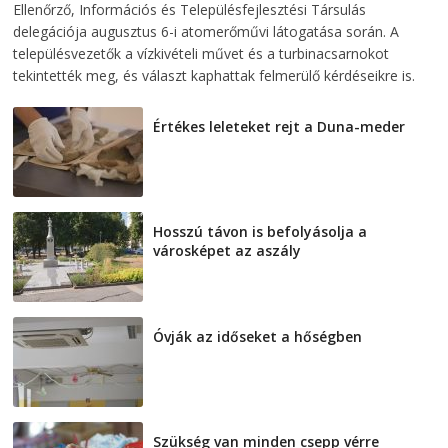
Ellenőrző, Információs és Településfejlesztési Társulás
delegációja augusztus 6-i atomerőművi látogatása során. A
településvezetők a vízkivételi művet és a turbinacsarnokot
tekintették meg, és választ kaphattak felmerülő kérdéseikre is.
Értékes leleteket rejt a Duna-meder
2026-08-07
Hosszú távon is befolyásolja a
városképet az aszály
2026-08-07
Óvják az időseket a hőségben
2026-08-07
Szükség van minden csepp vérre