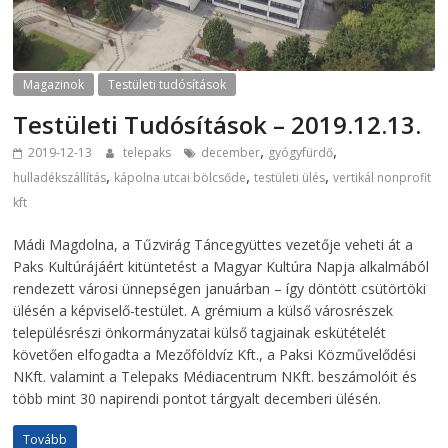
Magazinok
Testületi tudósítások
Testületi Tudósítások – 2019.12.13.
,
,
2019-12-13
telepaks
december
gyógyfürdő
,
,
,
hulladékszállítás
kápolna utcai bölcsőde
testületi ülés
vertikál nonprofit
kft
Mádi Magdolna, a Tűzvirág Táncegyüttes vezetője veheti át a
Paks Kultúrájáért kitüntetést a Magyar Kultúra Napja alkalmából
rendezett városi ünnepségen januárban – így döntött csütörtöki
ülésén a képviselő-testület. A grémium a külső városrészek
településrészi önkormányzatai külső tagjainak eskütételét
követően elfogadta a Mezőföldvíz Kft., a Paksi Közművelődési
NKft. valamint a Telepaks Médiacentrum NKft. beszámolóit és
több mint 30 napirendi pontot tárgyalt decemberi ülésén.
Tovább