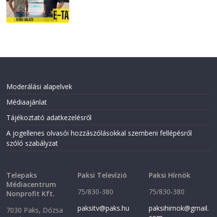
Moderálási alapelvek
Médiaajánlat
Tájékoztató adatkezelésről
A jogellenes olvasói hozzászólásokkal szembeni fellépésről
szóló szabályzat
Telepaks
Paksi Televízió
Paksi Hírnök
Médiacentrum
75/830-380
75/830-380
Nonprofit Kft.
paksitv@paks.hu
paksihirnok@gmail.
7030 Paks, Dózsa