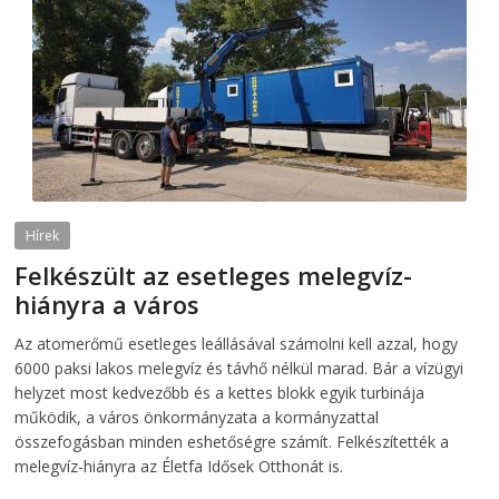
Hírek
Felkészült az esetleges melegvíz-
hiányra a város
2026-08-04
telepaks
Az atomerőmű esetleges leállásával számolni kell azzal, hogy
6000 paksi lakos melegvíz és távhő nélkül marad. Bár a vízügyi
helyzet most kedvezőbb és a kettes blokk egyik turbinája
működik, a város önkormányzata a kormányzattal
összefogásban minden eshetőségre számít. Felkészítették a
melegvíz-hiányra az Életfa Idősek Otthonát is.