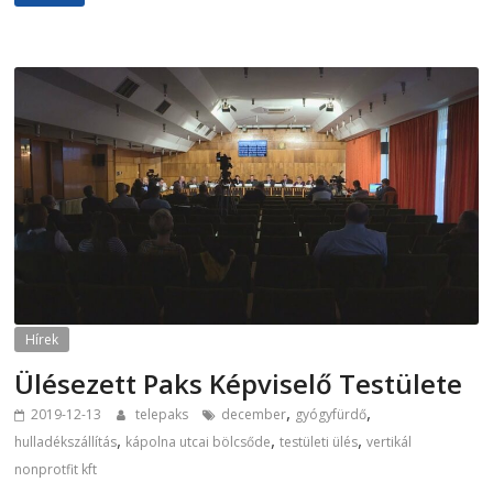
Hírek
Ülésezett Paks Képviselő Testülete
,
,
2019-12-13
telepaks
december
gyógyfürdő
,
,
,
hulladékszállítás
kápolna utcai bölcsőde
testületi ülés
vertikál
nonprotfit kft