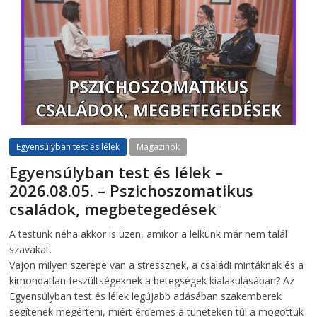
Egyensúlyban test és lélek
Magazinok
Egyensúlyban test és lélek –
2026.08.05. – Pszichoszomatikus
családok, megbetegedések
2026-08-05
telepaks
A testünk néha akkor is üzen, amikor a lelkünk már nem talál
szavakat.
Vajon milyen szerepe van a stressznek, a családi mintáknak és a
kimondatlan feszültségeknek a betegségek kialakulásában? Az
Egyensúlyban test és lélek legújabb adásában szakemberek
segítenek megérteni, miért érdemes a tüneteken túl a mögöttük