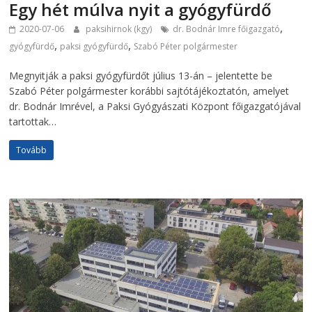
Egy hét múlva nyit a gyógyfürdő
,
2020-07-06
paksihirnok (kgy)
dr. Bodnár Imre főigazgató
,
,
gyógyfürdő
paksi gyógyfürdő
Szabó Péter polgármester
Megnyitják a paksi gyógyfürdőt július 13-án – jelentette be
Szabó Péter polgármester korábbi sajtótájékoztatón, amelyet
dr. Bodnár Imrével, a Paksi Gyógyászati Központ főigazgatójával
tartottak…
Tovább