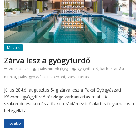
Mozaik
Zárva lesz a gyógyfürdő
,
2018-07-23
paksihirnok (kgy)
gyógyfürdő
karbantartási
,
,
munka
paksi gyógyászati központ
zárva tartás
Július 28-tól augusztus 5-ig zárva lesz a Paksi Gyógyászati
Központ gyógyfürdő részlege karbantartás miatt. A
szakrendeléseken és a fizikoterápián ez idő alatt is folyamatos a
betegellátás..
Tovább