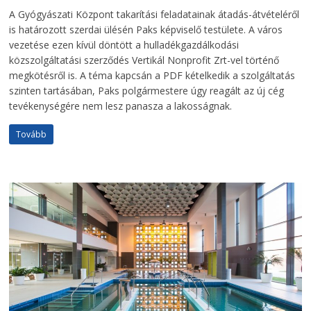
A Gyógyászati Központ takarítási feladatainak átadás-átvételéről
is határozott szerdai ülésén Paks képviselő testülete. A város
vezetése ezen kívül döntött a hulladékgazdálkodási
közszolgáltatási szerződés Vertikál Nonprofit Zrt-vel történő
megkötésről is. A téma kapcsán a PDF kételkedik a szolgáltatás
szinten tartásában, Paks polgármestere úgy reagált az új cég
tevékenységére nem lesz panasza a lakosságnak.
Tovább