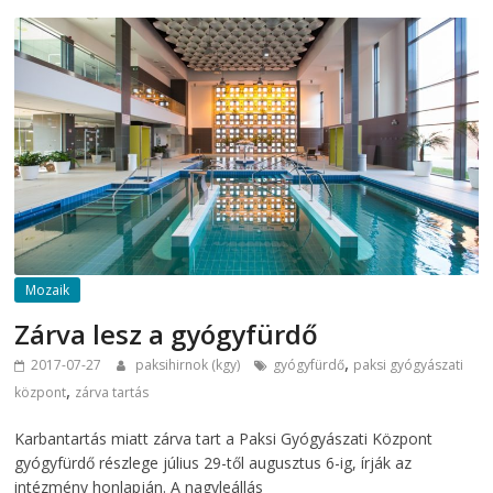
Mozaik
Zárva lesz a gyógyfürdő
,
2017-07-27
paksihirnok (kgy)
gyógyfürdő
paksi gyógyászati
,
központ
zárva tartás
Karbantartás miatt zárva tart a Paksi Gyógyászati Központ
gyógyfürdő részlege július 29-től augusztus 6-ig, írják az
intézmény honlapján. A nagyleállás