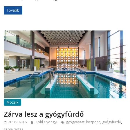
Tovább
Mozaik
Zárva lesz a gyógyfürdő
,
,
2016-02-16
Kohl Gyöngyi
gyógyászati központ
gyógyfürdő
zárva tartás