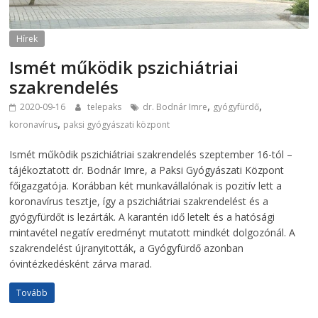
Hírek
Ismét működik pszichiátriai
szakrendelés
,
,
2020-09-16
telepaks
dr. Bodnár Imre
gyógyfürdő
,
koronavírus
paksi gyógyászati központ
Ismét működik pszichiátriai szakrendelés szeptember 16-tól –
tájékoztatott dr. Bodnár Imre, a Paksi Gyógyászati Központ
főigazgatója. Korábban két munkavállalónak is pozitív lett a
koronavírus tesztje, így a pszichiátriai szakrendelést és a
gyógyfürdőt is lezárták. A karantén idő letelt és a hatósági
mintavétel negatív eredményt mutatott mindkét dolgozónál. A
szakrendelést újranyitották, a Gyógyfürdő azonban
óvintézkedésként zárva marad.
Tovább