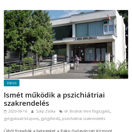
Város
Ismét működik a pszichiátriai
szakrendelés
,
2020-09-16
Szép Zsóka
dr. Bodnár Imre főigazgató
,
,
gyógyászati központ
gyógyfürdő
pszichiátriai szakrendelés
Újból fogadják a betegeket a Paksi Gyógyászati Központ