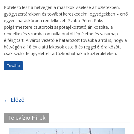
Kötelező lesz a hétvégén a maszkok viselése az üzletekben,
gyógyszertárakban és további kereskedelmi egységekben – erről
egyéni hatáskörben rendelkezett Szabó Péter. Paks
polgármestere csütörtöki sajtótájékoztatóján közölte, a
rendelkezés szombaton nulla órától lép életbe és vasárnap
éjfélig tart. A város vezetője határozott továbbá arról is, hogy a
hétvégén a 18 év alatti lakosok este 8 és reggel 6 óra között
csak szülői felügyelettel tartózkodhatnak a közterületeken.
Tovább
← Előző
Televízió Hírek