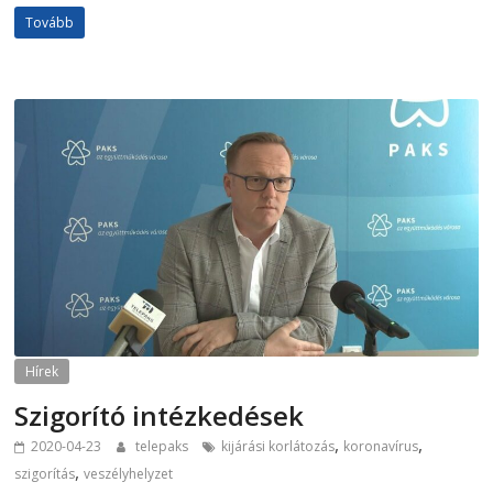
Tovább
Hírek
Szigorító intézkedések
,
,
2020-04-23
telepaks
kijárási korlátozás
koronavírus
,
szigorítás
veszélyhelyzet