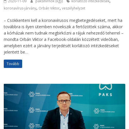
,
2020-11-09
paksihirnok (kgy)
korlátozó intézkedések
,
,
koronavírus-járvány
Orbán Viktor
veszélyhelyzet
– Csökkenteni kell a koronavírusos megbetegedéseket, mert ha
továbbra is ilyen ütemben növekszik a fertőzöttek száma, akkor
a kórházak nem tudnak megbirkózni a rájuk nehezedő teherrel –
mondta Orbán Viktor a Facebook-oldalán közzétett videóban,
amelyben ezért a járvány terjedését korlátozó intézkedéseket
jelentett be…
Tovább