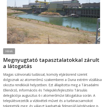
Hírek
Megnyugtató tapasztalatokkal zárult
a látogatás
2026-08-07
telepaks
Magas színvonalú tudással, komoly eljárásrend szerint
dolgoznak az atomerőmű szakemberei a Duna extrém vízállása
okozta rendkívüli helyzetben. Ezt állapította meg a Társadalmi
Ellenőrző, Információs és Településfejlesztési Társulás
delegációja augusztus 6-i atomerőművi látogatása során. A
településvezetők a vízkivételi művet és a turbinacsarnokot
tekintették meg, és választ kaphattak felmerülő kérdéseikre is.