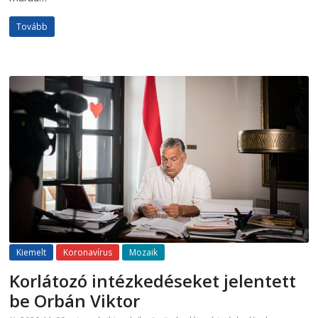
Tovább
Kiemelt
Koronavírus
Mozaik
Korlátozó intézkedéseket jelentett
be Orbán Viktor