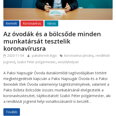
Kiemelt
Koronavírus
Város
Az óvodák és a bölcsőde minden
munkatársát tesztelik
koronavírusra
,
2020-11-04
paksihirnok (kgy)
koronavírus-járvány
rendkívüli
,
,
jogrend
Szabó Péter polgármester
veszélyhelyzet
A Paksi Napsugár Óvoda dunakömlődi tagóvodájában történt
megbetegedések kapcsán a Paksi Napsugár Óvoda és a Paksi
Benedek Elek Óvoda valamennyi tagintézményének, valamint a
Paksi Bóbita Bölcsőde összes munkatársánál elvégeztetik a
koronavírustesztet, tájékoztatott Szabó Péter polgármester, aki
a rendkívüli jogrend helyi vonatkozásairól is beszélt…
Tovább