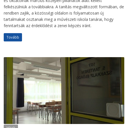
és oktatóinak március közepén pillanatok alatt kellett
felkészülniük a továbbiakra. A tanítás megváltozott formában, de
rendben zajlik, a közösségi oldalon is folyamatosan új
tartalmakat osztanak meg a művészeti iskola tanárai, hogy
fenntartsák az érdeklődést a zenei képzés iránt.
Tovább
Hírek