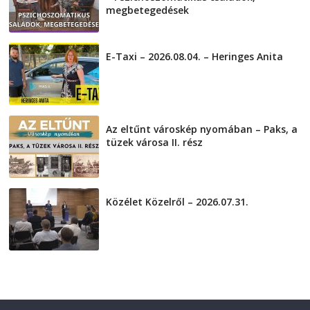
megbetegedések
2026-08-05
E-Taxi – 2026.08.04. – Heringes Anita
2026-08-04
Az eltűnt városkép nyomában – Paks, a
tüzek városa II. rész
2026-08-01
Közélet Közelről – 2026.07.31.
2026-07-31