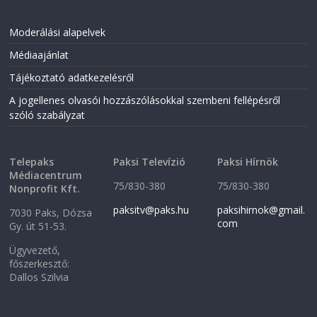
Moderálási alapelvek
Médiaajánlat
Tájékoztató adatkezelésről
A jogellenes olvasói hozzászólásokkal szembeni fellépésről
szóló szabályzat
Telepaks
Paksi Televízió
Paksi Hírnök
Médiacentrum
75/830-380
75/830-380
Nonprofit Kft.
paksitv@paks.hu
paksihirnok@gmail.
7030 Paks, Dózsa
com
Gy. út 51-53.
Ügyvezető,
főszerkesztő:
Dallos Szilvia