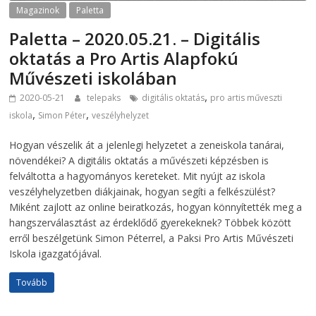
Magazinok
Paletta
Paletta – 2020.05.21. – Digitális
oktatás a Pro Artis Alapfokú
Művészeti iskolában
,
2020-05-21
telepaks
digitális oktatás
pro artis műveszti
,
,
iskola
Simon Péter
veszélyhelyzet
Hogyan vészelik át a jelenlegi helyzetet a zeneiskola tanárai,
növendékei? A digitális oktatás a művészeti képzésben is
felváltotta a hagyományos kereteket. Mit nyújt az iskola
veszélyhelyzetben diákjainak, hogyan segíti a felkészülést?
Miként zajlott az online beiratkozás, hogyan könnyítették meg a
hangszerválasztást az érdeklődő gyerekeknek? Többek között
erről beszélgetünk Simon Péterrel, a Paksi Pro Artis Művészeti
Iskola igazgatójával.
Tovább