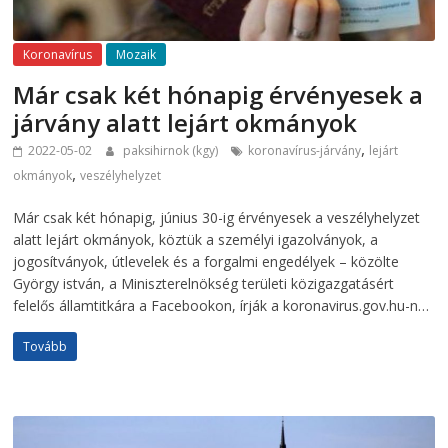
Koronavírus
Mozaik
Már csak két hónapig érvényesek a
járvány alatt lejárt okmányok
,
2022-05-02
paksihirnok (kgy)
koronavírus-járvány
lejárt
,
okmányok
veszélyhelyzet
Már csak két hónapig, június 30-ig érvényesek a veszélyhelyzet
alatt lejárt okmányok, köztük a személyi igazolványok, a
jogosítványok, útlevelek és a forgalmi engedélyek – közölte
György istván, a Miniszterelnökség területi közigazgatásért
felelős államtitkára a Facebookon, írják a koronavirus.gov.hu-n…
Tovább