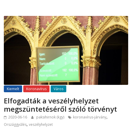
Kiemelt
Koronavírus
Város
Elfogadták a veszélyhelyzet
megszüntetéséről szóló törvényt
,
2020-06-16
paksihirnok (kgy)
koronavírus-járvány
,
Országgyűlés
veszélyhelyzet