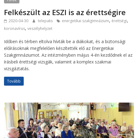
Felkészült az ESZI is az érettségire
,
,
2020-04-30
telepaks
energetikai szakgimnázium
érettségi
,
koronavírus
veszélyhelyzet
Időben és térben eltolva hívták be a diákokat, és a biztonsági
előírásoknak megfelelően készítették elő az Energetikai
Szakgimnáziumot. Az intézményben május 4-én kezdődnek el az
írásbeli érettségi vizsgák, valamint a komplex szakmai
vizsgáztatás.
Tovább