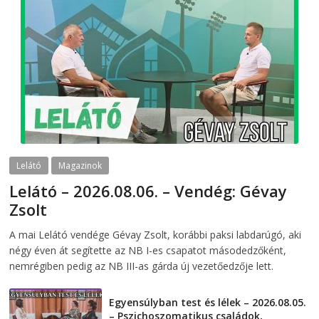
Lelátó
Magazinok
Lelátó – 2026.08.06. – Vendég: Gévay
Zsolt
2026-08-06
telepaks
A mai Lelátó vendége Gévay Zsolt, korábbi paksi labdarúgó, aki
négy éven át segítette az NB I-es csapatot másodedzőként,
nemrégiben pedig az NB III-as gárda új vezetőedzője lett.
Egyensúlyban test és lélek – 2026.08.05.
– Pszichoszomatikus családok,