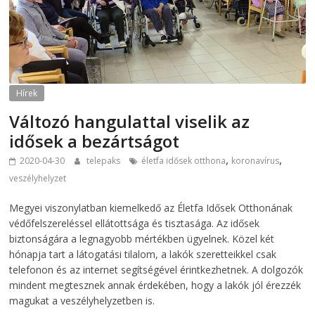
Hírek
Változó hangulattal viselik az
idősek a bezártságot
,
,
2020-04-30
telepaks
életfa idősek otthona
koronavírus
veszélyhelyzet
Megyei viszonylatban kiemelkedő az Életfa Idősek Otthonának
védőfelszereléssel ellátottsága és tisztasága. Az idősek
biztonságára a legnagyobb mértékben ügyelnek. Közel két
hónapja tart a látogatási tilalom, a lakók szeretteikkel csak
telefonon és az internet segítségével érintkezhetnek. A dolgozók
mindent megtesznek annak érdekében, hogy a lakók jól érezzék
magukat a veszélyhelyzetben is.