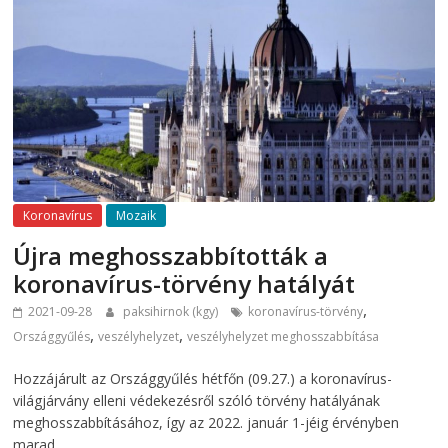
Koronavírus
Mozaik
Újra meghosszabbították a
koronavírus-törvény hatályát
,
2021-09-28
paksihirnok (kgy)
koronavírus-törvény
,
,
Országgyűlés
veszélyhelyzet
veszélyhelyzet meghosszabbítása
Hozzájárult az Országgyűlés hétfőn (09.27.) a koronavírus-
világjárvány elleni védekezésről szóló törvény hatályának
meghosszabbításához, így az 2022. január 1-jéig érvényben
marad…