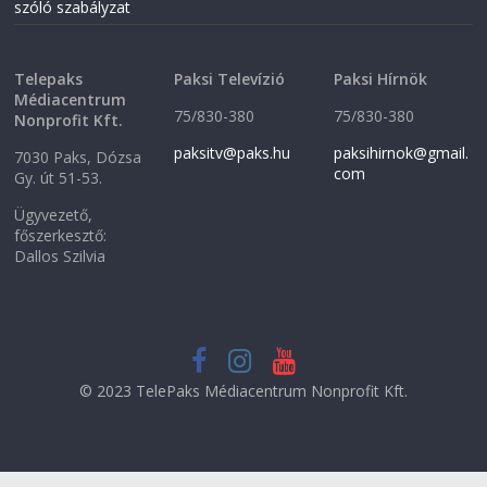
szóló szabályzat
Telepaks
Paksi Televízió
Paksi Hírnök
Médiacentrum
75/830-380
75/830-380
Nonprofit Kft.
paksitv@paks.hu
paksihirnok@gmail.
7030 Paks, Dózsa
com
Gy. út 51-53.
Ügyvezető,
főszerkesztő:
Dallos Szilvia
© 2023 TelePaks Médiacentrum Nonprofit Kft.