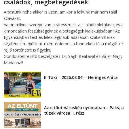
családok, megbetegedések
2026-08-05
telepaks
A testünk néha akkor is üzen, amikor a lelkünk már nem talál
szavakat.
Vajon milyen szerepe van a stressznek, a családi mintáknak és a
kimondatlan feszültségeknek a betegségek kialakulásában? Az
Egyensúlyban test és lélek legújabb adásában szakemberek
segítenek megérteni, miért érdemes a tüneteken túl a mögöttük
rejlő történetre is figyelni.
Gondolatébresztő beszélgetés Dr. Ságh Beátával és Vájer-Nagy
Mariannal!
E-Taxi – 2026.08.04. – Heringes Anita
2026-08-04
Az eltűnt városkép nyomában – Paks, a
tüzek városa II. rész
2026-08-01