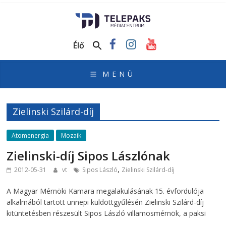
TelePaks
Médiacentrum
Élő
TelePaks
Kistérségi
Televízió
honlapja
Zielinski Szilárd-díj
Atomenergia
Mozaik
Zielinski-díj Sipos Lászlónak
,
2012-05-31
vt
Sipos László
Zielinski Szilárd-díj
A Magyar Mérnöki Kamara megalakulásának 15. évfordulója
alkalmából tartott ünnepi küldöttgyűlésén Zielinski Szilárd-díj
kitüntetésben részesült Sipos László villamosmérnök, a paksi