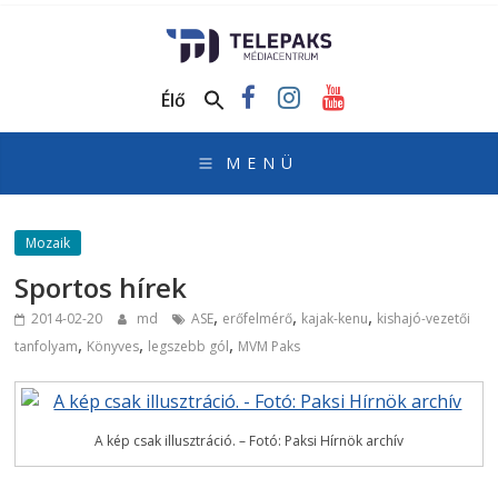
TelePaks
Médiacentrum
Élő
TelePaks
Kistérségi
Televízió
honlapja
Mozaik
Sportos hírek
,
,
,
2014-02-20
md
ASE
erőfelmérő
kajak-kenu
kishajó-vezetői
,
,
,
tanfolyam
Könyves
legszebb gól
MVM Paks
A kép csak illusztráció. – Fotó: Paksi Hírnök archív