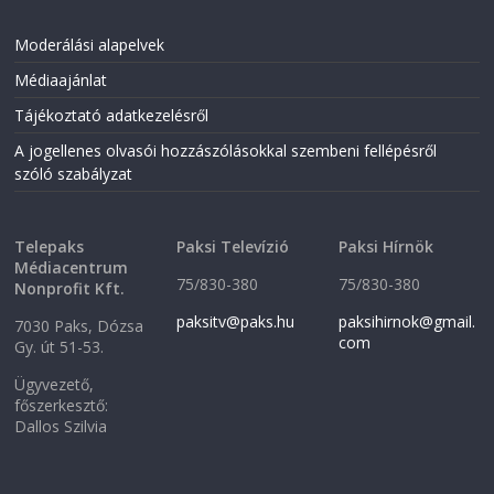
n
s
s
i
i
n
Moderálási alapelvek
n
n
n
e
Médiaajánlat
e
w
w
w
w
i
Tájékoztató adatkezelésről
i
n
n
d
A jogellenes olvasói hozzászólásokkal szembeni fellépésről
d
o
o
w
szóló szabályzat
w
)
)
Telepaks
Paksi Televízió
Paksi Hírnök
Médiacentrum
75/830-380
75/830-380
Nonprofit Kft.
paksitv@paks.hu
paksihirnok@gmail.
7030 Paks, Dózsa
com
Gy. út 51-53.
Ügyvezető,
főszerkesztő:
Dallos Szilvia