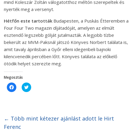
mind Koleszár Zoltán válogatotthoz méltón szerepeltek és
nyerték meg a versenyt.
Hétfőn este tartották
Budapesten, a Puskás Étteremben a
Four Four Two magazin díjátadóját, amelyen az elmúlt
esztendő legszebb gólját jutalmazták. A legjobb tízbe
bekerült az MVM-Paksnál játszó Könyves Norbert találata is,
amit tavaly áprilisban a Győr elleni idegenbeli bajnoki
kilencvenedik percében lőtt. Könyves találata az előkelő
ötödik helyet szerezte meg.
Megosztás
C
C
l
l
i
i
c
c
k
k
t
t
o
o
s
s
h
h
←
Több mint kétezer ajánlást adott le Hirt
a
a
r
r
Ferenc
e
e
o
o