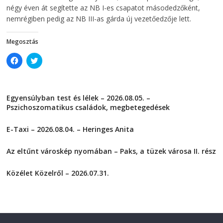
i
n
négy éven át segítette az NB I-es csapatot másodedzőként,
n
d
d
o
nemrégiben pedig az NB III-as gárda új vezetőedzője lett.
o
w
w
)
)
Megosztás
C
C
l
l
i
i
c
c
k
k
t
t
Egyensúlyban test és lélek – 2026.08.05. –
o
o
s
s
Pszichoszomatikus családok, megbetegedések
h
h
a
a
2026-08-05
r
r
E-Taxi – 2026.08.04. – Heringes Anita
e
e
o
o
2026-08-04
n
n
F
T
Az eltűnt városkép nyomában – Paks, a tüzek városa II. rész
a
w
2026-08-01
c
i
e
t
Közélet Közelről – 2026.07.31.
b
t
o
e
2026-07-31
o
r
k
(
(
O
O
p
p
e
e
n