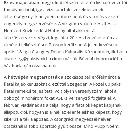
Ez év májusában megfelelő
létszám esetén kishajó-vezetői
tanfolyam indul, így a vízi sportok szerelmeseinek
lehetősége nyílik helyben motorcsónak és vitorlás vezetői
engedély megszerzésére. A vizsgára való felkészítést a
Nemzeti Közlekedési Hatóság által akkreditált
képzőszervezet végzi, legalább 20 résztvevő esetén az
elméleti felkészítésre Pakson kerül sor. A jelentkezéseket
április 18-ig a Csengey Dénes Kulturális Központban, illetve a
kisterseg@paksivmk.hu címen várják. Bővebb információt a
ház honlapján olvashatnak.
A hétvégén megtartották
a szokásos téli erőfelmérőt a
fiatal kajak-kenusoknak, ezúttal Szegeden.
A közel 60 paksi
fiatal remekül teljesített, volt olyan versenyszám, ahol a
dobogó mindhárom fokát ASE-s versenyző foglalta el. A
februári viadalnak az a célja, hogy a fiatalok képet kapjanak
állapotukról, hogyan is állnak az ellenfeleikhez képest, hogy
sikerült a téli alapozás. A csongrádi megyeszékhelyen
ötszáznál is több sportoló gyűlt össze. Mind Pupp Noémi,