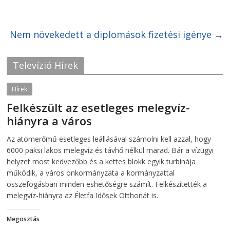
n
n
F
T
a
w
c
i
Nem növekedett a diplomások fizetési igénye
e
t
→
b
t
o
e
o
r
k
(
Televízió Hírek
(
O
O
p
p
e
e
n
Hírek
n
s
s
i
Felkészült az esetleges melegvíz-
i
n
n
n
hiányra a város
n
e
e
w
w
w
2026-08-04
telepaks
Az atomerőmű esetleges leállásával számolni kell azzal, hogy
w
i
i
n
6000 paksi lakos melegvíz és távhő nélkül marad. Bár a vízügyi
n
d
d
o
helyzet most kedvezőbb és a kettes blokk egyik turbinája
o
w
működik, a város önkormányzata a kormányzattal
w
)
)
összefogásban minden eshetőségre számít. Felkészítették a
melegvíz-hiányra az Életfa Idősek Otthonát is.
Megosztás