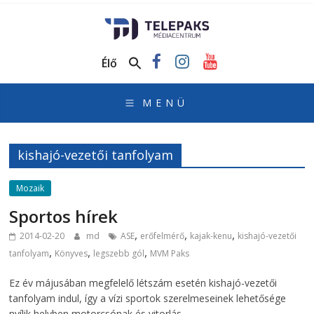
TelePaks
Médiacentrum
Élő
TelePaks
Kistérségi
Televízió
honlapja
kishajó-vezetői tanfolyam
Mozaik
Sportos hírek
,
,
,
2014-02-20
md
ASE
erőfelmérő
kajak-kenu
kishajó-vezetői
,
,
,
tanfolyam
Könyves
legszebb gól
MVM Paks
Ez év májusában megfelelő létszám esetén kishajó-vezetői
tanfolyam indul, így a vízi sportok szerelmeseinek lehetősége
nyílik helyben motorcsónak és vitorlás