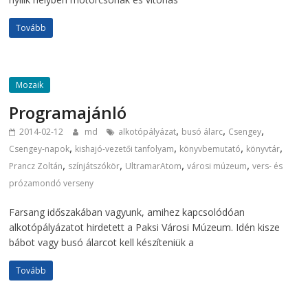
Tovább
Mozaik
Programajánló
,
,
,
2014-02-12
md
alkotópályázat
busó álarc
Csengey
,
,
,
,
Csengey-napok
kishajó-vezetői tanfolyam
könyvbemutató
könyvtár
,
,
,
,
Prancz Zoltán
színjátszókör
UltramarAtom
városi múzeum
vers- és
prózamondó verseny
Farsang időszakában vagyunk, amihez kapcsolódóan
alkotópályázatot hirdetett a Paksi Városi Múzeum. Idén kisze
bábot vagy busó álarcot kell készíteniük a
Tovább