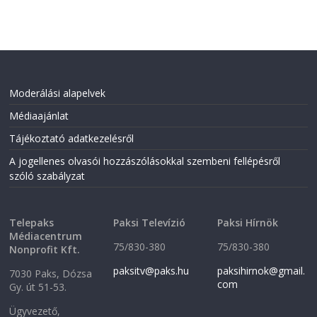
Moderálási alapelvek
Médiaajánlat
Tájékoztató adatkezelésről
A jogellenes olvasói hozzászólásokkal szembeni fellépésről
szóló szabályzat
Telepaks
Paksi Televízió
Paksi Hírnök
Médiacentrum
75/830-380
75/830-380
Nonprofit Kft.
paksitv@paks.hu
paksihirnok@gmail.
7030 Paks, Dózsa
com
Gy. út 51-53.
Ügyvezető,