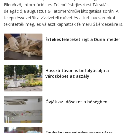
Ellenőrző, Információs és Településfejlesztési Társulás
delegációja augusztus 6-i atomerőművi látogatása során. A
településvezetők a vízkivételi művet és a turbinacsarnokot
tekintették meg, és választ kaphattak felmerülő kérdéseikre is.
Értékes leleteket rejt a Duna-meder
2026-08-07
Hosszú távon is befolyásolja a
városképet az aszály
2026-08-07
Óvják az időseket a hőségben
2026-08-07
Szükség van minden csepp vérre