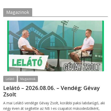
Magazinok
Lelátó
Magazinok
Lelátó – 2026.08.06. – Vendég: Gévay
Zsolt
2026-08-06
telepaks
A mai Lelátó vendége Gévay Zsolt, korábbi paksi labdarúgó, aki
négy éven át segítette az NB I-es csapatot másodedzőként,