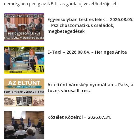
nemrégiben pedig az NB III-as gárda új vezetőedzője lett.
Egyensúlyban test és lélek – 2026.08.05.
– Pszichoszomatikus családok,
megbetegedések
2026-08-05
E-Taxi – 2026.08.04. – Heringes Anita
2026-08-04
Az eltűnt városkép nyomában – Paks, a
tüzek városa II. rész
2026-08-01
Közélet Közelről – 2026.07.31.
2026-07-31