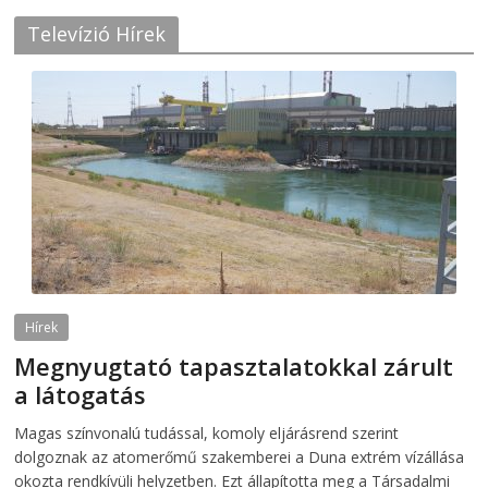
Televízió Hírek
Hírek
Megnyugtató tapasztalatokkal zárult
a látogatás
2026-08-07
telepaks
Magas színvonalú tudással, komoly eljárásrend szerint
dolgoznak az atomerőmű szakemberei a Duna extrém vízállása
okozta rendkívüli helyzetben. Ezt állapította meg a Társadalmi