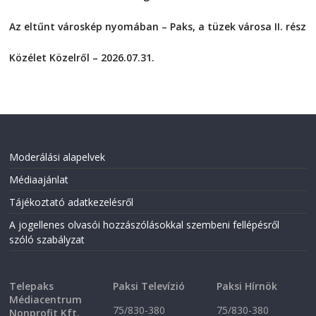
o
o
2026-08-04
n
n
F
T
Az eltűnt városkép nyomában – Paks, a tüzek városa II. rész
a
w
2026-08-01
c
i
e
t
Közélet Közelről – 2026.07.31.
b
t
o
e
2026-07-31
o
r
k
(
(
O
O
p
p
e
e
n
n
s
s
i
i
n
Moderálási alapelvek
n
n
n
e
Médiaajánlat
e
w
w
w
w
i
Tájékoztató adatkezelésről
i
n
n
d
A jogellenes olvasói hozzászólásokkal szembeni fellépésről
d
o
o
w
szóló szabályzat
w
)
)
Telepaks
Paksi Televízió
Paksi Hírnök
Médiacentrum
75/830-380
75/830-380
Nonprofit Kft.