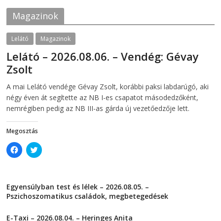
o
r
k
(
Magazinok
(
O
O
p
p
e
e
n
Lelátó
Magazinok
n
s
s
i
Lelátó – 2026.08.06. – Vendég: Gévay
i
n
n
n
Zsolt
n
e
e
w
w
w
2026-08-06
telepaks
A mai Lelátó vendége Gévay Zsolt, korábbi paksi labdarúgó, aki
w
i
i
n
négy éven át segítette az NB I-es csapatot másodedzőként,
n
d
d
o
nemrégiben pedig az NB III-as gárda új vezetőedzője lett.
o
w
w
)
)
Megosztás
C
C
l
l
i
i
c
c
k
k
t
t
Egyensúlyban test és lélek – 2026.08.05. –
o
o
s
s
Pszichoszomatikus családok, megbetegedések
h
h
a
a
2026-08-05
r
r
E-Taxi – 2026.08.04. – Heringes Anita
e
e