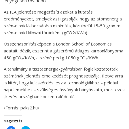
lényegesen rövidebb.
Az IEA jelentése megerősíti azokat a kutatási
eredményeket, amelyek azt igazolják, hogy az atomenergia
szén-dioxid-kibocsátása minimális, körülbelül 15-50 gramm
szén-dioxid kilowattóránként (gCO2/KWh).
Összehasonlításképpen a London School of Economics
adatait idézik, eszerint a gázerőmű átlagos karbonlábnyoma
450 gCO₂/KWh, a széné pedig 1050 gCO₂/KWh.
A tanulmány a tisztaenergia-gyártásban foglalkoztatottak
számának jelentős emelkedését prognosztizálja, illetve arra
is kitér, hogy kulcskérdés lesz a technológiákhoz – például
napelemekhez – szükséges ásványok bányászata, mert ezek
„kevés országban koncentrálódnak”.
/Forrás: paks2.hu/
Megosztás