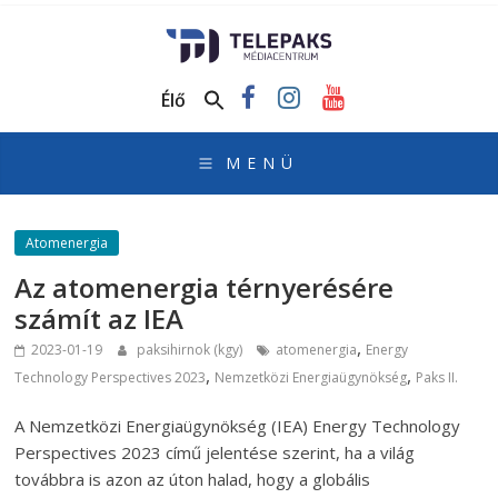
TelePaks
Médiacentrum
Élő
TelePaks
Kistérségi
Televízió
honlapja
Atomenergia
Az atomenergia térnyerésére
számít az IEA
,
2023-01-19
paksihirnok (kgy)
atomenergia
Energy
,
,
Technology Perspectives 2023
Nemzetközi Energiaügynökség
Paks II.
A Nemzetközi Energiaügynökség (IEA) Energy Technology
Perspectives 2023 című jelentése szerint, ha a világ
továbbra is azon az úton halad, hogy a globális