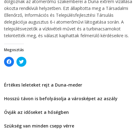
dolgoznak az atomerőmű szakemberei a Duna extrém vízállása
n
d
d
o
okozta rendkívüli helyzetben. Ezt állapította meg a Társadalmi
o
w
Ellenőrző, Információs és Településfejlesztési Társulás
w
)
)
delegációja augusztus 6-i atomerőművi látogatása során. A
településvezetők a vízkivételi művet és a turbinacsarnokot
tekintették meg, és választ kaphattak felmerülő kérdéseikre is.
Megosztás
C
C
l
l
i
i
c
c
k
k
t
t
Értékes leleteket rejt a Duna-meder
o
o
s
s
2026-08-07
h
h
a
a
Hosszú távon is befolyásolja a városképet az aszály
r
r
e
e
2026-08-07
o
o
Óvják az időseket a hőségben
n
n
F
T
2026-08-07
a
w
c
i
Szükség van minden csepp vérre
e
t
2026-08-07
b
t
o
e