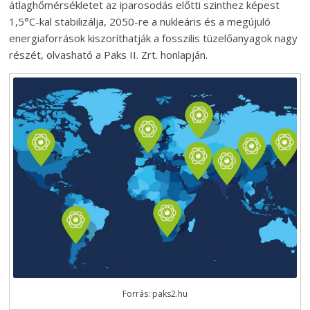
átlaghőmérsékletet az iparosodás előtti szinthez képest
1,5°C-kal stabilizálja, 2050-re a nukleáris és a megújuló
energiaforrások kiszoríthatják a fosszilis tüzelőanyagok nagy
részét, olvasható a Paks II. Zrt. honlapján.
Forrás: paks2.hu