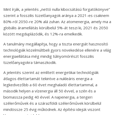
Mint írják, a jelentés „nettó nulla kibocsátású forgatókönyve”
szerint a fosszilis tüzelőanyagok aránya a 2021-es csaknem
80%-ról 2050-re 20% alá zuhan. Az atomenergia, amely ma a
globális áramellátás körülbelül 5%-át teszi ki, 2021 és 2050
között megduplázódik, és 12%-ra emelkedik.
A tanulmány megállapítja, hogy a tiszta energiát hasznosító
technológiák közelmúltbeli gyors növekedése ellenére a világ
energiaellátása még mindig túlnyomórészt fosszilis
tüzelőanyagokra támaszkodik.
A jelentés szerint az említett energetikai technológiák
átlagos élettartamát tekintve a nukleáris energia a
legkedvezőbb a 60 évet meghaladó élettartammal, a
második helyen a vízenergia áll 50 évvel, a szén és a
biomassza pedig 40 évvel. A napenergia, a tengeri
szélerőművek és a szárazföldi szélerőművek körülbelül
mindössze 25 évig működnek. Az építési idejük viszont