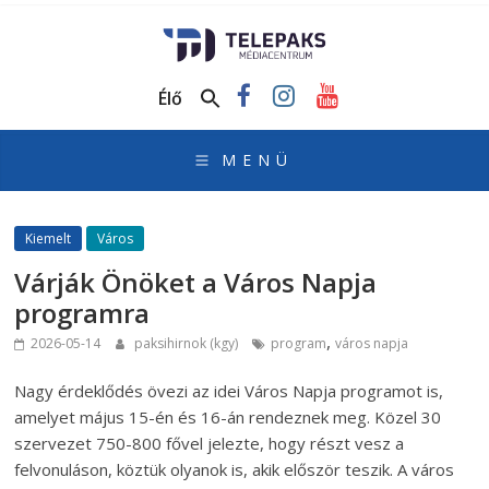
TelePaks
Médiacentrum
Élő
TelePaks
Kistérségi
Televízió
honlapja
Kiemelt
Város
Várják Önöket a Város Napja
programra
,
2026-05-14
paksihirnok (kgy)
program
város napja
Nagy érdeklődés övezi az idei Város Napja programot is,
amelyet május 15-én és 16-án rendeznek meg. Közel 30
szervezet 750-800 fővel jelezte, hogy részt vesz a
felvonuláson, köztük olyanok is, akik először teszik. A város