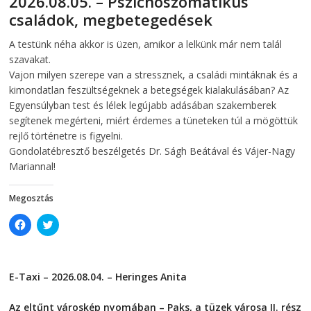
2026.08.05. – Pszichoszomatikus
e
w
családok, megbetegedések
w
w
w
i
i
n
2026-08-05
telepaks
A testünk néha akkor is üzen, amikor a lelkünk már nem talál
n
d
d
o
szavakat.
o
w
w
)
Vajon milyen szerepe van a stressznek, a családi mintáknak és a
)
kimondatlan feszültségeknek a betegségek kialakulásában? Az
Egyensúlyban test és lélek legújabb adásában szakemberek
segítenek megérteni, miért érdemes a tüneteken túl a mögöttük
rejlő történetre is figyelni.
Gondolatébresztő beszélgetés Dr. Ságh Beátával és Vájer-Nagy
Mariannal!
Megosztás
C
C
l
l
i
i
c
c
k
k
t
t
E-Taxi – 2026.08.04. – Heringes Anita
o
o
s
s
2026-08-04
h
h
a
a
Az eltűnt városkép nyomában – Paks, a tüzek városa II. rész