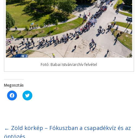
Fotó: Babai István/archív felvétel
Megosztás
C
C
l
l
i
i
c
c
k
k
t
t
o
o
s
s
h
h
←
Zöld körkép – Fókuszban a csapadékvíz és az
a
a
r
r
öntözés