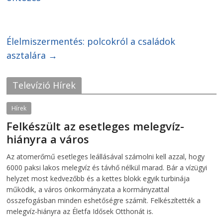
e
e
o
o
n
n
F
T
a
w
c
i
Élelmiszermentés: polcokról a családok
e
t
b
t
o
e
asztalára
→
o
r
k
(
(
O
O
p
Televízió Hírek
p
e
e
n
n
s
s
i
Hírek
i
n
n
n
Felkészült az esetleges melegvíz-
n
e
e
w
hiányra a város
w
w
w
i
i
n
2026-08-04
telepaks
Az atomerőmű esetleges leállásával számolni kell azzal, hogy
n
d
d
o
6000 paksi lakos melegvíz és távhő nélkül marad. Bár a vízügyi
o
w
w
)
helyzet most kedvezőbb és a kettes blokk egyik turbinája
)
működik, a város önkormányzata a kormányzattal
összefogásban minden eshetőségre számít. Felkészítették a
melegvíz-hiányra az Életfa Idősek Otthonát is.