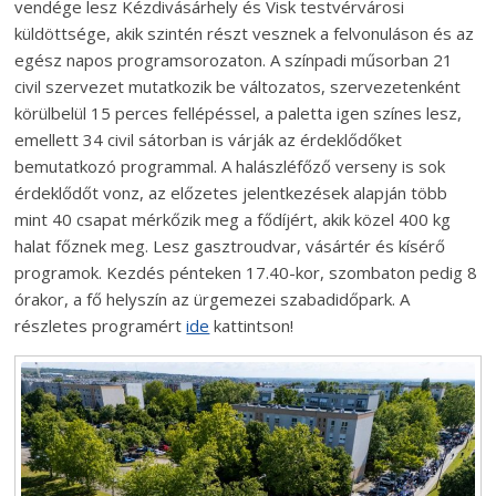
vendége lesz Kézdivásárhely és Visk testvérvárosi
küldöttsége, akik szintén részt vesznek a felvonuláson és az
egész napos programsorozaton. A színpadi műsorban 21
civil szervezet mutatkozik be változatos, szervezetenként
körülbelül 15 perces fellépéssel, a paletta igen színes lesz,
emellett 34 civil sátorban is várják az érdeklődőket
bemutatkozó programmal. A halászléfőző verseny is sok
érdeklődőt vonz, az előzetes jelentkezések alapján több
mint 40 csapat mérkőzik meg a fődíjért, akik közel 400 kg
halat főznek meg. Lesz gasztroudvar, vásártér és kísérő
programok. Kezdés pénteken 17.40-kor, szombaton pedig 8
órakor, a fő helyszín az ürgemezei szabadidőpark. A
részletes programért
ide
kattintson!