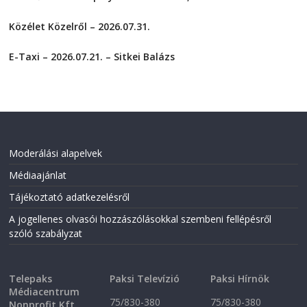
r
r
e
e
2026-08-01
o
o
Közélet Közelről – 2026.07.31.
n
n
F
T
2026-07-31
a
w
c
i
E-Taxi – 2026.07.21. – Sitkei Balázs
e
t
2026-07-21
b
t
o
e
o
r
k
(
(
O
O
p
p
e
e
n
n
s
Moderálási alapelvek
s
i
i
n
n
n
Médiaajánlat
n
e
e
w
Tájékoztató adatkezelésről
w
w
w
i
i
n
A jogellenes olvasói hozzászólásokkal szembeni fellépésről
n
d
szóló szabályzat
d
o
o
w
w
)
)
Telepaks
Paksi Televízió
Paksi Hírnök
Médiacentrum
75/830-380
75/830-380
Nonprofit Kft.