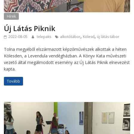
Hírek
Új Látás Piknik
,
,
2022-08-05
telepaks
alkotótábor
Kölesd
új látás tábor
Tolna megyéből elszármazott képzőművészek alkottak a héten
Kölesden, a Levendula vendégházban. A Könyv Kata művészeti
vezető által megálmodott esemény az Új Látás Piknik elnevezést
kapta.
Tovább