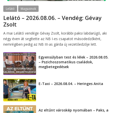
Lelátó
Magazinok
Lelátó – 2026.08.06. – Vendég: Gévay
Zsolt
2026-08-06
telepaks
A mai Lelátó vendége Gévay Zsolt, korábbi paksi labdarúgó, aki
négy éven át segítette az NB I-es csapatot másodedzőként,
nemrégiben pedig az NB III-as gárda új vezetőedzője lett.
Egyensúlyban test és lélek – 2026.08.05.
– Pszichoszomatikus családok,
megbetegedések
2026-08-05
E-Taxi – 2026.08.04. – Heringes Anita
2026-08-04
Az eltűnt városkép nyomában – Paks, a