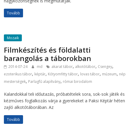
nagyközönségnek is megmutatják.
Tovább
Mozaik
Filmkészítés és földalatti
barangolás a táborokban
,
,
,
2014-07-24
md
akarat tábor
alkotótábor
Csengey
,
,
,
,
,
ezoterikus tábor
képtár
Kótyomfitty tábor
lovas tábor
múzeum
nép
,
,
mesterségek
Parlagfű alapítvány
római birodalom
Kalandokkal teli időutazás, próbatételek sora, sok-sok játék és
kézműves foglalkozás várja a gyerekeket a Paksi Képtár héten
zajló alkotótáborában. Az
Tovább