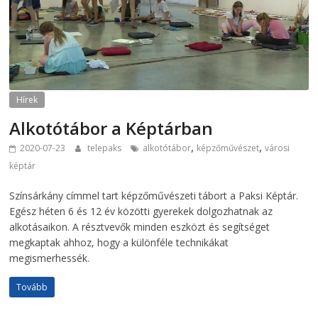
Hírek
Alkotótábor a Képtárban
,
,
2020-07-23
telepaks
alkotótábor
képzőművészet
városi
képtár
Színsárkány címmel tart képzőművészeti tábort a Paksi Képtár.
Egész héten 6 és 12 év közötti gyerekek dolgozhatnak az
alkotásaikon. A résztvevők minden eszközt és segítséget
megkaptak ahhoz, hogy a különféle technikákat
megismerhessék.
Tovább