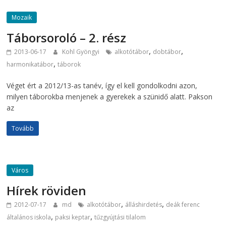
Mozaik
Táborsoroló – 2. rész
,
,
2013-06-17
Kohl Gyöngyi
alkotótábor
dobtábor
,
harmonikatábor
táborok
Véget ért a 2012/13-as tanév, így el kell gondolkodni azon,
milyen táborokba menjenek a gyerekek a szünidő alatt. Pakson
az
Tovább
Város
Hírek röviden
,
,
2012-07-17
md
alkotótábor
álláshirdetés
deák ferenc
,
,
általános iskola
paksi keptar
tűzgyújtási tilalom