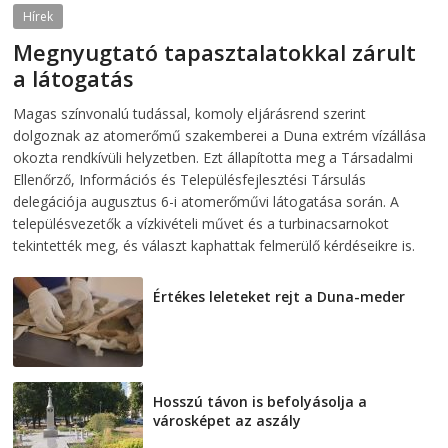
Hírek
Megnyugtató tapasztalatokkal zárult
a látogatás
2026-08-07
telepaks
Magas színvonalú tudással, komoly eljárásrend szerint
dolgoznak az atomerőmű szakemberei a Duna extrém vízállása
okozta rendkívüli helyzetben. Ezt állapította meg a Társadalmi
Ellenőrző, Információs és Településfejlesztési Társulás
delegációja augusztus 6-i atomerőművi látogatása során. A
településvezetők a vízkivételi művet és a turbinacsarnokot
tekintették meg, és választ kaphattak felmerülő kérdéseikre is.
Értékes leleteket rejt a Duna-meder
2026-08-07
Hosszú távon is befolyásolja a
városképet az aszály
2026-08-07