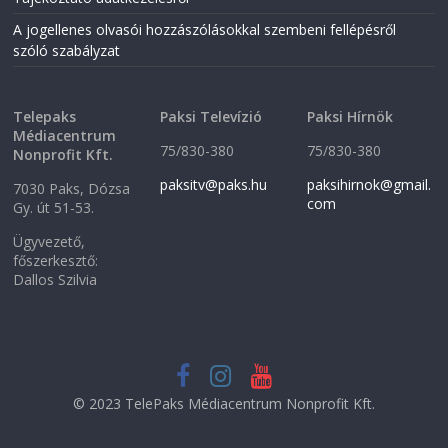
A jogellenes olvasói hozzászólásokkal szembeni fellépésről
szóló szabályzat
Telepaks
Paksi Televízió
Paksi Hírnök
Médiacentrum
75/830-380
75/830-380
Nonprofit Kft.
paksitv@paks.hu
paksihirnok@gmail.
7030 Paks, Dózsa
com
Gy. út 51-53.
Ügyvezető,
főszerkesztő:
Dallos Szilvia
© 2023 TelePaks Médiacentrum Nonprofit Kft.