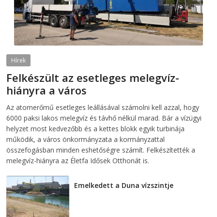
Hírek
Felkészült az esetleges melegvíz-
hiányra a város
2026-08-04
telepaks
Az atomerőmű esetleges leállásával számolni kell azzal, hogy
6000 paksi lakos melegvíz és távhő nélkül marad. Bár a vízügyi
helyzet most kedvezőbb és a kettes blokk egyik turbinája
működik, a város önkormányzata a kormányzattal
összefogásban minden eshetőségre számít. Felkészítették a
melegvíz-hiányra az Életfa Idősek Otthonát is.
Emelkedett a Duna vízszintje
2026-08-04