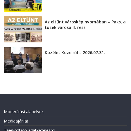
Az eltűnt városkép nyomában – Paks, a
tüzek városa II. rész
2026-08-01
Közélet Közelről – 2026.07.31.
2026-07-31
Moderálási alapelvek
Médiaajánlat
Tájékoztató adatkezelésről