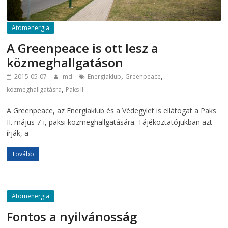
Atomenergia
A Greenpeace is ott lesz a
közmeghallgatáson
,
,
2015-05-07
md
Energiaklub
Greenpeace
,
közmeghallgatásra
Paks II.
A Greenpeace, az Energiaklub és a Védegylet is ellátogat a Paks
II. május 7-i, paksi közmeghallgatására. Tájékoztatójukban azt
írják, a
Tovább
Atomenergia
Fontos a nyilvánosság