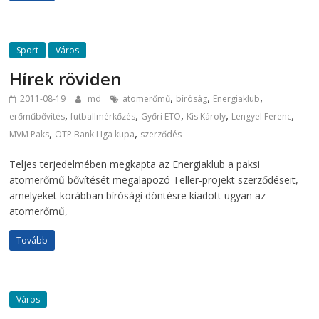
Sport
Város
Hírek röviden
,
,
,
2011-08-19
md
atomerőmű
bíróság
Energiaklub
,
,
,
,
,
erőműbővítés
futballmérkőzés
Győri ETO
Kis Károly
Lengyel Ferenc
,
,
MVM Paks
OTP Bank LIga kupa
szerződés
Teljes terjedelmében megkapta az Energiaklub a paksi
atomerőmű bővítését megalapozó Teller-projekt szerződéseit,
amelyeket korábban bírósági döntésre kiadott ugyan az
atomerőmű,
Tovább
Város