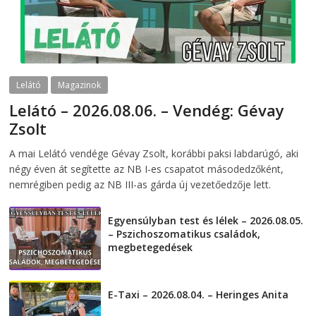
Lelátó
Magazinok
Lelátó – 2026.08.06. – Vendég: Gévay
Zsolt
2026-08-06
telepaks
A mai Lelátó vendége Gévay Zsolt, korábbi paksi labdarúgó, aki
négy éven át segítette az NB I-es csapatot másodedzőként,
nemrégiben pedig az NB III-as gárda új vezetőedzője lett.
Egyensúlyban test és lélek – 2026.08.05.
– Pszichoszomatikus családok,
megbetegedések
2026-08-05
E-Taxi – 2026.08.04. – Heringes Anita
2026-08-04