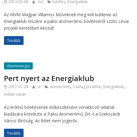
,
2013-03-08
md
bővítés
Energiaklub
Az MVM Magyar Villamos Műveknek meg kell küldenie az
Energiaklub részére a paksi atomerőmű bővítéséről szóló Lévai
projekt keretében készült
Tovább
Atomenergia
Pert nyert az Energiaklub
,
,
,
2012-01-24
vt
atomerőmű
Csullag Józsefné
Energiaklub
mittler istván
Az erőmű bővítésének előkészítésére vonatkozó adatok
kiadására kötelezte a Paksi Atomerőmű Zrt.-t a Szekszárdi
Városi Bíróság. Az ítélet nem jogerős.
Tovább