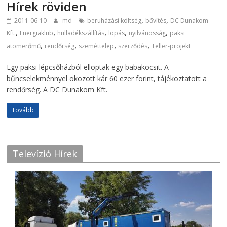
Hírek röviden
,
,
2011-06-10
md
beruházási költség
bővítés
DC Dunakom
,
,
,
,
,
Kft.
Energiaklub
hulladékszállítás
lopás
nyilvánosság
paksi
,
,
,
,
atomerőmű
rendőrség
szeméttelep
szerződés
Teller-projekt
Egy paksi lépcsőházból elloptak egy babakocsit. A
bűncselekménnyel okozott kár 60 ezer forint, tájékoztatott a
rendőrség. A DC Dunakom Kft.
Tovább
Televízió Hírek