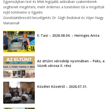
Egyensúlyban test és lélek legújabb adásában szakemberek
segítenek megérteni, miért érdemes a tüneteken túl a mögöttük
rejlő történetre is figyelni.
Gondolatébresztő beszélgetés Dr. Ságh Beátával és Vájer-Nagy
Mariannal!
E-Taxi – 2026.08.04. – Heringes Anita
2026-08-04
Az eltűnt városkép nyomában – Paks, a
tüzek városa II. rész
2026-08-01
Közélet Közelről – 2026.07.31.
2026-07-31