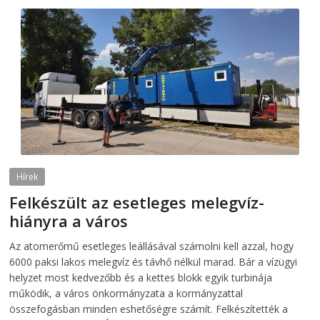
Hírek
Felkészült az esetleges melegvíz-
hiányra a város
2026-08-04
telepaks
Az atomerőmű esetleges leállásával számolni kell azzal, hogy
6000 paksi lakos melegvíz és távhő nélkül marad. Bár a vízügyi
helyzet most kedvezőbb és a kettes blokk egyik turbinája
működik, a város önkormányzata a kormányzattal
összefogásban minden eshetőségre számít. Felkészítették a