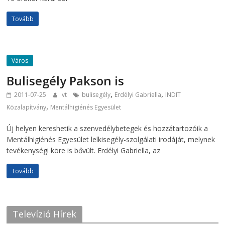
Tovább
Város
Bulisegély Pakson is
,
,
2011-07-25
vt
bulisegély
Erdélyi Gabriella
INDIT
,
Közalapítvány
Mentálhigiénés Egyesület
Új helyen kereshetik a szenvedélybetegek és hozzátartozóik a
Mentálhigiénés Egyesület lelkisegély-szolgálati irodáját, melynek
tevékenységi köre is bővült. Erdélyi Gabriella, az
Tovább
Televízió Hírek