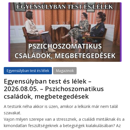
Egyensúlyban test és lélek
Magazinok
Egyensúlyban test és lélek –
2026.08.05. – Pszichoszomatikus
családok, megbetegedések
2026-08-05
telepaks
A testünk néha akkor is üzen, amikor a lelkünk már nem talál
szavakat.
Vajon milyen szerepe van a stressznek, a családi mintáknak és a
kimondatlan feszültségeknek a betegségek kialakulásában? Az