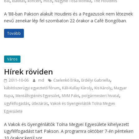
,
,
,
,
,
bál
kiállítás
koncert
mozi
Nagyné Tosa Mónika
The Houdinis
A ’88-ban Pakson alakult Houdinis és a Pegazusok nem léteznek
nevű zenekar lép fel szombaton 22 órakor a Café Bongóban.
Tovább
Város
Hírek röviden
,
,
2011-10-06
md
Cselenkó Erika
Erdélyi Gabriella
,
,
,
kábítószerügyi egyeztető fórum
Káli-Kullay Károly
Kis Károly
Magyar
,
,
,
,
Kupa
Mentálhigiénés Egyesület
MVM Paks
polgármesteri hivatal
,
,
ügyfélfogadás
útlezárás
Vakok és Gyengénlátók Tolna Megyei
Egyesülete
A Vakok és Gyengénlátók Tolna Megyei Egyesülete kihelyezett
ügyfélfogadást tart Pakson. A programra október 7-én pénteken
10 órakor kerül sor