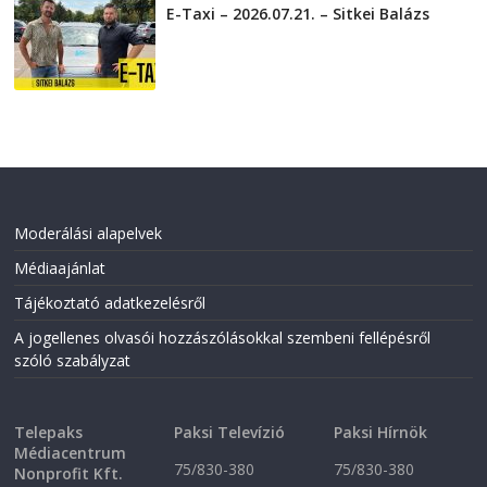
E-Taxi – 2026.07.21. – Sitkei Balázs
2026-07-21
Moderálási alapelvek
Médiaajánlat
Tájékoztató adatkezelésről
A jogellenes olvasói hozzászólásokkal szembeni fellépésről
szóló szabályzat
Telepaks
Paksi Televízió
Paksi Hírnök
Médiacentrum
75/830-380
75/830-380
Nonprofit Kft.