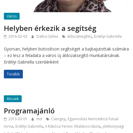
Város
Helyben érkezik a segítség
,
2016-02-03
Dallos Szilvia
áldozatsegítés
Erdélyi Gabriella
Gyorsan, helyben biztosítson segítséget a bajbajutottak számára
– ez lesz a feladata a város új áldozatsegítő munkatársának.
Erdélyi Gabriella szerdánként
Tovább
Mozaik
Programajánló
,
2013-03-01
md
Csengey
Egyenruhás Nemzetközi Futsal
,
,
,
torna
Erdélyi Gabriella
II Rákóczi Ferenc Általános Iskola
jótékonysági