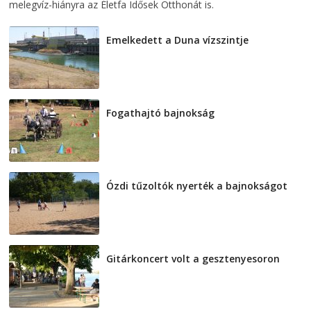
melegvíz-hiányra az Életfa Idősek Otthonát is.
Emelkedett a Duna vízszintje
2026-08-04
Fogathajtó bajnokság
2026-08-04
Ózdi tűzoltók nyerték a bajnokságot
2026-08-04
Gitárkoncert volt a gesztenyesoron
2026-08-04