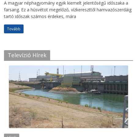
A magyar néphagyomány egyik kiemelt jelentőségű időszaka a
farsang. Ez a húsvétot megelőző, vízkereszttől hamvazószerdáig
tartó időszak számos érdekes, mára
Tovább
Televízió Hírek