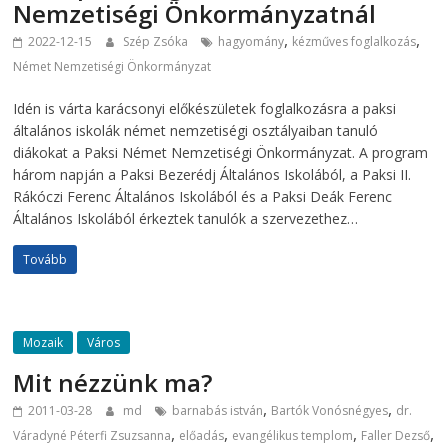
Nemzetiségi Önkormányzatnál
,
,
2022-12-15
Szép Zsóka
hagyomány
kézműves foglalkozás
Német Nemzetiségi Önkormányzat
Idén is várta karácsonyi előkészületek foglalkozásra a paksi
általános iskolák német nemzetiségi osztályaiban tanuló
diákokat a Paksi Német Nemzetiségi Önkormányzat. A program
három napján a Paksi Bezerédj Általános Iskolából, a Paksi II.
Rákóczi Ferenc Általános Iskolából és a Paksi Deák Ferenc
Általános Iskolából érkeztek tanulók a szervezethez…
Tovább
Mozaik
Város
Mit nézzünk ma?
,
,
2011-03-28
md
barnabás istván
Bartók Vonósnégyes
dr.
,
,
,
,
Váradyné Péterfi Zsuzsanna
előadás
evangélikus templom
Faller Dezső