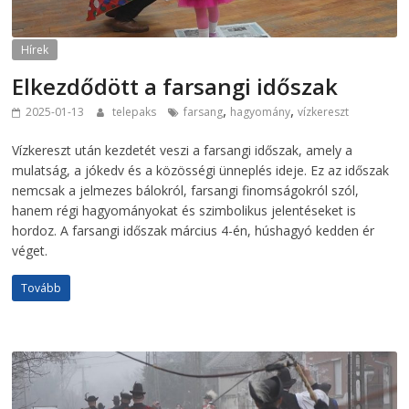
Hírek
Elkezdődött a farsangi időszak
,
,
2025-01-13
telepaks
farsang
hagyomány
vízkereszt
Vízkereszt után kezdetét veszi a farsangi időszak, amely a
mulatság, a jókedv és a közösségi ünneplés ideje. Ez az időszak
nemcsak a jelmezes bálokról, farsangi finomságokról szól,
hanem régi hagyományokat és szimbolikus jelentéseket is
hordoz. A farsangi időszak március 4-én, húshagyó kedden ér
véget.
Tovább