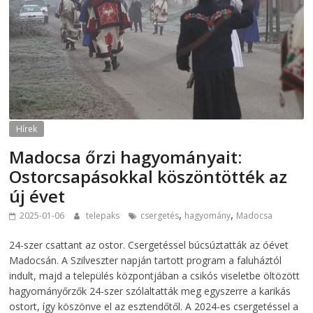
Hírek
Madocsa őrzi hagyományait:
Ostorcsapásokkal köszöntötték az
új évet
,
,
2025-01-06
telepaks
csergetés
hagyomány
Madocsa
24-szer csattant az ostor. Csergetéssel búcsúztatták az óévet
Madocsán. A Szilveszter napján tartott program a faluháztól
indult, majd a település központjában a csikós viseletbe öltözött
hagyományőrzők 24-szer szólaltatták meg egyszerre a karikás
ostort, így köszönve el az esztendőtől. A 2024-es csergetéssel a