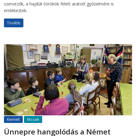
szervezők, a hajdúk törökök felett aratott győzelmére is
emlékeztek.
Tovább
Kiemelt
Mozaik
Ünnepre hangolódás a Német