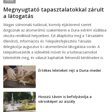
Hírek
Megnyugtató tapasztalatokkal zárult
a látogatás
2026-08-07
telepaks
Magas színvonalú tudással, komoly eljárásrend szerint
dolgoznak az atomerőmű szakemberei a Duna extrém vízállása
okozta rendkívüli helyzetben. Ezt állapította meg a Társadalmi
Ellenőrző, Információs és Településfejlesztési Társulás
delegációja augusztus 6-i atomerőművi látogatása során. A
településvezetők a vízkivételi művet és a turbinacsarnokot
tekintették meg, és választ kaphattak felmerülő kérdéseikre is.
Értékes leleteket rejt a Duna-meder
2026-08-07
Hosszú távon is befolyásolja a
városképet az aszály
2026-08-07