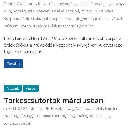
,
,
,
,
,
Familia Gladiatoria
foltvarrás
hagyomány
Hajdú János
hangverseny
,
,
,
,
,
klub
költségvetés
koncert
Közélet Közelről
műsor
Művelődési
,
,
,
,
,
Központ
népfőiskola
paksi keptar
szabadegyetem
telepaks
városi
,
múzeum
Városi Nyugdíjas Klub Közhasznú Egyesület
Kéthetente hétfőn 17 és 19 óra között foltvarró klub várja az
érdeklődőket a művelődési központ kisklubjában. A következő
foglalkozás március
Tovább
Mozaik
Város
Torkoscsütörtök márciusban
,
,
2011-02-24
md
Erzsébet Nagy Szálloda
ételek
Familia
,
,
,
,
,
Pizzéria
farsang
Goldmine Étterem
hagyomány
kedvezmény
torkoscsütörtök