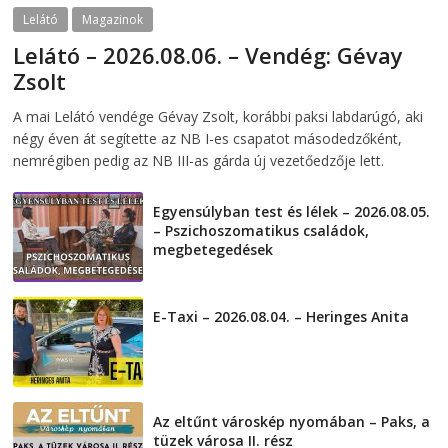
Lelátó
Magazinok
Lelátó – 2026.08.06. – Vendég: Gévay
Zsolt
2026-08-06
telepaks
A mai Lelátó vendége Gévay Zsolt, korábbi paksi labdarúgó, aki
négy éven át segítette az NB I-es csapatot másodedzőként,
nemrégiben pedig az NB III-as gárda új vezetőedzője lett.
Egyensúlyban test és lélek – 2026.08.05.
– Pszichoszomatikus családok,
megbetegedések
2026-08-05
E-Taxi – 2026.08.04. – Heringes Anita
2026-08-04
Az eltűnt városkép nyomában – Paks, a
tüzek városa II. rész