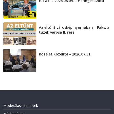
E-Taxi – 2026.08.04. – Heringes Anita
2026-08-04
Az eltűnt városkép nyomában – Paks, a
tüzek városa II. rész
2026-08-01
Közélet Közelről – 2026.07.31.
2026-07-31
Moderálási alapelvek
Médiaajánlat