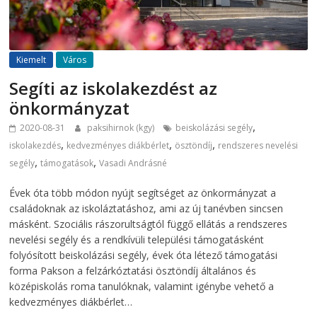
Kiemelt
Város
Segíti az iskolakezdést az
önkormányzat
,
2020-08-31
paksihirnok (kgy)
beiskolázási segély
,
,
,
iskolakezdés
kedvezményes diákbérlet
ösztöndíj
rendszeres nevelési
,
,
segély
támogatások
Vasadi Andrásné
Évek óta több módon nyújt segítséget az önkormányzat a
családoknak az iskoláztatáshoz, ami az új tanévben sincsen
másként. Szociális rászorultságtól függő ellátás a rendszeres
nevelési segély és a rendkívüli települési támogatásként
folyósított beiskolázási segély, évek óta létező támogatási
forma Pakson a felzárkóztatási ösztöndíj általános és
középiskolás roma tanulóknak, valamint igénybe vehető a
kedvezményes diákbérlet…