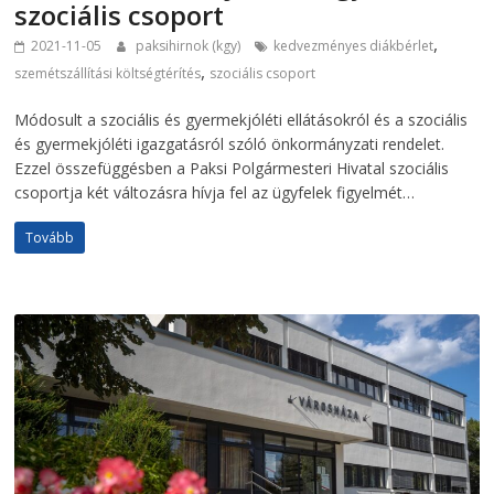
szociális csoport
,
2021-11-05
paksihirnok (kgy)
kedvezményes diákbérlet
,
szemétszállítási költségtérítés
szociális csoport
Módosult a szociális és gyermekjóléti ellátásokról és a szociális
és gyermekjóléti igazgatásról szóló önkormányzati rendelet.
Ezzel összefüggésben a Paksi Polgármesteri Hivatal szociális
csoportja két változásra hívja fel az ügyfelek figyelmét…
Tovább