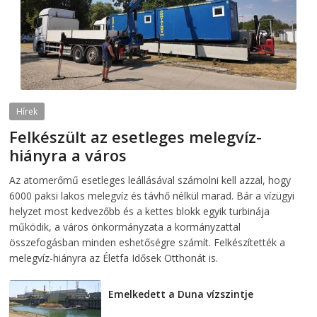
Hírek
Felkészült az esetleges melegvíz-
hiányra a város
2026-08-04
telepaks
Az atomerőmű esetleges leállásával számolni kell azzal, hogy
6000 paksi lakos melegvíz és távhő nélkül marad. Bár a vízügyi
helyzet most kedvezőbb és a kettes blokk egyik turbinája
működik, a város önkormányzata a kormányzattal
összefogásban minden eshetőségre számít. Felkészítették a
melegvíz-hiányra az Életfa Idősek Otthonát is.
Emelkedett a Duna vízszintje
2026-08-04