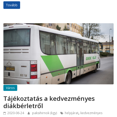
Tovább
Város
Tájékoztatás a kedvezményes
diákbérletről
,
2020-06-24
paksihirnok (kgy)
helyijárat
kedvezményes