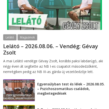
Lelátó
Magazinok
Lelátó – 2026.08.06. – Vendég: Gévay
Zsolt
2026-08-06
telepaks
A mai Lelátó vendége Gévay Zsolt, korábbi paksi labdarúgó, aki
négy éven át segítette az NB I-es csapatot másodedzőként,
nemrégiben pedig az NB III-as gárda új vezetőedzője lett.
Egyensúlyban test és lélek – 2026.08.05.
– Pszichoszomatikus családok,
megbetegedések
2026-08-05