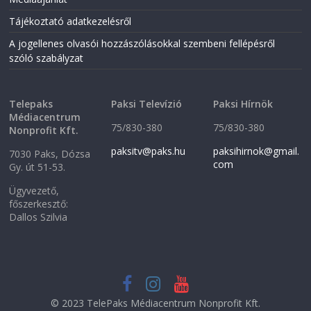
Tájékoztató adatkezelésről
A jogellenes olvasói hozzászólásokkal szembeni fellépésről
szóló szabályzat
Telepaks
Paksi Televízió
Paksi Hírnök
Médiacentrum
75/830-380
75/830-380
Nonprofit Kft.
paksitv@paks.hu
paksihirnok@gmail.
7030 Paks, Dózsa
com
Gy. út 51-53.
Ügyvezető,
főszerkesztő:
Dallos Szilvia
© 2023 TelePaks Médiacentrum Nonprofit Kft.