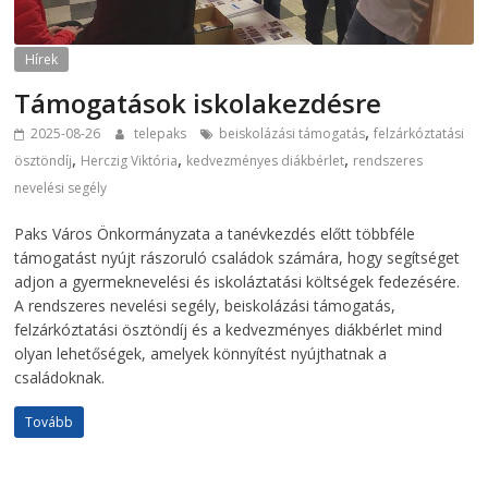
Hírek
Támogatások iskolakezdésre
,
2025-08-26
telepaks
beiskolázási támogatás
felzárkóztatási
,
,
,
ösztöndíj
Herczig Viktória
kedvezményes diákbérlet
rendszeres
nevelési segély
Paks Város Önkormányzata a tanévkezdés előtt többféle
támogatást nyújt rászoruló családok számára, hogy segítséget
adjon a gyermeknevelési és iskoláztatási költségek fedezésére.
A rendszeres nevelési segély, beiskolázási támogatás,
felzárkóztatási ösztöndíj és a kedvezményes diákbérlet mind
olyan lehetőségek, amelyek könnyítést nyújthatnak a
családoknak.
Tovább