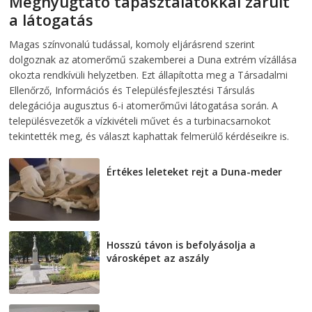
Megnyugtató tapasztalatokkal zárult
a látogatás
2026-08-07
telepaks
Magas színvonalú tudással, komoly eljárásrend szerint
dolgoznak az atomerőmű szakemberei a Duna extrém vízállása
okozta rendkívüli helyzetben. Ezt állapította meg a Társadalmi
Ellenőrző, Információs és Településfejlesztési Társulás
delegációja augusztus 6-i atomerőművi látogatása során. A
településvezetők a vízkivételi művet és a turbinacsarnokot
tekintették meg, és választ kaphattak felmerülő kérdéseikre is.
Értékes leleteket rejt a Duna-meder
2026-08-07
Hosszú távon is befolyásolja a
városképet az aszály
2026-08-07