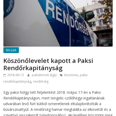
Mozaik
Köszönőlevelet kapott a Paksi
Rendőrkapitányság
,
2018-06-13
paksihirnok (kgy)
köszönet
paksi
,
rendőrkapitányság
rendőrség
Egy paksi hölgy tett feljelentést 2018. május 17-én a Paksi
Rendőrkapitányságon, mert tengelic-szőlőhegyi ingatlanának
udvarában levő fúrt kútból ismeretlenek eltulajdonították a
búvárszivattyút. A rendőrség hamar megtalálta az elkövetőt és a
szivattyú visszakerült tulajdonosához, aki levélben köszönte meg