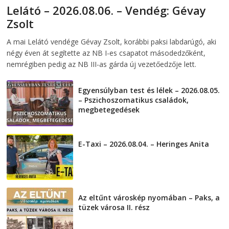
Lelátó – 2026.08.06. – Vendég: Gévay
Zsolt
2026-08-06
telepaks
A mai Lelátó vendége Gévay Zsolt, korábbi paksi labdarúgó, aki
négy éven át segítette az NB I-es csapatot másodedzőként,
nemrégiben pedig az NB III-as gárda új vezetőedzője lett.
Egyensúlyban test és lélek – 2026.08.05.
– Pszichoszomatikus családok,
megbetegedések
2026-08-05
E-Taxi – 2026.08.04. – Heringes Anita
2026-08-04
Az eltűnt városkép nyomában – Paks, a
tüzek városa II. rész
2026-08-01