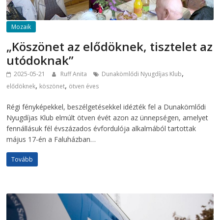
Mozaik
„Köszönet az elődöknek, tisztelet az
utódoknak”
,
2025-05-21
Ruff Anita
Dunakömlődi Nyugdíjas Klub
,
,
elődöknek
köszönet
ötven éves
Régi fényképekkel, beszélgetésekkel idézték fel a Dunakömlődi
Nyugdíjas Klub elmúlt ötven évét azon az ünnepségen, amelyet
fennállásuk fél évszázados évfordulója alkalmából tartottak
május 17-én a Faluházban…
Tovább