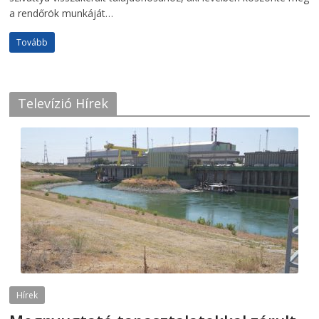
a rendőrök munkáját…
Tovább
Televízió Hírek
Hírek