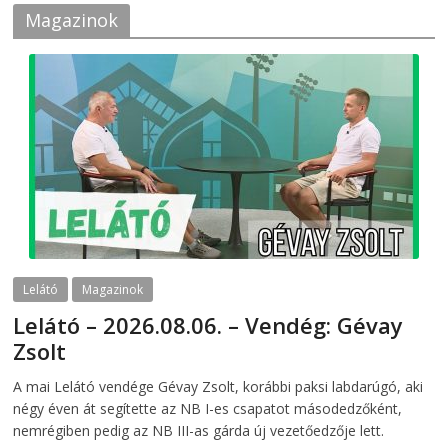
Magazinok
Lelátó
Magazinok
Lelátó – 2026.08.06. – Vendég: Gévay
Zsolt
2026-08-06
telepaks
A mai Lelátó vendége Gévay Zsolt, korábbi paksi labdarúgó, aki
négy éven át segítette az NB I-es csapatot másodedzőként,
nemrégiben pedig az NB III-as gárda új vezetőedzője lett.