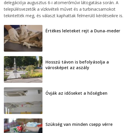
delegációja augusztus 6-i atomerőművi látogatása során. A
településvezetők a vízkivételi művet és a turbinacsarnokot
tekintették meg, és választ kaphattak felmerülő kérdéseikre is.
Értékes leleteket rejt a Duna-meder
2026-08-07
Hosszú távon is befolyásolja a
városképet az aszály
2026-08-07
Óvják az időseket a hőségben
2026-08-07
Szükség van minden csepp vérre
2026-08-07