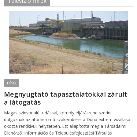
Televízió Hírek
Hírek
Megnyugtató tapasztalatokkal zárult
a látogatás
2026-08-07
telepaks
Magas színvonalú tudással, komoly eljárásrend szerint
dolgoznak az atomerőmű szakemberei a Duna extrém vízállása
okozta rendkívüli helyzetben. Ezt állapította meg a Társadalmi
Ellenőrző, Információs és Településfejlesztési Társulás