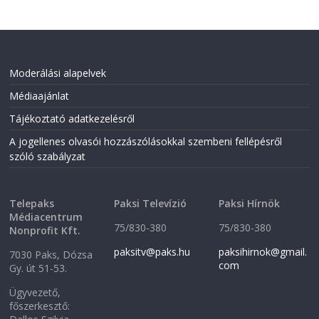
Moderálási alapelvek
Médiaajánlat
Tájékoztató adatkezelésről
A jogellenes olvasói hozzászólásokkal szembeni fellépésről
szóló szabályzat
Telepaks
Paksi Televízió
Paksi Hírnök
Médiacentrum
75/830-380
75/830-380
Nonprofit Kft.
paksitv@paks.hu
paksihirnok@gmail.
7030 Paks, Dózsa
com
Gy. út 51-53.
Ügyvezető,
főszerkesztő: