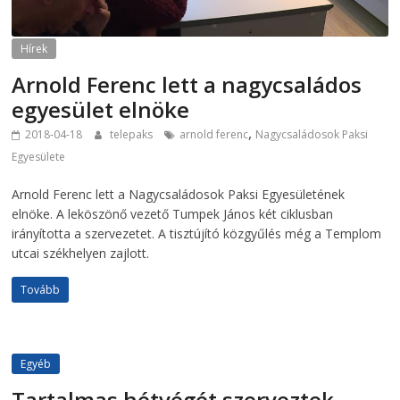
Hírek
Arnold Ferenc lett a nagycsaládos
egyesület elnöke
,
2018-04-18
telepaks
arnold ferenc
Nagycsaládosok Paksi
Egyesülete
Arnold Ferenc lett a Nagycsaládosok Paksi Egyesületének
elnöke. A leköszönő vezető Tumpek János két ciklusban
irányította a szervezetet. A tisztújító közgyűlés még a Templom
utcai székhelyen zajlott.
Tovább
Egyéb
Tartalmas hétvégét szerveztek