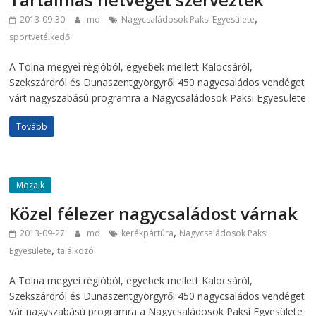
,
2013-09-30
md
Nagycsaládosok Paksi Egyesülete
sportvetélkedő
A Tolna megyei régióból, egyebek mellett Kalocsáról,
Szekszárdról és Dunaszentgyörgyről 450 nagycsaládos vendéget
várt nagyszabású programra a Nagycsaládosok Paksi Egyesülete
Tovább
Mozaik
Közel félezer nagycsaládost várnak
,
2013-09-27
md
kerékpártúra
Nagycsaládosok Paksi
,
Egyesülete
találkozó
A Tolna megyei régióból, egyebek mellett Kalocsáról,
Szekszárdról és Dunaszentgyörgyről 450 nagycsaládos vendéget
vár nagyszabású programra a Nagycsaládosok Paksi Egyesülete