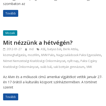
szombaton az
Tovább
Mozaik
Mit nézzünk a hétvégén?
,
,
,
2012-01-27
md
ASE
batyus bál
Berki Attila
,
,
,
,
közmeghallgatás
mozifilm
MVM Paks
Nagycsaládosok Paksi Egyesülete
,
,
Német Nemzetiségi Kisebbségi Önkormányzat
nyílt nap
Paksi Cigány
,
,
,
Kisebbségi Önkormányzat
sváb bál
vak bottyán gimnázium
VMK
Az Alvin és a mókusok című amerikai vígjátékot vetítik január 27-
én 17 órától a kulturális központ színháztermében. A történet
szerint
Tovább