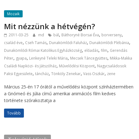
Mozaik
Mit nézzünk a hétvégén?
,
,
,
2011-03-25
md
bál
Báthoryné Borsai Éva
borverseny
,
,
,
,
család éve
Cseh Tamás
Dunakömlődi Faluház
Dunakömlődi Plébánia
,
,
,
Dunakömlődi Római Katolikus Egyházközség
előadás
film
Gerendás
,
,
,
,
Péter
gyapa
Lenkeyné Teleki Mária
Mecsek Táncegyüttes
Mikka-Makka
,
,
Családi Napközi- és Játszóház
Művelődési Központ
Nagycsaládosok
,
,
,
,
Paksi Egyesülete
táncház
Tönköly Zenekar
Vass Oszkár
zene
Március 25-én 17 órától a művelődési központ színháztermében
a Gnómeó és Júlia című amerikai animációs film kedves
története szórakoztatja a
Tovább