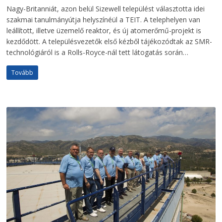
Nagy-Britanniát, azon belül Sizewell települést választotta idei
szakmai tanulmányútja helyszínéül a TEIT. A telephelyen van
leállított, illetve üzemelő reaktor, és új atomerőmű-projekt is
kezdődött. A településvezetők első kézből tájékozódtak az SMR-
technológiá­ról is a Rolls-Royce-nál tett látogatás során…
Tovább