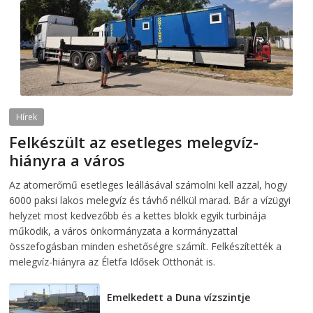
Hírek
Felkészült az esetleges melegvíz-
hiányra a város
2026-08-04
telepaks
Az atomerőmű esetleges leállásával számolni kell azzal, hogy
6000 paksi lakos melegvíz és távhő nélkül marad. Bár a vízügyi
helyzet most kedvezőbb és a kettes blokk egyik turbinája
működik, a város önkormányzata a kormányzattal
összefogásban minden eshetőségre számít. Felkészítették a
melegvíz-hiányra az Életfa Idősek Otthonát is.
Emelkedett a Duna vízszintje
2026-08-04