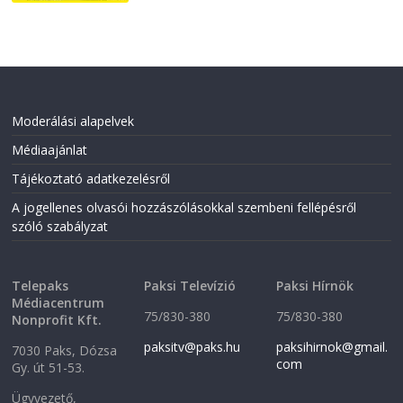
Moderálási alapelvek
Médiaajánlat
Tájékoztató adatkezelésről
A jogellenes olvasói hozzászólásokkal szembeni fellépésről
szóló szabályzat
Telepaks
Paksi Televízió
Paksi Hírnök
Médiacentrum
75/830-380
75/830-380
Nonprofit Kft.
paksitv@paks.hu
paksihirnok@gmail.
7030 Paks, Dózsa
com
Gy. út 51-53.
Ügyvezető,