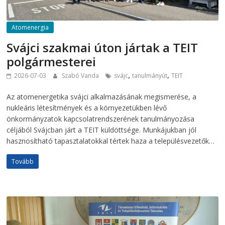
Atomenergia
Svájci szakmai úton jártak a TEIT
polgármesterei
,
,
2026-07-03
Szabó Vanda
svájc
tanulmányút
TEIT
Az atomenergetika svájci alkalmazásának megismerése, a
nukleáris létesítmények és a környezetükben lévő
önkormányzatok kapcsolatrendszerének tanulmányozása
céljából Svájcban járt a TEIT küldöttsége. Munkájukban jól
hasznosítható tapasztalatokkal tértek haza a településvezetők…
Tovább