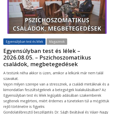
Egyensúlyban test és lélek
Magazinok
Egyensúlyban test és lélek –
2026.08.05. – Pszichoszomatikus
családok, megbetegedések
2026-08-05
telepaks
A testünk néha akkor is üzen, amikor a lelkünk már nem talál
szavakat.
Vajon milyen szerepe van a stressznek, a családi mintáknak és a
kimondatlan feszültségeknek a betegségek kialakulásában? Az
Egyensúlyban test és lélek legújabb adásában szakemberek
segítenek megérteni, miért érdemes a tüneteken túl a mögöttük
rejlő történetre is figyelni.
Gondolatébresztő beszélgetés Dr. Ságh Beátával és Vájer-Nagy