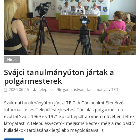
Hírek
Svájci tanulmányúton jártak a
polgármesterek
,
,
2026-06-26
telepaks
gáncs istván
tanulmányút
TEIT
Szakmai tanulmányúton járt a TEIT. A Társadalmi Ellenőrző
Információs és Településfejlesztési Társulás polgármesterei
ezúttal Svájc 1969 és 1971 között épült atomerőművében tettek
látogatást. A településvezetők megismerkedtek még a radioaktív
hulladékok tárolásának legújabb megoldásaival is.