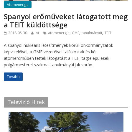
Atomenergia
Spanyol erőműveket látogatott meg
a TEIT küldöttsége
,
,
,
2018-05-30
vt
atomenergia
GMF
tanulmányút
TEIT
A spanyol nukleáris létesítmények körüli önkormányzatok
képviselőivel, a GMF vezetőivel találkoztak és két
atomerőműben tettek látogatást a TEIT tagtelepülések
polgármesterei szakmai tanulmányútjuk során.
Tovább
Televízió Hírek