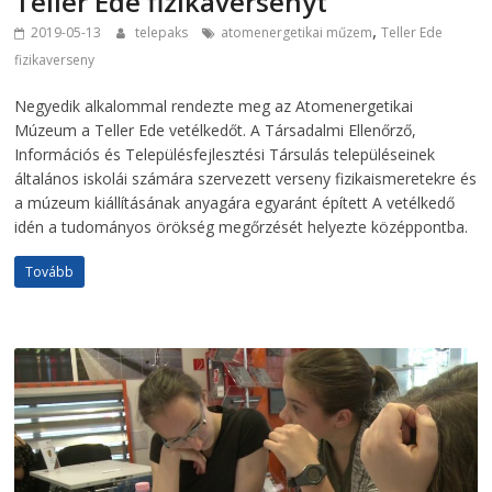
Teller Ede fizikaversenyt
,
2019-05-13
telepaks
atomenergetikai műzem
Teller Ede
fizikaverseny
Negyedik alkalommal rendezte meg az Atomenergetikai
Múzeum a Teller Ede vetélkedőt. A Társadalmi Ellenőrző,
Információs és Településfejlesztési Társulás településeinek
általános iskolái számára szervezett verseny fizikaismeretekre és
a múzeum kiállításának anyagára egyaránt épített A vetélkedő
idén a tudományos örökség megőrzését helyezte középpontba.
Tovább