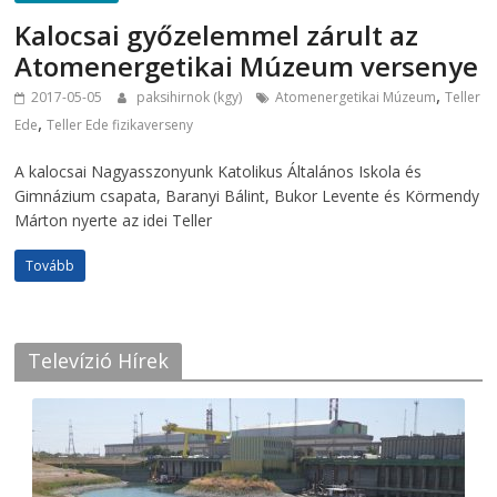
Kalocsai győzelemmel zárult az
Atomenergetikai Múzeum versenye
,
2017-05-05
paksihirnok (kgy)
Atomenergetikai Múzeum
Teller
,
Ede
Teller Ede fizikaverseny
A kalocsai Nagyasszonyunk Katolikus Általános Iskola és
Gimnázium csapata, Baranyi Bálint, Bukor Levente és Körmendy
Márton nyerte az idei Teller
Tovább
Televízió Hírek