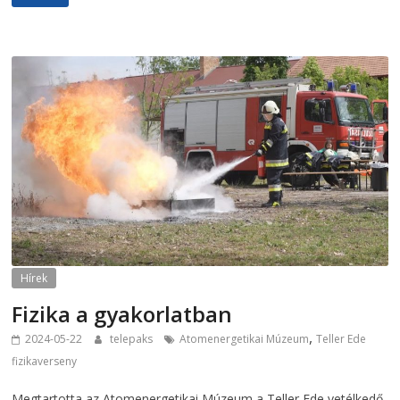
Hírek
Fizika a gyakorlatban
,
2024-05-22
telepaks
Atomenergetikai Múzeum
Teller Ede
fizikaverseny
Megtartotta az Atomenergetikai Múzeum a Teller Ede vetélkedő