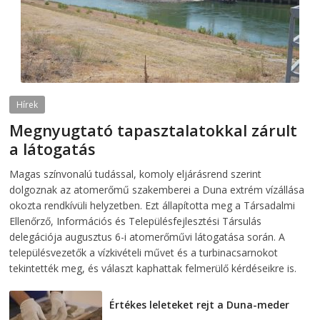
Hírek
Megnyugtató tapasztalatokkal zárult
a látogatás
2026-08-07
telepaks
Magas színvonalú tudással, komoly eljárásrend szerint
dolgoznak az atomerőmű szakemberei a Duna extrém vízállása
okozta rendkívüli helyzetben. Ezt állapította meg a Társadalmi
Ellenőrző, Információs és Településfejlesztési Társulás
delegációja augusztus 6-i atomerőművi látogatása során. A
településvezetők a vízkivételi művet és a turbinacsarnokot
tekintették meg, és választ kaphattak felmerülő kérdéseikre is.
Értékes leleteket rejt a Duna-meder
2026-08-07