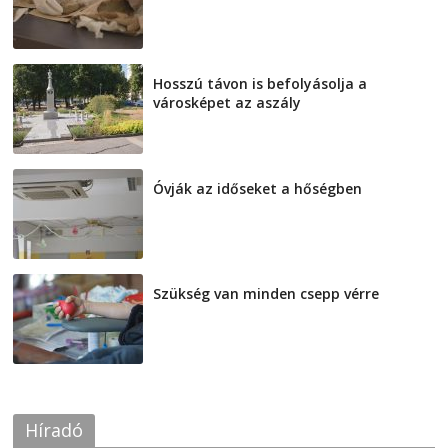
Hosszú távon is befolyásolja a
városképet az aszály
2026-08-07
Óvják az időseket a hőségben
2026-08-07
Szükség van minden csepp vérre
2026-08-07
Híradó