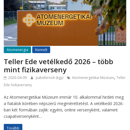
Atomenergia
Kiemelt
Teller Ede vetélkedő 2026 – több
mint fizikaverseny
,
2026-04-09
paksihirnok (kgy)
Atomenergetikai Múzeum
Teller
Ede fizikaverseny
Az Atomenergetikai Múzeum immár 10. alkalommal hirdeti meg
a fiatalok körében népszerű megmérettetést. A vetélkedő 2026-
ban két formában zajlik: egyéni, online versenyként, valamint
csapatversenyként…
Tovább