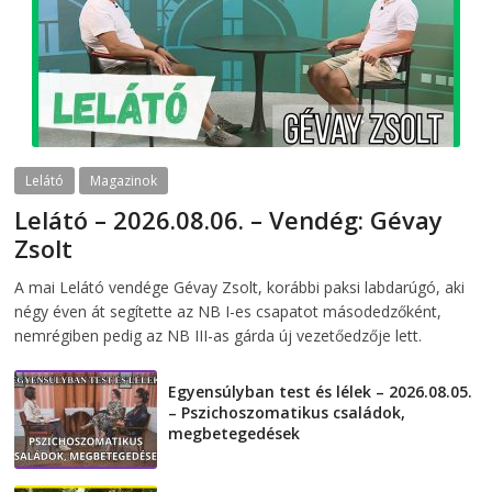
Lelátó
Magazinok
Lelátó – 2026.08.06. – Vendég: Gévay
Zsolt
2026-08-06
telepaks
A mai Lelátó vendége Gévay Zsolt, korábbi paksi labdarúgó, aki
négy éven át segítette az NB I-es csapatot másodedzőként,
nemrégiben pedig az NB III-as gárda új vezetőedzője lett.
Egyensúlyban test és lélek – 2026.08.05.
– Pszichoszomatikus családok,
megbetegedések
2026-08-05