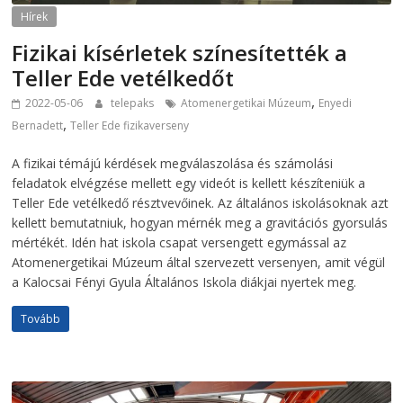
Hírek
Fizikai kísérletek színesítették a
Teller Ede vetélkedőt
,
2022-05-06
telepaks
Atomenergetikai Múzeum
Enyedi
,
Bernadett
Teller Ede fizikaverseny
A fizikai témájú kérdések megválaszolása és számolási
feladatok elvégzése mellett egy videót is kellett készíteniük a
Teller Ede vetélkedő résztvevőinek. Az általános iskolásoknak azt
kellett bemutatniuk, hogyan mérnék meg a gravitációs gyorsulás
mértékét. Idén hat iskola csapat versengett egymással az
Atomenergetikai Múzeum által szervezett versenyen, amit végül
a Kalocsai Fényi Gyula Általános Iskola diákjai nyertek meg.
Tovább