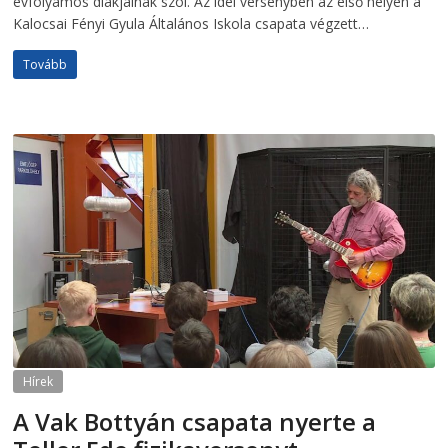
évfolyamos diákjainak szól. Az idei versenyben az első helyen a
Kalocsai Fényi Gyula Általános Iskola csapata végzett…
Tovább
Hírek
A Vak Bottyán csapata nyerte a