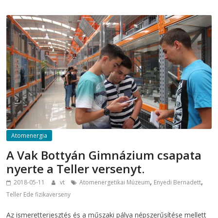
Atomenergia
A Vak Bottyán Gimnázium csapata
nyerte a Teller versenyt.
,
,
2018-05-11
vt
Atomenergetikai Múzeum
Enyedi Bernadett
Teller Ede fizikaverseny
Az ismeretterjesztés és a műszaki pálya népszerűsítése mellett