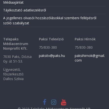
Médiaajánlat
Tájékoztató adatkezelésről
A jogellenes olvasói hozzászólásokkal szembeni fellépésről
szóló szabályzat
Telepaks
Paksi Televízió
Paksi Hírnök
Médiacentrum
75/830-380
75/830-380
Nonprofit Kft.
paksitv@paks.hu
paksihirnok@gmail.
7030 Paks, Dózsa
com
Gy. út 51-53.
Ügyvezető,
főszerkesztő:
Dallos Szilvia
© 2023 TelePaks Médiacentrum Nonprofit Kft.