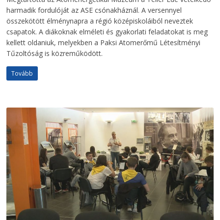
harmadik fordulóját az ASE csónakháznál. A versennyel
összekötött élménynapra a régió középiskoláiból neveztek
csapatok. A diákoknak elméleti és gyakorlati feladatokat is meg
kellett oldaniuk, melyekben a Paksi Atomerőmű Létesítményi
Tűzoltóság is közreműködött.
Tovább