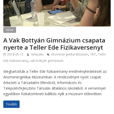
Hírek
A Vak Bottyán Gimnázium csapata
nyerte a Teller Ede Fizikaversenyt
,
,
2018-05-15
telepaks
Atomenergetikai Múzeum
TEIT
Teller
,
Ede fizikaverseny
vak bottyán gimnázium
Megtartották a Teller Ede fizikaverseny eredményhirdetését az
Atomenergetikai Múzeumban. A rendezvényre nyolc csapat
érkezett a Társadalmi Ellenőrző, Információs és
Településfejlesztési Társulás általános iskoláiból. A versennyel
egyidőben fizikatörténeti kiállítás nyílt a múzeum előterében.
Tovább