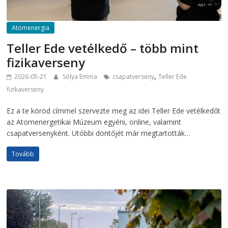
Atomenergia
Teller Ede vetélkedő – több mint
fizikaverseny
,
2026-05-21
Sólya Emma
csapatverseny
Teller Ede
fizikaverseny
Ez a te köröd címmel szervezte meg az idei Teller Ede vetélkedőt
az Atomenergetikai Múzeum egyéni, online, valamint
csapatversenyként. Utóbbi döntőjét már megtartották…
Tovább